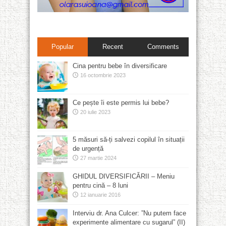
Popular
Recent
Comments
Cina pentru bebe în diversificare
16 octombrie 2023
Ce pește îi este permis lui bebe?
20 iulie 2023
5 măsuri să-ți salvezi copilul în situații
de urgență
27 martie 2024
GHIDUL DIVERSIFICĂRII – Meniu
pentru cină – 8 luni
12 ianuarie 2016
Interviu dr. Ana Culcer: ”Nu putem face
experimente alimentare cu sugarul” (II)