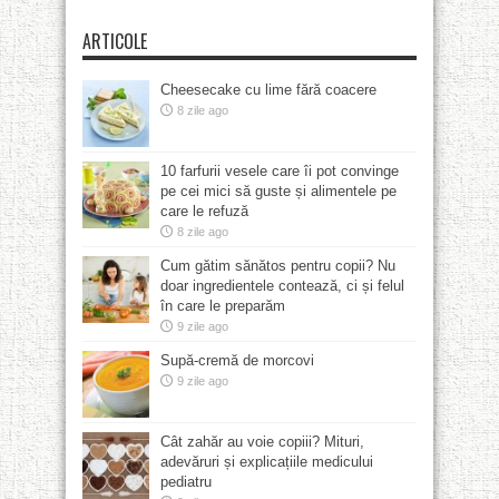
ARTICOLE
Cheesecake cu lime fără coacere
8 zile ago
10 farfurii vesele care îi pot convinge
pe cei mici să guste și alimentele pe
care le refuză
8 zile ago
Cum gătim sănătos pentru copii? Nu
doar ingredientele contează, ci și felul
în care le preparăm
9 zile ago
Supă-cremă de morcovi
9 zile ago
Cât zahăr au voie copiii? Mituri,
adevăruri și explicațiile medicului
pediatru