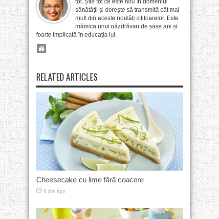
tot. Știe tot ce este nou în domeniul
sănătății și dorește să transmită cât mai
mult din aceste noutăți cititoarelor. Este
mămica unui năzdrăvan de șase ani și
foarte implicată în educația lui.
RELATED ARTICLES
Cheesecake cu lime fără coacere
8 zile ago