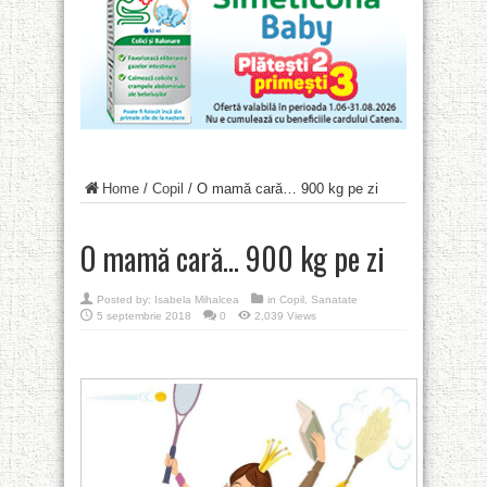
Home
/
Copil
/
O mamă cară… 900 kg pe zi
O mamă cară… 900 kg pe zi
Posted by:
Isabela Mihalcea
in
Copil
,
Sanatate
5 septembrie 2018
0
2,039 Views