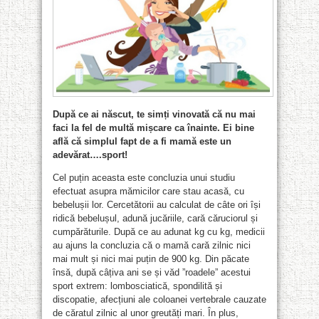
După ce ai născut, te simți vinovată că nu mai
faci la fel de multă mișcare ca înainte. Ei bine
află că simplul fapt de a fi mamă este un
adevărat….sport!
Cel puțin aceasta este concluzia unui studiu
efectuat asupra mămicilor care stau acasă, cu
bebelușii lor. Cercetătorii au calculat de câte ori își
ridică bebelușul, adună jucăriile, cară căruciorul și
cumpărăturile. După ce au adunat kg cu kg, medicii
au ajuns la concluzia că o mamă cară zilnic nici
mai mult și nici mai puțin de 900 kg. Din păcate
însă, după câțiva ani se și văd ”roadele” acestui
sport extrem: lombosciatică, spondilită și
discopatie, afecțiuni ale coloanei vertebrale cauzate
de căratul zilnic al unor greutăți mari. În plus,