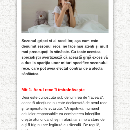
Sezonul gripei si al racelilor, așa cum este
denumit sezonul rece, ne face mai atenți și mult
mai preocupați la sănătate. Cu toate acestea,
specialiștii avertizează că această grijă excesivă
a dus la apariția unor mituri specifice sezonului
rece, care pot avea efectul contrar de a afecta
sănătatea.
Mit 1: Aerul rece îi îmbolnăvește
Deși este cunoscută sub denumirea de “răceală“,
această afecțiune nu este declanșată de aerul rece
și temperaturile scăzute. “Dimpotrivă, numărul
celulelor responsabile cu combaterea infecțiilor
crește atunci când ieșim afară iar simpla stare de
a-ți fi frig nu are legătură cu răceală. De regulă,