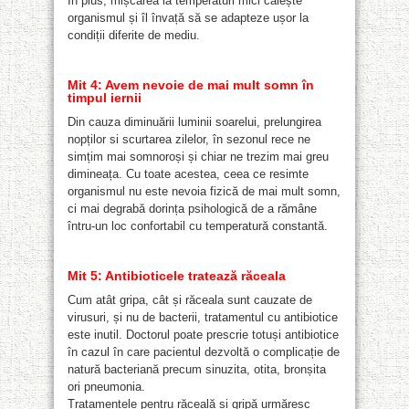
În plus, mișcarea la temperaturi mici călește
organismul și îl învață să se adapteze ușor la
condiții diferite de mediu.
Mit 4: Avem nevoie de mai mult somn în
timpul iernii
Din cauza diminuării luminii soarelui, prelungirea
nopților si scurtarea zilelor, în sezonul rece ne
simțim mai somnoroși și chiar ne trezim mai greu
dimineața. Cu toate acestea, ceea ce resimte
organismul nu este nevoia fizică de mai mult somn,
ci mai degrabă dorința psihologică de a rămâne
întru-un loc confortabil cu temperatură constantă.
Mit 5: Antibioticele tratează răceala
Cum atât gripa, cât și răceala sunt cauzate de
virusuri, și nu de bacterii, tratamentul cu antibiotice
este inutil. Doctorul poate prescrie totuși antibiotice
în cazul în care pacientul dezvoltă o complicație de
natură bacteriană precum sinuzita, otita, bronșita
ori pneumonia.
Tratamentele pentru răceală și gripă urmăresc