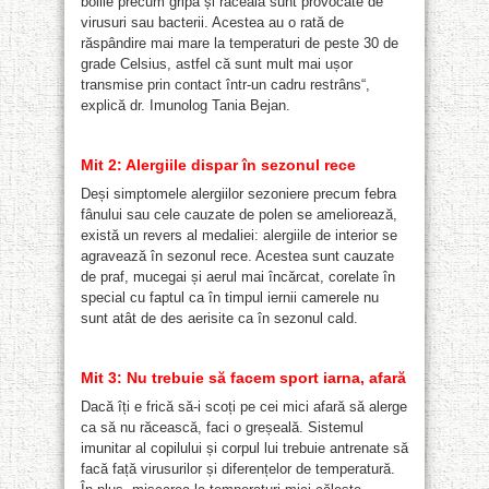
bolile precum gripa și răceala sunt provocate de
virusuri sau bacterii. Acestea au o rată de
răspândire mai mare la temperaturi de peste 30 de
grade Celsius, astfel că sunt mult mai ușor
transmise prin contact într-un cadru restrâns“,
explică dr. Imunolog Tania Bejan.
Mit 2: Alergiile dispar în sezonul rece
Deși simptomele alergiilor sezoniere precum febra
fânului sau cele cauzate de polen se ameliorează,
există un revers al medaliei: alergiile de interior se
agravează în sezonul rece. Acestea sunt cauzate
de praf, mucegai și aerul mai încărcat, corelate în
special cu faptul ca în timpul iernii camerele nu
sunt atât de des aerisite ca în sezonul cald.
Mit 3: Nu trebuie să facem sport iarna, afară
Dacă îți e frică să-i scoți pe cei mici afară să alerge
ca să nu răcească, faci o greșeală. Sistemul
imunitar al copilului și corpul lui trebuie antrenate să
facă față virusurilor și diferențelor de temperatură.