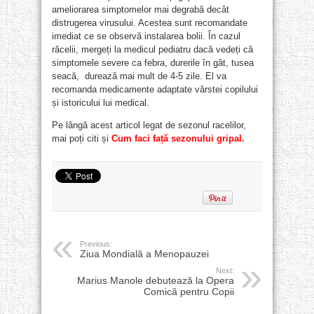
ameliorarea simptomelor mai degrabă decât
distrugerea virusului. Acestea sunt recomandate
imediat ce se observă instalarea bolii. În cazul
răcelii, mergeți la medicul pediatru dacă vedeți că
simptomele severe ca febra, durerile în gât, tusea
seacă, durează mai mult de 4-5 zile. El va
recomanda medicamente adaptate vârstei copilului
și istoricului lui medical.
Pe lângă acest articol legat de sezonul racelilor,
mai poți citi și
Cum faci față sezonului gripal.
Previous:
Ziua Mondială a Menopauzei
Next:
Marius Manole debutează la Opera
Comică pentru Copii