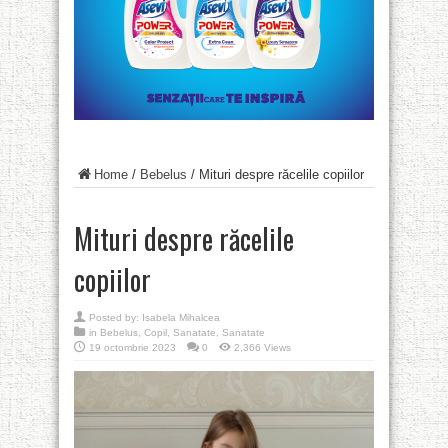
Home
/
Bebelus
/
Mituri despre răcelile copiilor
Mituri despre răcelile
copiilor
Posted by:
Isabela Mihalcea
in
Bebelus
,
Copil
,
Sanatate
,
Sanatate
19 octombrie 2023
0
2,366 Views