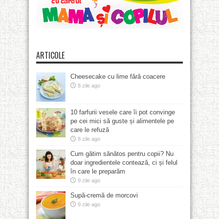
ARTICOLE
Cheesecake cu lime fără coacere
8 zile ago
10 farfurii vesele care îi pot convinge
pe cei mici să guste și alimentele pe
care le refuză
8 zile ago
Cum gătim sănătos pentru copii? Nu
doar ingredientele contează, ci și felul
în care le preparăm
9 zile ago
Supă-cremă de morcovi
9 zile ago