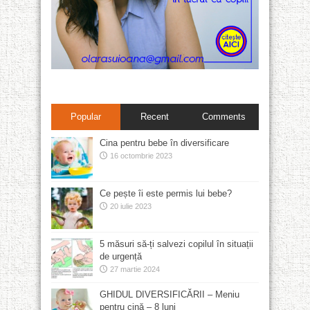
Popular
Recent
Comments
Cina pentru bebe în diversificare
16 octombrie 2023
Ce pește îi este permis lui bebe?
20 iulie 2023
5 măsuri să-ți salvezi copilul în situații
de urgență
27 martie 2024
GHIDUL DIVERSIFICĂRII – Meniu
pentru cină – 8 luni