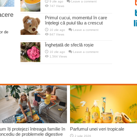
9 zile ago
Leave a comment
747 Views
acere
Primul cucui, momentul în care
înțelegi că puiul tău a crescut
10 zile ago
Leave a comment
or de
847 Views
Înghețată de sfeclă roșie
10 zile ago
Leave a comment
1,564 Views
luții pentru un plus de confort în
Unghiile îngrijite îți reclădesc
lele toride
încrederea, confortul și respectul