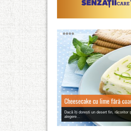
Cheesecake cu lime fără coa
Dacă îți dorești un desert fin, răcorito
alegere...