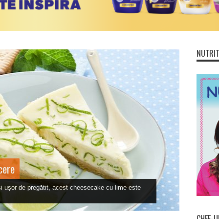
NUTRIT
cere
r și ușor de pregătit, acest cheesecake cu lime este
CHEF-U