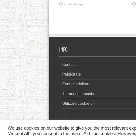
educative
8 iunie 2026
INFO
Contact
Publicitate
Confidentialitate
Termeni si conditii
Utilizare cookie-uri
…
We use cookies on our website to give you the most relevant exp
“Accept All”, you consent to the use of ALL the cookies. However,
© Copyright 2013 - 2026, Toate drepturile r