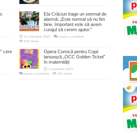
ic
Ela Crăciun trage un semnal de
alarmă: „Este normal să nu fim
bine. Important este să avem
curajul să cerem ajutor.”
14 noiembrie 2025
Leave a comment
543 Views
” cere
Opera Comică pentru Copii
lansează „OCC Golden Ticket”
în maternități
3 octombrie 2025
Leave a comment
331 Views