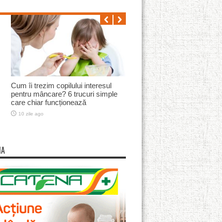
Înghețată de afine cu lavandă
10 zile ago
MA