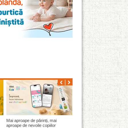
Mini pack-uri de batoane proteice
pentru un stil de viață activ