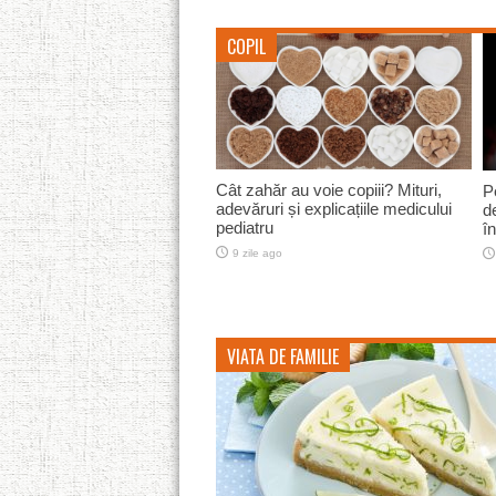
COPIL
Înghețată de sfeclă roșie
S
10 zile ago
VIATA DE FAMILIE