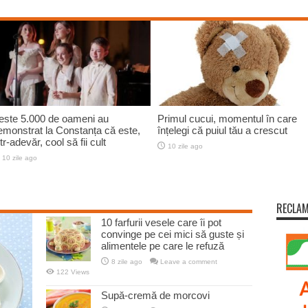
upă-cremă de sfeclă
Vinete crocante la cuptor
10 zile ago
10 zile ago
RECLA
10 farfurii vesele care îi pot
convinge pe cei mici să guste și
alimentele pe care le refuză
8 zile ago
Leave a comment
122 Views
Supă-cremă de morcovi