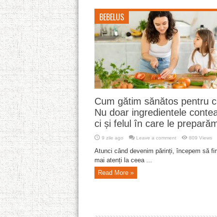
BEBELUS
Cum gătim sănătos pentru c
Nu doar ingredientele conte
ci și felul în care le prepară
9 zile ago
Leave a comment
809 Views
Atunci când devenim părinți, începem să fi
mai atenți la ceea ...
Read More »