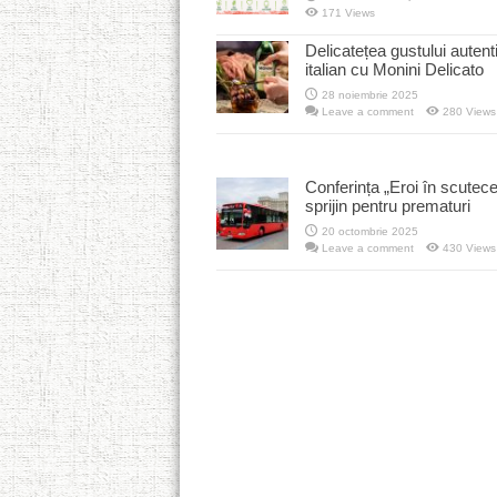
171 Views
Delicatețea gustului autent
italian cu Monini Delicato
28 noiembrie 2025
Leave a comment
280 Views
Conferința „Eroi în scutece
sprijin pentru prematuri
20 octombrie 2025
Leave a comment
430 Views