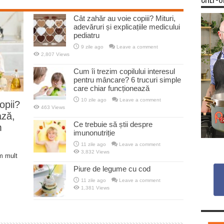
Cât zahăr au voie copiii? Mituri,
adevăruri și explicațiile medicului
pediatru
9 zile ago
Leave a comment
2,807 Views
Cum îi trezim copilului interesul
pentru mâncare? 6 trucuri simple
care chiar funcționează
10 zile ago
Leave a comment
opii?
463 Views
ază,
Ce trebuie să știi despre
m
imunonutriție
11 zile ago
Leave a comment
3,832 Views
m mult
Piure de legume cu cod
11 zile ago
Leave a comment
1,381 Views