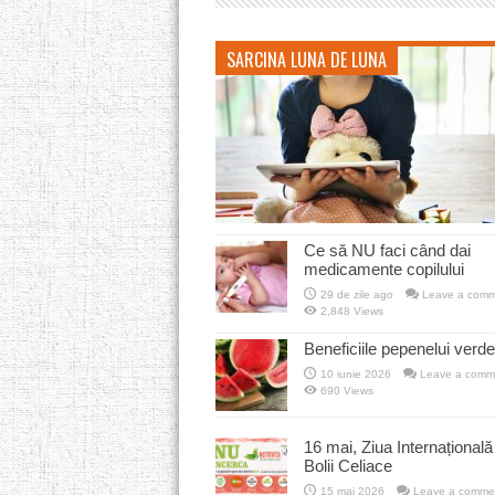
SARCINA LUNA DE LUNA
Ce să NU faci când dai
medicamente copilului
29 de zile ago
Leave a comm
2,848 Views
Beneficiile pepenelui verde
10 iunie 2026
Leave a comm
690 Views
16 mai, Ziua Internațională
Bolii Celiace
15 mai 2026
Leave a comme