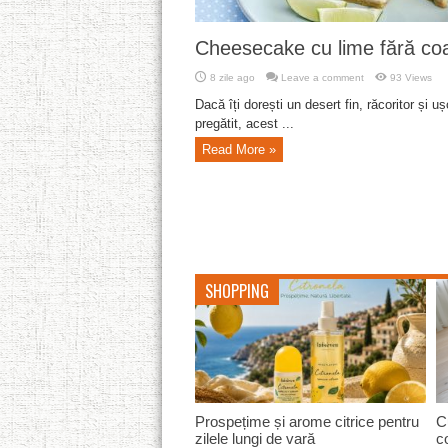
Cheesecake cu lime fără co
8 zile ago
Leave a comment
93 Views
Dacă îți dorești un desert fin, răcoritor și uș
pregătit, acest ...
Read More »
SHOPPING
Editura DPH la Bookfest 2026: Top
So
cele mai vândute cărți și jocuri
zi