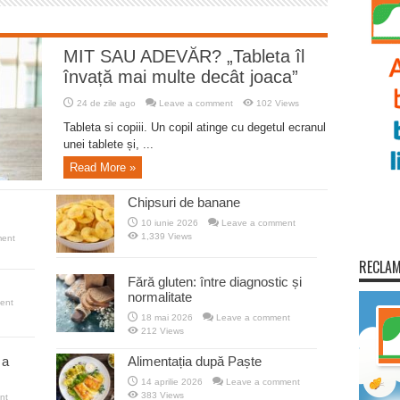
MIT SAU ADEVĂR? „Tableta îl
învață mai multe decât joaca”
24 de zile ago
Leave a comment
102 Views
Tableta si copiii. Un copil atinge cu degetul ecranul
unei tablete și, ...
Read More »
Chipsuri de banane
10 iunie 2026
Leave a comment
1,339 Views
ent
RECLA
Fără gluten: între diagnostic și
normalitate
ent
18 mai 2026
Leave a comment
212 Views
 a
Alimentația după Paște
14 aprilie 2026
Leave a comment
383 Views
nt