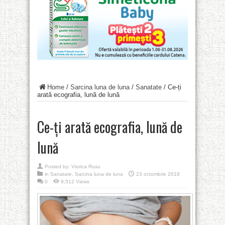
Home
/
Sarcina luna de luna
/
Sanatate
/
Ce-ți
arată ecografia, lună de lună
Ce-ți arată ecografia, lună de
lună
Posted by:
Viorica Rusu
in
Sanatate
,
Sarcina luna de luna
23 octombrie 2018
0
9,512 Views