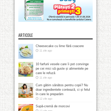
ARTICOLE
Cheesecake cu lime fără coacere
11 zile ago
10 farfurii vesele care îi pot convinge
pe cei mici să guste și alimentele pe
care le refuză
11 zile ago
Cum gătim sănătos pentru copii? Nu
doar ingredientele contează, ci și felul
în care le preparăm
12 zile ago
Supă-cremă de morcovi
12 zile ago