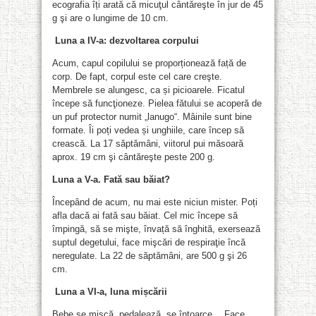
ecografia îți arată că micuţul cântăreşte în jur de 45
g şi are o lungime de 10 cm.
Luna a IV-a: dezvoltarea corpului
Acum, capul copilului se proporționează față de
corp. De fapt, corpul este cel care creşte.
Membrele se alungesc, ca și picioarele. Ficatul
începe să funcţioneze. Pielea fătului se acoperă de
un puf protector numit „lanugo“. Mâinile sunt bine
formate. Îi poți vedea și unghiile, care încep să
crească. La 17 săptămâni, viitorul pui măsoară
aprox. 19 cm şi cântăreşte peste 200 g.
Luna a V-a. Fată sau băiat?
Începând de acum, nu mai este niciun mister. Poți
afla dacă ai fată sau băiat. Cel mic începe să
împingă, să se mişte, învață să înghită, exersează
suptul degetului, face mişcări de respiraţie încă
neregulate. La 22 de săptămâni, are 500 g şi 26
cm.
Luna a VI-a, luna mișcării
Bebe se mișcă, pedalează, se întoarce… Face