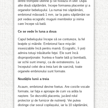
dintre trompele uterine şi se fixează în uter. După
alte două săptămâni, începe formarea placentei şi a
organelor bebeluşului. La numai trei săptămâni,
embrionul măsoară 1 mm, iar la patru săptămâni se
pot vedea ecografic mugurii membrelor şi inima
care începe să bată.
Ce se vede în luna a doua
Capul bebeluşului începe să se contureze, la fel
braţele și mâinile. Embrionul face mişcări
insesizabile încă pentru mamă. Ecografic, îi poți
admira totuşi trăsăturile feţei. Ele sunt încă
disproporţionate: fruntea e foarte lată şi bombată,
iar ochii sunt imenşi, ca de extraterestru. La
începutul celei de-a treia luni de sarcină, toate
organele embrionului sunt formate.
Noutățile lunii a treia
Acaum, embrionul devine
foetus
. Are corzile vocale
formate, iar faţa e aproape de cum va arăta la
naștere. Se dezvoltă placenta, jucând rolul
protector şi de furnizor de nutrienţi. Vei putea
distinge clar sexul copilașului, iar la 10 săptămâni,