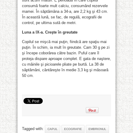
sunt acum maturi. E perioada în care copilul
consumă foarte mult calciu, consumând rezervele
mamei. În săptămâna a 34-a, are 2,2 kg şi 43 cm.
În această lună, se fac, de regulă, ecografii de
control, pe ultima sută de metri.
Luna a IX-a. Creşte în greutate
Copilul se mişcă mai puţin, fiindcă are spaţiu mai
puţin. În schim, ia mult în greutate. Cam 30 g pe zi
şi începe coborârea către bazin. Puful care îl
proteja dispare aproape complet. E gata de naştere,
cu mâinile şi picioarele pliate pe burtă. La 38 de
săptămâni, cântăreşte în medie 3,3 kg şi măsoară
50 cm.
Tagged with:
CAPUL
ECOGRAFIE
EMBRIONUL