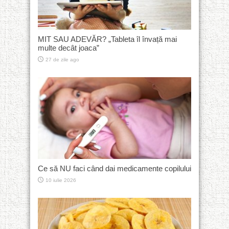
MIT SAU ADEVĂR? „Tableta îl învață mai
multe decât joaca”
27 de zile ago
Ce să NU faci când dai medicamente copilului
10 iulie 2026