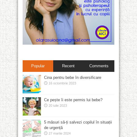
Popular
Recent
Comments
Cina pentru bebe în diversificare
16 octombrie 2023
Ce pește îi este permis lui bebe?
20 iulie 2023
5 măsuri să-ți salvezi copilul în situații
de urgență
27 martie 2024