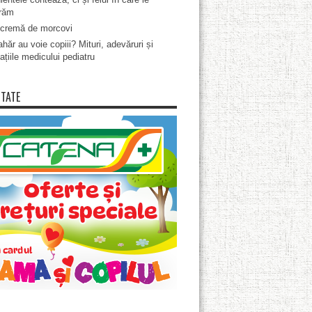
răm
cremă de morcovi
hăr au voie copiii? Mituri, adevăruri și
ațiile medicului pediatru
ITATE