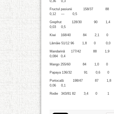
0,36 0,3
Fructul pasiunii 158/37
0,12 ― 0,5
Grepfrut 128/30 90 1
0,03 0,5
Kiwi 168/40 84 2,1 0 
Lămâie 51/12 96 1,8 0 0,
Mandarină 177/42 88 1
0,084 0,4
Mango 255/60 84 1,0 0 0
Papaya 136/32 91 0,6 0
Portocală 198/47 87 1
0,06 0,1
Rodie 343/81 82 3,4 0 