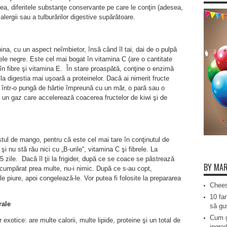
a, diferitele substanţe conservante pe care le conţin (adesea,
alergii sau a tulburărilor digestive supărătoare.
hina, cu un aspect neîmbietor, însă când îl tai, dai de o pulpă
le negre. Este cel mai bogat în vitamina C (are o cantitate
în fibre şi vitamina E. În stare proaspătă, conţine o enzimă
 la digestia mai uşoară a proteinelor. Dacă ai nimerit fructe
 într-o pungă de hârtie împreună cu un măr, o pară sau o
 un gaz care accelerează coacerea fructelor de kiwi şi de
stul de mango, pentru că este cel mai tare în conţinutul de
şi nu stă rău nici cu „B-urile“, vitamina C şi fibrele. La
zile. Dacă îl ţii la frigider, după ce se coace se păstrează
BY MAR
cumpărat prea multe, nu-i nimic. După ce s-au copt,
le piure, apoi congelează-le. Vor putea fi folosite la prepararea
Chees
10 far
rale
să gus
Cum g
exotice: are multe calorii, multe lipide, proteine şi un total de
ingred