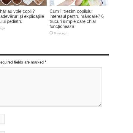
hăr au voie copiii?
Cum îi trezim copilului
 adevăruri și explicațiile
interesul pentru mâncare? 6
lui pediatru
trucuri simple care chiar
funcționează
 ago
9 zile ago
Required fields are marked
*