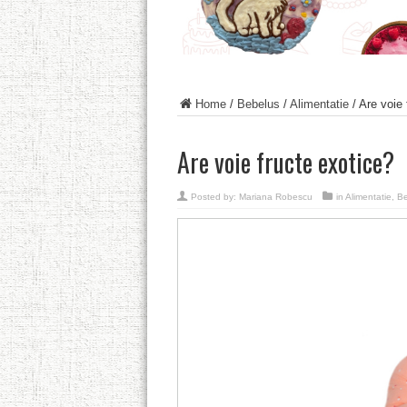
Home
/
Bebelus
/
Alimentatie
/
Are voie 
Are voie fructe exotice?
Posted by:
Mariana Robescu
in
Alimentatie
,
Be