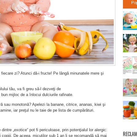
Po
e fiecare zi? Atunci dă-i fructe! Pe lângă minunatele mere şi
ilului tău, va fi greu să-l dezveţi de
 bun mijloc de a înlocui dulciurile rafinate.
vă sau monotonă? Apelezi la banane, citrice, ananas, kiwi şi
amine, iar preţul nu le taie de pe lista de cumpărături.
ntre „exotice“ pot fi periculoase, prin potenţialul lor alergic:
RECLA
i copiii. De aceea, micuţilor sub 1 an li se recomandă să mai