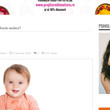
PSIHOL
fructe exotice?
belus
8 ianuarie 2019
0
671 Views