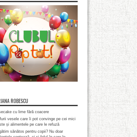
IANA ROBESCU
ecake cu lime fără coacere
furii vesele care îi pot convinge pe cei mici
te și alimentele pe care le refuză
ătim sănătos pentru copii? Nu doar
ientele contează, ci și felul în care le