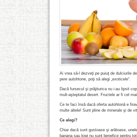
Ai vrea să-l dezveţi pe puiuţ de dulciurile d
pere autohtone, poţi să alegi „exoticele“.
Dacă fursecul şi prăjiturica nu i-au lipsit cop
mult-aşteptatul desert. Fructele ar fi cel mai
Ce te faci însă dacă oferta autohtonă e fira
multe altele! Sunt pline de minerale şi de vit
Ce alegi?
Chiar dacă sunt gustoase şi arătoase, unele di
banana sau kiwi nu sunt benefice pentru toţ