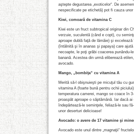
aştepte degustarea „exoticelor“. De asemene
nespecificate pe etichetă) pot fi cauza unor 
Kiwi, comoară de vitamina C
Kiwi este un fruct subtropical originar din C
verzuie, suculentă (când e copt), cu seminţe
aproape dublă faţă de lămâie) şi excelează 
(întâlnită şi în ananas şi papaya) care ajută
necoapte, le poţi grăbi coacerea punându-le
banană. Acestea din urmă eliberează etilen,
avocado.
Mango, „bombiţa“ cu vitamina A
Merită să-l obişnuieşti pe micuţul tău cu gu
vitamina A (foarte bună pentru ochii piciului) 
temperatura camerei, mango se coace în 3-5 
proaspăt aproape o săptămână. Iar dacă ai 
îndepărtează-le seminţele, feliază-le sau fă-
unor deserturi delicioase!
Avocado: o avere de 17 vitamine şi mine
Avocado este unul dintre „magnaţii“ fructelor 