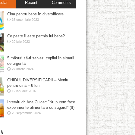
pular
Recent
Comments
Cina pentru bebe în diversificare
16 octombrie 2023
Ce pește îi este permis lui bebe?
20 iulie 2023
5 măsuri să-ți salvezi copilul în situații
de urgență
27 martie 2024
GHIDUL DIVERSIFICĂRII – Meniu
pentru cină – 8 luni
12 ianuarie 2016
Interviu dr. Ana Culcer: ”Nu putem face
experimente alimentare cu sugarul” (II)
26 septembrie 2024
MA