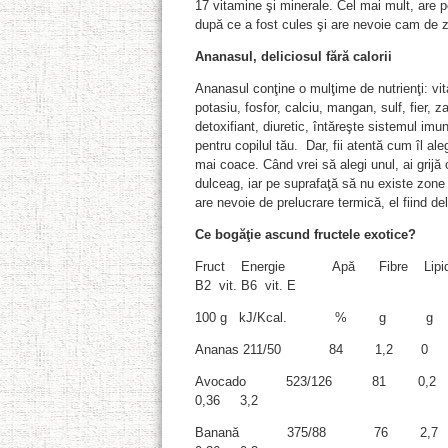
17 vitamine şi minerale. Cel mai mult, are
după ce a fost cules şi are nevoie cam de ze
Ananasul, deliciosul fără calorii
Ananasul conţine o mulţime de nutrienţi: vit
potasiu, fosfor, calciu, mangan, sulf, fier, 
detoxifiant, diuretic, întăreşte sistemul imu
pentru copilul tău. Dar, fii atentă cum îl al
mai coace. Când vrei să alegi unul, ai grijă c
dulceag, iar pe suprafaţă să nu existe zone
are nevoie de prelucrare termică, el fiind del
Ce bogăţie ascund fructele exotice?
Fruct Energie Apă Fibre Lipide 
B2 vit. B6 vit. E
100 g kJ/Kcal. % 
Ananas 211/50 84 1,2 0 
Avocado 523/126 81 0,
0,36 3,2
Banană 375/88 76 2,