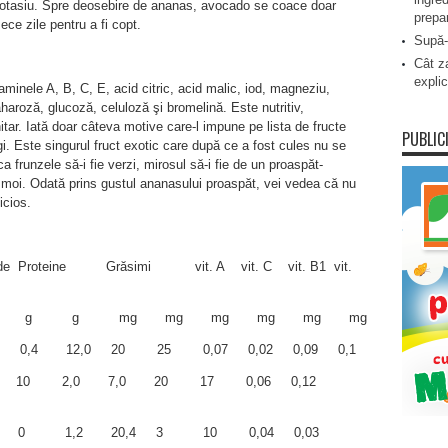
 potasiu. Spre deosebire de ananas, avocado se coace doar
prepa
ce zile pentru a fi copt.
Supă-
Cât za
explic
aminele A, B, C, E, acid citric, acid malic, iod, magneziu,
zaharoză, glucoză, celuloză şi bromelină. Este nutritiv,
nitar. Iată doar câteva motive care-l impune pe lista de fructe
PUBLIC
egi. Este singurul fruct exotic care după ce a fost cules nu se
a frunzele să-i fie verzi, mirosul să-i fie de un proaspăt-
 moi. Odată prins gustul ananasului proaspăt, vei vedea că nu
icios.
Proteine Grăsimi vit. A vit. C vit. B1 vit.
g g g g mg mg mg mg mg mg
0,4 12,0 20 25 0,07 0,02 0,09 0,1
2 10 2,0 7,0 20 17 0,06 0,12
7 0 1,2 20,4 3 10 0,04 0,03