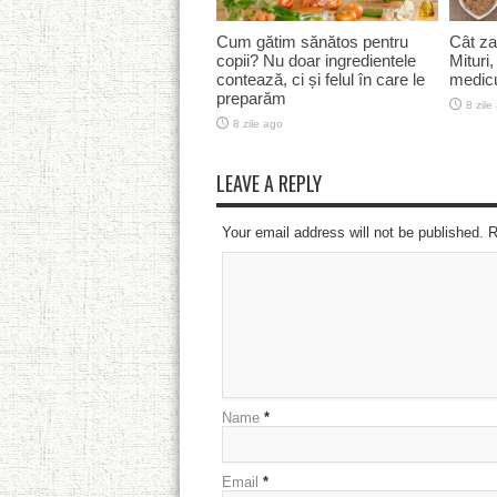
Cum gătim sănătos pentru
Cât za
copii? Nu doar ingredientele
Mituri,
contează, ci și felul în care le
medicu
preparăm
8 zile
8 zile ago
LEAVE A REPLY
Your email address will not be published. 
Name
*
Email
*