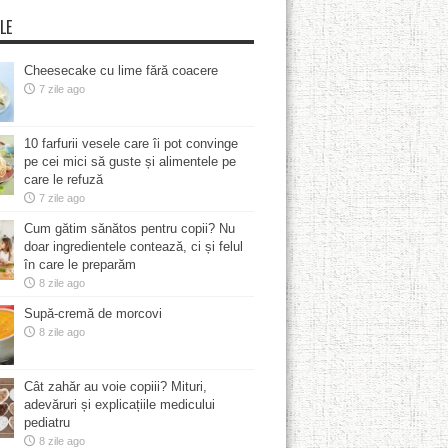
LE
Cheesecake cu lime fără coacere
7 zile ago
10 farfurii vesele care îi pot convinge
pe cei mici să guste și alimentele pe
care le refuză
7 zile ago
Cum gătim sănătos pentru copii? Nu
doar ingredientele contează, ci și felul
în care le preparăm
8 zile ago
Supă-cremă de morcovi
8 zile ago
Cât zahăr au voie copiii? Mituri,
adevăruri și explicațiile medicului
pediatru
8 zile ago