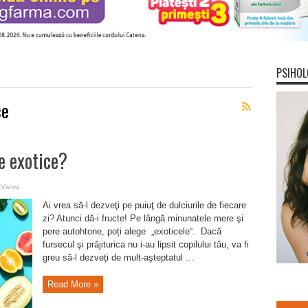
PSIHOL
ce
e exotice?
 Views
Ai vrea să-l dezveţi pe puiuţ de dulciurile de fiecare
zi? Atunci dă-i fructe! Pe lângă minunatele mere şi
pere autohtone, poți alege „exoticele“. Dacă
fursecul şi prăjiturica nu i-au lipsit copilului tău, va fi
greu să-l dezveţi de mult-aşteptatul ...
Read More »