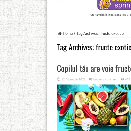
Home
/
Tag Archives: fructe exotice
Tag Archives:
fructe exoti
Copilul tău are voie fruct
12 februarie 2021
Leave a comment
409