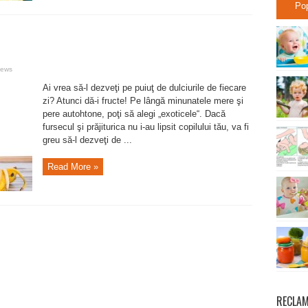
Po
iews
Ai vrea să-l dezveţi pe puiuţ de dulciurile de fiecare
zi? Atunci dă-i fructe! Pe lângă minunatele mere şi
pere autohtone, poţi să alegi „exoticele“. Dacă
fursecul şi prăjiturica nu i-au lipsit copilului tău, va fi
greu să-l dezveţi de ...
Read More »
RECLA