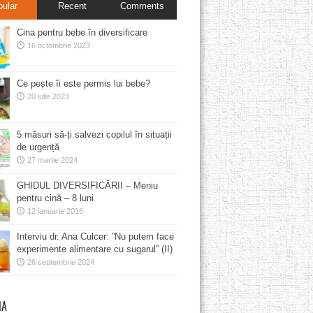
pular
Recent
Comments
Cina pentru bebe în diversificare
16 octombrie 2023
Ce pește îi este permis lui bebe?
20 iulie 2023
5 măsuri să-ți salvezi copilul în situații
de urgență
27 martie 2024
GHIDUL DIVERSIFICĂRII – Meniu
pentru cină – 8 luni
12 ianuarie 2016
Interviu dr. Ana Culcer: ”Nu putem face
experimente alimentare cu sugarul” (II)
26 septembrie 2024
MA