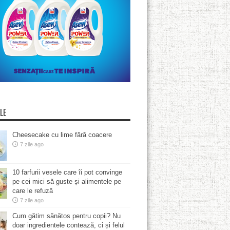
LE
Cheesecake cu lime fără coacere
7 zile ago
10 farfurii vesele care îi pot convinge
pe cei mici să guste și alimentele pe
care le refuză
7 zile ago
Cum gătim sănătos pentru copii? Nu
doar ingredientele contează, ci și felul