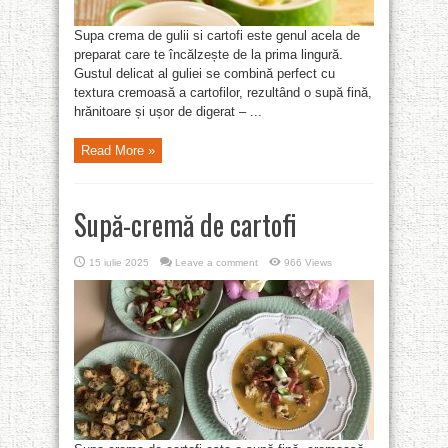
Supa crema de gulii si cartofi este genul acela de
preparat care te încălzește de la prima lingură.
Gustul delicat al guliei se combină perfect cu
textura cremoasă a cartofilor, rezultând o supă fină,
hrănitoare și ușor de digerat – ...
Read More »
Supă-cremă de cartofi
15 iulie 2025
Leave a comment
966 Views