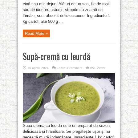
cină sau mic-dejun! Alături de un sos, fie de roșii
sau de iaurt cu usturoi, stropite cu zeamă de
lămâie, sunt absolut delicioaseeee! Ingrediente 1
kg cartofi albi 500 g ...
Read More »
Supă-cremă cu leurdă
16 aprilie 2024
Leave a comment
651 Views
Supa-crema cu leurda este un preparat de sezon,
delicioasă și hrănitoare. Se pregătește ușor și nu
necesită multă îndemânare. Ingrediente 1 kg cartofi