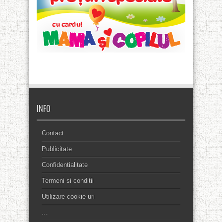
INFO
Contact
Publicitate
Confidentialitate
Termeni si conditii
Utilizare cookie-uri
…