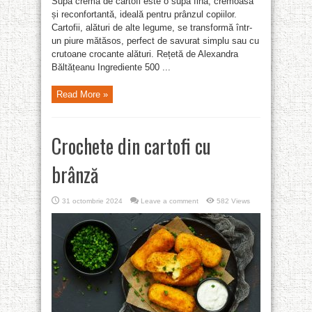
Supa crema de cartofi este o supă fină, cremoasă
și reconfortantă, ideală pentru prânzul copiilor.
Cartofii, alături de alte legume, se transformă într-
un piure mătăsos, perfect de savurat simplu sau cu
crutoane crocante alături. Rețetă de Alexandra
Băltățeanu Ingrediente 500 ...
Read More »
Crochete din cartofi cu
brânză
31 octombrie 2024
Leave a comment
582 Views