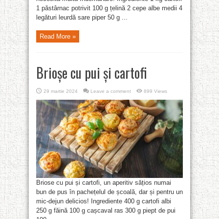
1 păstârnac potrivit 100 g țelină 2 cepe albe medii 4
legături leurdă sare piper 50 g ...
Read More »
Brioșe cu pui și cartofi
29 martie 2024
Leave a comment
899 Views
Briose cu pui și cartofi, un aperitiv sățios numai
bun de pus în pachețelul de școală, dar și pentru un
mic-dejun delicios! Ingrediente 400 g cartofi albi
250 g făină 100 g cașcaval ras 300 g piept de pui