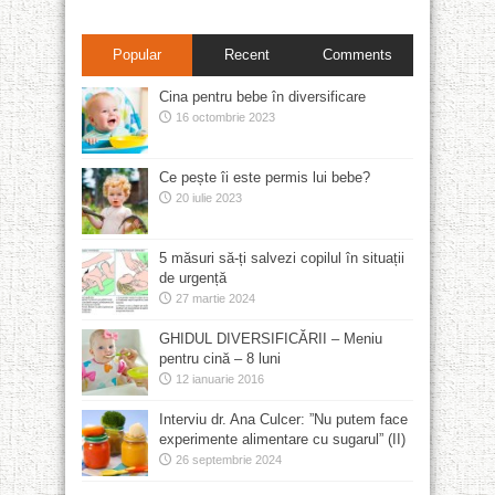
Popular
Recent
Comments
Cina pentru bebe în diversificare
16 octombrie 2023
Ce pește îi este permis lui bebe?
20 iulie 2023
5 măsuri să-ți salvezi copilul în situații
de urgență
27 martie 2024
GHIDUL DIVERSIFICĂRII – Meniu
pentru cină – 8 luni
12 ianuarie 2016
Interviu dr. Ana Culcer: ”Nu putem face
experimente alimentare cu sugarul” (II)
26 septembrie 2024