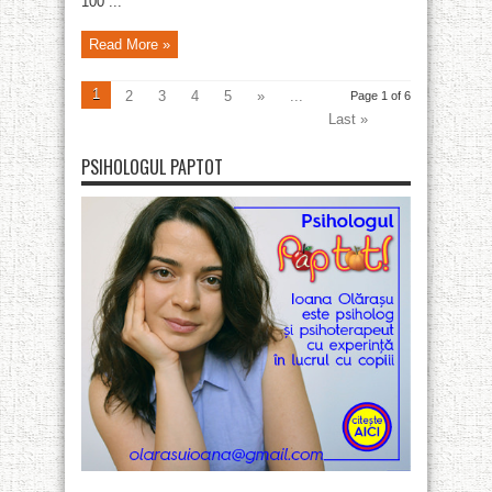
100 ...
Read More »
1
2
3
4
5
»
...
Page 1 of 6
Last »
PSIHOLOGUL PAPTOT