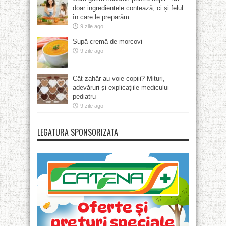
doar ingredientele contează, ci și felul
în care le preparăm
9 zile ago
Supă-cremă de morcovi
9 zile ago
Cât zahăr au voie copiii? Mituri,
adevăruri și explicațiile medicului
pediatru
9 zile ago
LEGATURA SPONSORIZATA