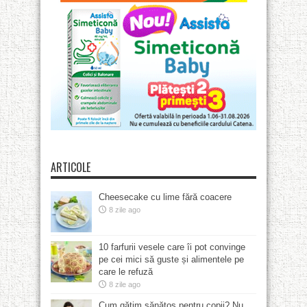
ARTICOLE
Cheesecake cu lime fără coacere
8 zile ago
10 farfurii vesele care îi pot convinge
pe cei mici să guste și alimentele pe
care le refuză
8 zile ago
Cum gătim sănătos pentru copii? Nu