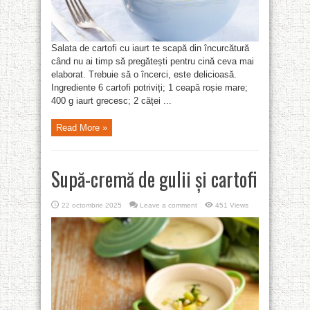
Salata de cartofi cu iaurt te scapă din încurcătură
când nu ai timp să pregătești pentru cină ceva mai
elaborat. Trebuie să o încerci, este delicioasă.
Ingrediente 6 cartofi potriviți; 1 ceapă roșie mare;
400 g iaurt grecesc; 2 căței ...
Read More »
Supă-cremă de gulii și cartofi
22 octombrie 2025
Leave a comment
451 Views