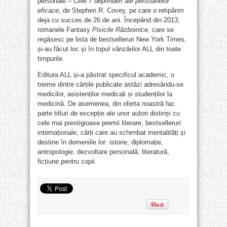
personale –
Cele 7 deprinderi ale persoanelor
eficace
, de Stephen R. Covey, pe care o retipărim
deja cu succes de 26 de ani. Începând din 2013,
romanele Fantasy
Pisicile Războinice
, care se
regăsesc pe lista de bestselleruri New York Times,
și-au făcut loc și în topul vânzărilor ALL din toate
timpurile.
Editura ALL și-a păstrat specificul academic, o
treime dintre cărțile publicate astăzi adresându-se
medicilor, asistenților medicali și studenților la
medicină. De asemenea, din oferta noastră fac
parte titluri de excepție ale unor autori distinși cu
cele mai prestigioase premii literare, bestselleruri
internaționale, cărți care au schimbat mentalități și
destine în domeniile lor: istorie, diplomație,
antropologie, dezvoltare personală, literatură,
ficțiune pentru copii.