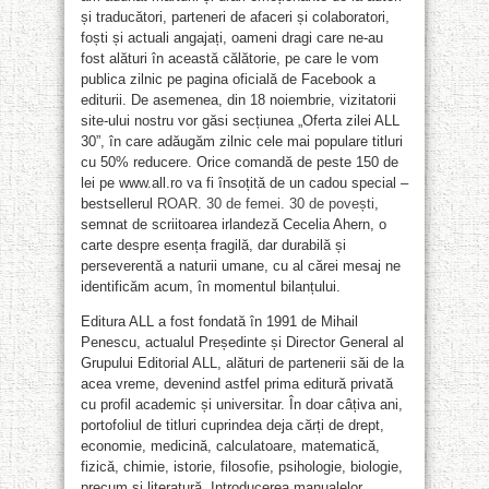
și traducători, parteneri de afaceri și colaboratori,
foști și actuali angajați, oameni dragi care ne-au
fost alături în această călătorie, pe care le vom
publica zilnic pe pagina oficială de Facebook a
editurii. De asemenea, din 18 noiembrie, vizitatorii
site-ului nostru vor găsi secțiunea „Oferta zilei ALL
30”, în care adăugăm zilnic cele mai populare titluri
cu 50% reducere. Orice comandă de peste 150 de
lei pe www.all.ro va fi însoțită de un cadou special –
bestsellerul
ROAR. 30 de femei. 30 de povești
,
semnat de scriitoarea irlandeză Cecelia Ahern, o
carte despre esența fragilă, dar durabilă și
perseverentă a naturii umane, cu al cărei mesaj ne
identificăm acum, în momentul bilanțului.
Editura ALL a fost fondată în 1991 de Mihail
Penescu, actualul Președinte și Director General al
Grupului Editorial ALL, alături de partenerii săi de la
acea vreme, devenind astfel prima editură privată
cu profil academic și universitar. În doar câțiva ani,
portofoliul de titluri cuprindea deja cărți de drept,
economie, medicină, calculatoare, matematică,
fizică, chimie, istorie, filosofie, psihologie, biologie,
precum şi literatură. Introducerea manualelor