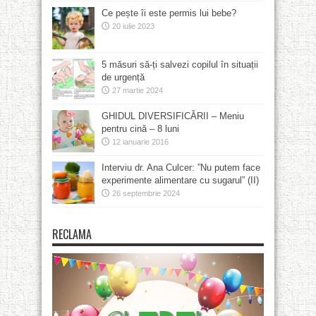
Ce pește îi este permis lui bebe?
20 iulie 2023
5 măsuri să-ți salvezi copilul în situații
de urgență
27 martie 2024
GHIDUL DIVERSIFICĂRII – Meniu
pentru cină – 8 luni
12 ianuarie 2016
Interviu dr. Ana Culcer: ”Nu putem face
experimente alimentare cu sugarul” (II)
26 septembrie 2024
RECLAMA