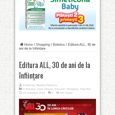
Home
/
Shopping
/
Bebelus
/
Editura ALL, 30 de
ani de la înființare
Editura ALL, 30 de ani de la
înființare
Posted by:
Mariana Robescu
in
Bebelus
,
Copil
,
Diverse
,
Educatie
,
Shopping
,
Timp liber
19 noiembrie 2021
0
287 Views