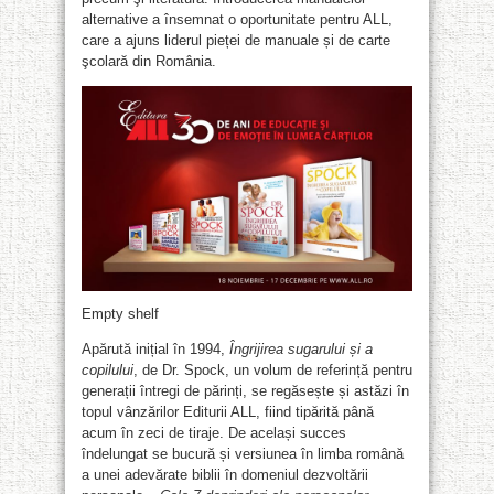
alternative a însemnat o oportunitate pentru ALL,
care a ajuns liderul pieței de manuale și de carte
şcolară din România.
Empty shelf
Apărută inițial în 1994,
Îngrijirea sugarului și a
copilului
, de Dr. Spock, un volum de referință pentru
generații întregi de părinți, se regăsește și astăzi în
topul vânzărilor Editurii ALL, fiind tipărită până
acum în zeci de tiraje. De același succes
îndelungat se bucură și versiunea în limba română
a unei adevărate biblii în domeniul dezvoltării