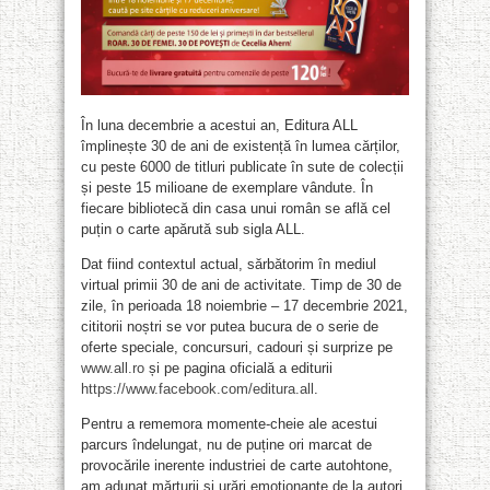
În luna decembrie a acestui an, Editura ALL
împlinește 30 de ani de existență în lumea cărților,
cu peste 6000 de titluri publicate în sute de colecții
și peste 15 milioane de exemplare vândute. În
fiecare bibliotecă din casa unui român se află cel
puțin o carte apărută sub sigla ALL.
Dat fiind contextul actual, sărbătorim în mediul
virtual primii 30 de ani de activitate. Timp de 30 de
zile, în perioada 18 noiembrie – 17 decembrie 2021,
cititorii noștri se vor putea bucura de o serie de
oferte speciale, concursuri, cadouri și surprize pe
www.all.ro
și pe pagina oficială a editurii
https://www.facebook.com/editura.all
.
Pentru a rememora momente-cheie ale acestui
parcurs îndelungat, nu de puține ori marcat de
provocările inerente industriei de carte autohtone,
am adunat mărturii și urări emoționante de la autori