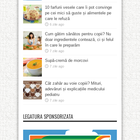
10 farfurii vesele care îi pot convinge
pe cei mici să guste și alimentele pe
care le refuză
6 zile ago
Cum gătim sănătos pentru copii? Nu
doar ingredientele contează, ci și felul
în care le preparăm
7 zile ago
Supă-cremă de morcovi
7 zile ago
Cât zahăr au voie copiii? Mituri,
adevăruri și explicațiile medicului
pediatru
7 zile ago
LEGATURA SPONSORIZATA