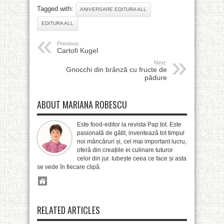
Tagged with:
ANIVERSARE EDITURA ALL
EDITURA ALL
Previous:
Cartofi Kugel
Next:
Gnocchi din brânză cu fructe de
pădure
ABOUT MARIANA ROBESCU
Este food-editor la revista Pap tot. Este
pasionată de gătit, inventează tot timpul
noi mâncăruri și, cel mai important lucru,
oferă din creațiile ei culinare tuturor
celor din jur. Iubește ceea ce face și asta
se vede în fiecare clipă.
RELATED ARTICLES