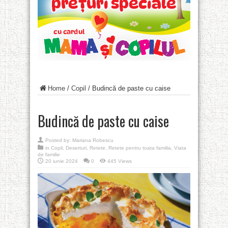
Home
/
Copil
/
Budincă de paste cu caise
Budincă de paste cu caise
Posted by:
Mariana Robescu
in
Copil
,
Deserturi
,
Retete
,
Retete pentru toata familia
,
Viata
de familie
20 iunie 2024
0
445 Views