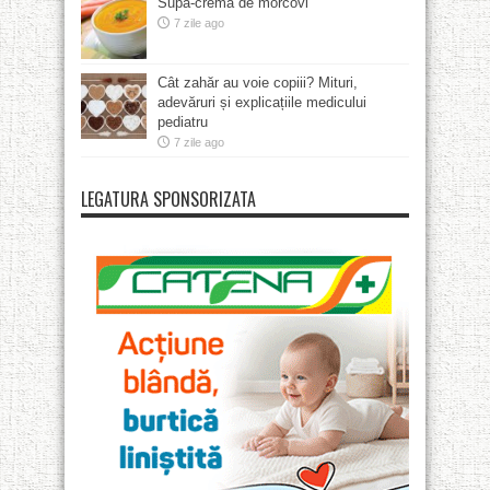
Supă-cremă de morcovi
7 zile ago
Cât zahăr au voie copiii? Mituri,
adevăruri și explicațiile medicului
pediatru
7 zile ago
LEGATURA SPONSORIZATA