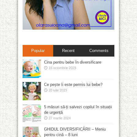
Popular
Recent
Comments
Cina pentru bebe în diversificare
16 octombrie 2023
Ce pește îi este permis lui bebe?
20 iulie 2023
5 măsuri să-ți salvezi copilul în situații
de urgență
27 martie 2024
GHIDUL DIVERSIFICĂRII – Meniu
pentru cină – 8 luni