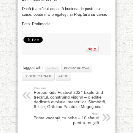
Dacă ți-a plăcut această budinca de paste cu
caise, poate mai pregătești și
Prăjitură cu caise.
Foto: Profimedia
Tagged with:
BEZEA
BRANZA DE VACI
DESERT CU CAISE
PASTE
Previous:
Forbes Kids Festival 2024 Explorând
trecutul, construind viitorul – o ediție
dedicată evoluției meseriilor. Sâmbătă,
6 iulie, Grădina Palatului Mogoșoaia!
Next:
Prima vacanţă cu bebe – 10 sfaturi
pentru reuşită