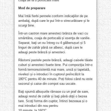
coaja de la o portocală mare
Mod de preparare
Mai întâi fierbi pennele conform indicaţiilor de pe
ambalaj, după care le pui într-o strecurătoare și le
scurgi bine.
Într-un castron mare amesteci brânza de vaci cu
smântâna, coaja de portocală și esenţa de vanilie.
Separat, baţi un ou întreg cu 4 gălbenușuri și 5
linguri de zahăr până se albesc, după care le
adaugi peste brânză și amesteci.
Răstorni pastele peste brânză, adaugi caisele tăiate
cuburi și amesteci foarte bine. Pui compoziţia într-o
formă termorezistentă mai mare, unsă și tapetată,
nivelezi și o introduci în cuptorul preîncălzit la
180°C pentru 40 de minute. Poți folosi când nu este
sezonul și caise din compot sau uscate.
Baţi spumă albușurile rămase cu un praf de sare,
adaugi restul de zahăr și baţi până obţii o bezea
tare. Scoţi forma din cuptor, întinzi bezeaua și o
mai introduci din nou pentru
10 minute, la 160°C.