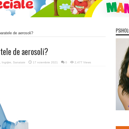
PSIHOL
paratele de aerosoli?
atele de aerosoli?
,
Ingrijire
,
Sanatate
17 noiembrie 2021
0
2,477 Views