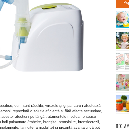
Po
pecifice, cum sunt răcelile, virozele și gripa, care-i afectează
aerosoli reprezintă o soluție eficientă și fără efecte secundare,
rea acestor afecțiuni pe lângă tratamentele medicamentoase
boli pulmonare (traheite, bronșite, bronșiolite, bronșiectazii,
RECLA
inofaringite, laringite, amigdalite) și prezintă avantajul că pot