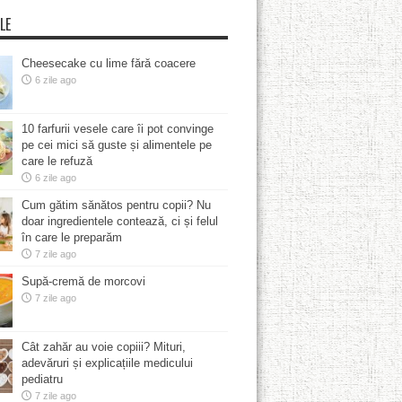
LE
Cheesecake cu lime fără coacere
6 zile ago
10 farfurii vesele care îi pot convinge
pe cei mici să guste și alimentele pe
care le refuză
6 zile ago
Cum gătim sănătos pentru copii? Nu
doar ingredientele contează, ci și felul
în care le preparăm
7 zile ago
Supă-cremă de morcovi
7 zile ago
Cât zahăr au voie copiii? Mituri,
adevăruri și explicațiile medicului
pediatru
7 zile ago