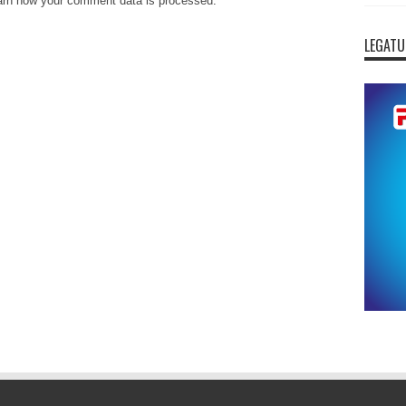
arn how your comment data is processed
.
LEGATU