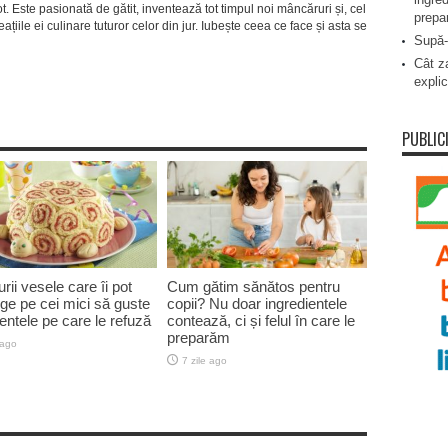
ot. Este pasionată de gătit, inventează tot timpul noi mâncăruri și, cel
prepa
ațiile ei culinare tuturor celor din jur. Iubește ceea ce face și asta se
Supă-
Cât za
explic
PUBLIC
urii vesele care îi pot
Cum gătim sănătos pentru
ge pe cei mici să guste
copii? Nu doar ingredientele
mentele pe care le refuză
contează, ci și felul în care le
preparăm
 ago
7 zile ago