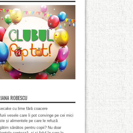
IANA ROBESCU
ecake cu lime fără coacere
furii vesele care îi pot convinge pe cei mici
te și alimentele pe care le refuză
ătim sănătos pentru copii? Nu doar
ientele contează, ci și felul în care le