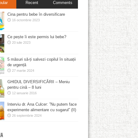
pular
Recent
Comments
Cina pentru bebe în diversificare
16 octombrie 2023
Ce pește îi este permis lui bebe?
20 iulie 2023
5 măsuri să-ți salvezi copilul în situații
de urgență
27 martie 2024
GHIDUL DIVERSIFICĂRII – Meniu
pentru cină – 8 luni
12 ianuarie 2016
Interviu dr. Ana Culcer: ”Nu putem face
experimente alimentare cu sugarul” (II)
26 septembrie 2024
MA