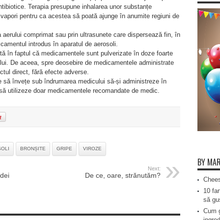
ntibiotice. Terapia presupune inhalarea unor substanțe
apori pentru ca acestea să poată ajunge în anumite regiuni de
rea aerului comprimat sau prin ultrasunete care dispersează fin, în
icamentul introdus în aparatul de aerosoli.
nstă în faptul că medicamentele sunt pulverizate în doze foarte
ului. De aceea, spre deosebire de medicamentele administrate
ectul direct, fără efecte adverse.
buie să învețe sub îndrumarea medicului să-și administreze în
să utilizeze doar medicamentele recomandate de medic.
OLI
BRONȘITE
GRIPE
VIROZE
BY MAR
Next:
dei
De ce, oare, strănutăm?
Chees
10 far
să gus
Cum g
ingred