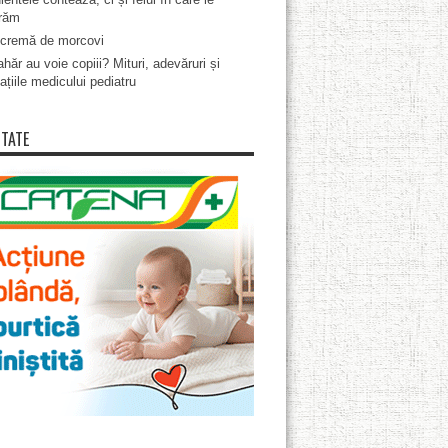
răm
cremă de morcovi
hăr au voie copiii? Mituri, adevăruri și
ațiile medicului pediatru
ITATE