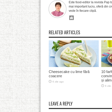
Este food-editor la revista Pap t
mai important lucru, oferă din cre
vede în fiecare clipă.
RELATED ARTICLES
Cheesecake cu lime fără
10 farf
coacere
convin
și ali
6 zile ago
6 zile
LEAVE A REPLY