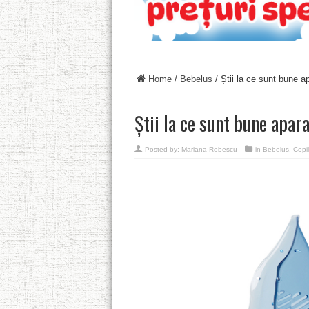
Home
/
Bebelus
/
Știi la ce sunt bune a
Știi la ce sunt bune apar
Posted by:
Mariana Robescu
in
Bebelus
,
Copil