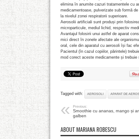
elimina în anumite cazuri tratamentele cu a
medicamentoase, pulverizate sub formă de v
la nivelul zonei respiratorii superioare.
Aerosolii artificiali sunt produși prin folosi
microparticule, mediul lichid, respectiv med
Avantajul folosirii unui astfel de aparat co
mici direct în zonele afectate ale organism
oral, cele din aparatul cu aerosoli își fac ef
Pacientul (în cazul copiilor, părintele) tre
mod corect aceste medicamente și trebuie 
Tagged with:
AEROSOLI
APARAT DE AEROS
Previous:
Smoothie cu ananas, mango și ar
galben
ABOUT MARIANA ROBESCU