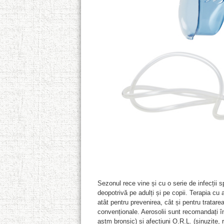
Sezonul rece vine și cu o serie de infecții s
deopotrivă pe adulți și pe copii. Terapia cu 
atât pentru prevenirea, cât și pentru trata
convenționale. Aerosolii sunt recomandați în 
astm bronșic) și afecțiuni O.R.L. (sinuzite, r