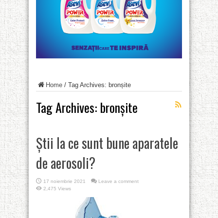
Home
/
Tag Archives: bronșite
Tag Archives:
bronșite
Știi la ce sunt bune aparatele
de aerosoli?
17 noiembrie 2021
Leave a comment
2,475 Views