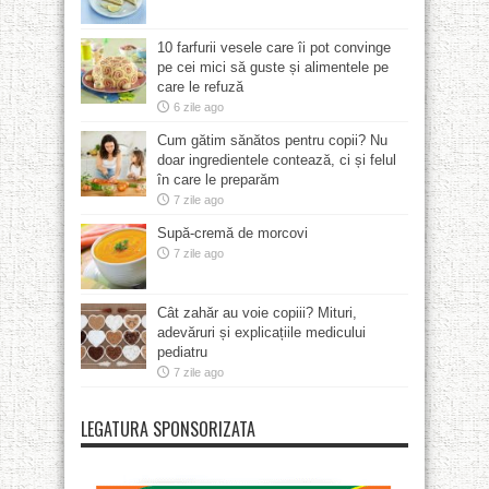
10 farfurii vesele care îi pot convinge
pe cei mici să guste și alimentele pe
care le refuză
6 zile ago
Cum gătim sănătos pentru copii? Nu
doar ingredientele contează, ci și felul
în care le preparăm
7 zile ago
Supă-cremă de morcovi
7 zile ago
Cât zahăr au voie copiii? Mituri,
adevăruri și explicațiile medicului
pediatru
7 zile ago
LEGATURA SPONSORIZATA