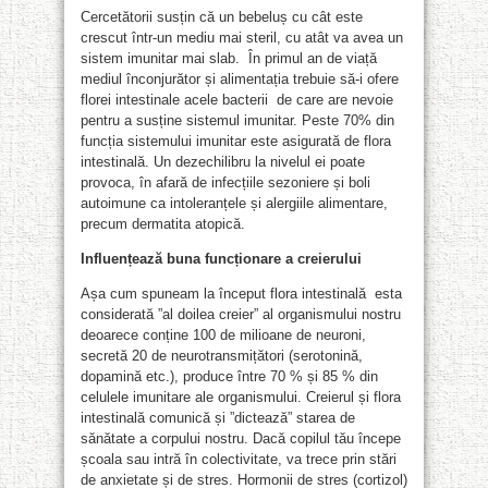
Cercetătorii susțin că un bebeluș cu cât este
crescut într-un mediu mai steril, cu atât va avea un
sistem imunitar mai slab. În primul an de viață
mediul înconjurător și alimentația trebuie să-i ofere
florei intestinale acele bacterii de care are nevoie
pentru a susține sistemul imunitar. Peste 70% din
funcția sistemului imunitar este asigurată de flora
intestinală. Un dezechilibru la nivelul ei poate
provoca, în afară de infecțiile sezoniere și boli
autoimune ca intoleranțele și alergiile alimentare,
precum dermatita atopică.
Influențează buna funcționare a creierului
Așa cum spuneam la început flora intestinală esta
considerată ”al doilea creier” al organismului nostru
deoarece conține 100 de milioane de neuroni,
secretă 20 de neurotransmițători (serotonină,
dopamină etc.), produce între 70 % și 85 % din
celulele imunitare ale organismului. Creierul și flora
intestinală comunică și ”dictează” starea de
sănătate a corpului nostru. Dacă copilul tău începe
școala sau intră în colectivitate, va trece prin stări
de anxietate și de stres. Hormonii de stres (cortizol)