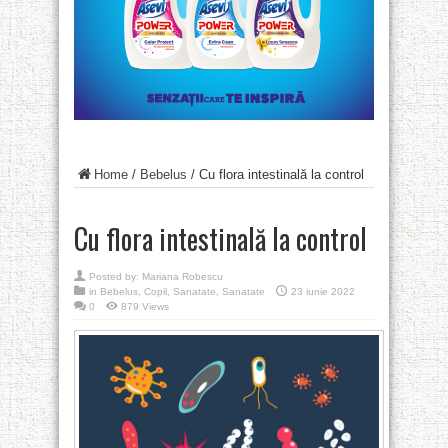
Home
/
Bebelus
/
Cu flora intestinală la control
Cu flora intestinală la control
Posted by:
Mariana Robescu
in
Bebelus
,
Copil
,
Sanatate
,
Sanatate
23 iunie 2022
0
879 Views