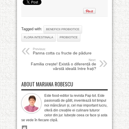
Tagged with:
BENEFICII PROBIOTICE
FLORA INTESTINALA
PROBIOTICE
Previous:
Panna cotta cu fructe de pădure
Next:
Familia crește! Există o diferență de
vârstă ideală între frați?
ABOUT MARIANA ROBESCU
Este food-editor la revista Pap tot. Este
pasionată de gătit, inventează tot timpul
noi mâncăruri și, cel mai important lucru,
oferă din creațiile ei culinare tuturor
celor din jur. Iubește ceea ce face și asta
se vede în fiecare clipă.