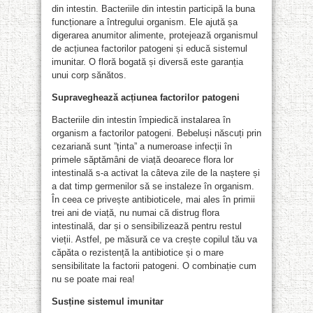
din intestin. Bacteriile din intestin participă la buna
funcționare a întregului organism. Ele ajută șa
digerarea anumitor alimente, protejează organismul
de acțiunea factorilor patogeni și educă sistemul
imunitar. O floră bogată și diversă este garanția
unui corp sănătos.
Supraveghează acțiunea factorilor patogeni
Bacteriile din intestin împiedică instalarea în
organism a factorilor patogeni. Bebeluși născuți prin
cezariană sunt ”ținta” a numeroase infecții în
primele săptămâni de viață deoarece flora lor
intestinală s-a activat la câteva zile de la naștere și
a dat timp germenilor să se instaleze în organism.
În ceea ce privește antibioticele, mai ales în primii
trei ani de viață, nu numai că distrug flora
intestinală, dar și o sensibilizează pentru restul
vieții. Astfel, pe măsură ce va crește copilul tău va
căpăta o rezistență la antibiotice și o mare
sensibilitate la factorii patogeni. O combinație cum
nu se poate mai rea!
Susține sistemul imunitar