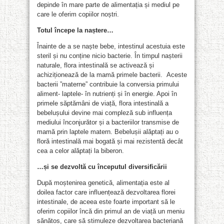
depinde în mare parte de alimentația și mediul pe
care le oferim copiilor noștri.
Totul începe la naștere…
Înainte de a se naște bebe, intestinul acestuia este
steril și nu conține nicio bacterie. În timpul nașterii
naturale, flora intestinală se activează și
achiziționează de la mamă primele bacterii. Aceste
bacterii ”materne” contribuie la conversia primului
aliment- laptele- în nutrienți și în energie. Apoi în
primele săptămâni de viață, flora intestinală a
bebelușului devine mai compleză sub influența
mediului înconjurător și a bacteriilor transmise de
mamă prin laptele matern. Bebelușii alăptați au o
floră intestinală mai bogată și mai rezistentă decât
cea a celor alăptați la biberon.
…și se dezvoltă cu începutul diversificării
După moștenirea genetică, alimentația este al
doilea factor care influențează dezvoltarea florei
intestinale, de aceea este foarte important să le
oferim copiilor încă din primul an de viață un meniu
sănătos, care să stimuleze dezvoltarea bacteriană