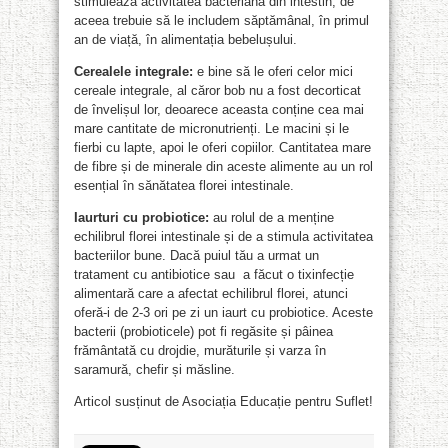
stimulează activitatea bacteriană din intestin, de
aceea trebuie să le includem săptămânal, în primul
an de viață, în alimentația bebelușului.
Cerealele integrale:
e bine să le oferi celor mici
cereale integrale, al căror bob nu a fost decorticat
de învelișul lor, deoarece aceasta conține cea mai
mare cantitate de micronutrienți. Le macini și le
fierbi cu lapte, apoi le oferi copiilor. Cantitatea mare
de fibre și de minerale din aceste alimente au un rol
esențial în sănătatea florei intestinale.
Iaurturi cu probiotice:
au rolul de a menține
echilibrul florei intestinale și de a stimula activitatea
bacteriilor bune. Dacă puiul tău a urmat un
tratament cu antibiotice sau a făcut o tixinfecție
alimentară care a afectat echilibrul florei, atunci
oferă-i de 2-3 ori pe zi un iaurt cu probiotice. Aceste
bacterii (probioticele) pot fi regăsite și pâinea
frământată cu drojdie, murăturile și varza în
saramură, chefir și măsline.
Articol susținut de Asociația Educație pentru Suflet!