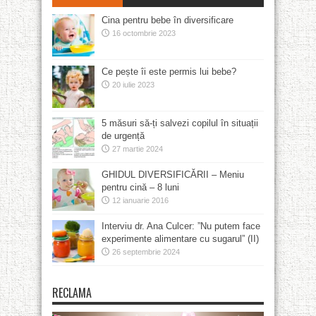
Cina pentru bebe în diversificare
16 octombrie 2023
Ce pește îi este permis lui bebe?
20 iulie 2023
5 măsuri să-ți salvezi copilul în situații
de urgență
27 martie 2024
GHIDUL DIVERSIFICĂRII – Meniu
pentru cină – 8 luni
12 ianuarie 2016
Interviu dr. Ana Culcer: ”Nu putem face
experimente alimentare cu sugarul” (II)
26 septembrie 2024
RECLAMA