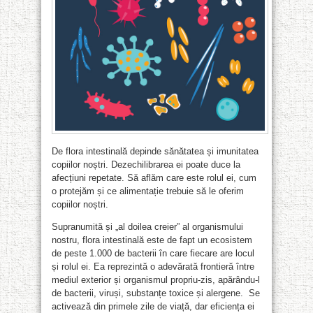
De flora intestinală depinde sănătatea și imunitatea
copiilor noștri. Dezechilibrarea ei poate duce la
afecțiuni repetate. Să aflăm care este rolul ei, cum
o protejăm și ce alimentație trebuie să le oferim
copiilor noștri.
Supranumită și „al doilea creier” al organismului
nostru, flora intestinală este de fapt un ecosistem
de peste 1.000 de bacterii în care fiecare are locul
și rolul ei. Ea reprezintă o adevărată frontieră între
mediul exterior și organismul propriu-zis, apărându-l
de bacterii, viruși, substanțe toxice și alergene. Se
activează din primele zile de viață, dar eficiența ei