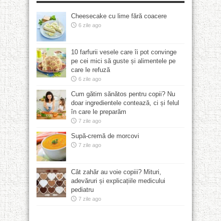
Cheesecake cu lime fără coacere
6 zile ago
10 farfurii vesele care îi pot convinge
pe cei mici să guste și alimentele pe
care le refuză
6 zile ago
Cum gătim sănătos pentru copii? Nu
doar ingredientele contează, ci și felul
în care le preparăm
7 zile ago
Supă-cremă de morcovi
7 zile ago
Cât zahăr au voie copiii? Mituri,
adevăruri și explicațiile medicului
pediatru
7 zile ago