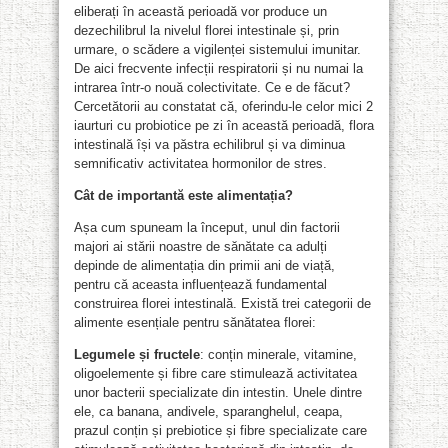
eliberați în această perioadă vor produce un
dezechilibrul la nivelul florei intestinale și, prin
urmare, o scădere a vigilenței sistemului imunitar.
De aici frecvente infecții respiratorii și nu numai la
intrarea într-o nouă colectivitate. Ce e de făcut?
Cercetătorii au constatat că, oferindu-le celor mici 2
iaurturi cu probiotice pe zi în această perioadă, flora
intestinală își va păstra echilibrul și va diminua
semnificativ activitatea hormonilor de stres.
Cât de importantă este alimentația?
Așa cum spuneam la început, unul din factorii
majori ai stării noastre de sănătate ca adulți
depinde de alimentația din primii ani de viață,
pentru că aceasta influențează fundamental
construirea florei intestinală. Există trei categorii de
alimente esențiale pentru sănătatea florei:
Legumele și fructele
: conțin minerale, vitamine,
oligoelemente și fibre care stimulează activitatea
unor bacterii specializate din intestin. Unele dintre
ele, ca banana, andivele, sparanghelul, ceapa,
prazul conțin și prebiotice și fibre specializate care