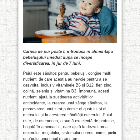
Carnea de pui poate fi introdusă în alimentația
bebelușului imediat după ce începe
diversificarea, în jur de 7 luni.
Puiul este sănătos pentru bebeluși, conține mulți
nutrienți de care aceștia au nevoie pentru a se
dezvolta, inclusiv vitaminele B6 și B12, fier, zinc,
colină, seleniu și vitamina B3. Împreună, acești
nutrienți ajută la susținerea activităților
antioxidante, la crearea unui sânge sănătos, la
promovarea unui simț puternic al gustului și al
mirosului și la creșterea sănătății creierului. Puiul
este, de asemenea, o sursă excelentă de proteine,
bogată în aminoacizi, care ajută la dezvoltarea
creierului, mușchilor, sistemului nervos, inimii, pielii
și părului unui copil în creștere.