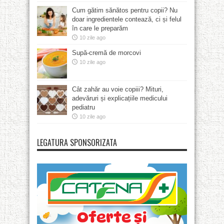
Cum gătim sănătos pentru copii? Nu
doar ingredientele contează, ci și felul
în care le preparăm
10 zile ago
Supă-cremă de morcovi
10 zile ago
Cât zahăr au voie copiii? Mituri,
adevăruri și explicațiile medicului
pediatru
10 zile ago
LEGATURA SPONSORIZATA