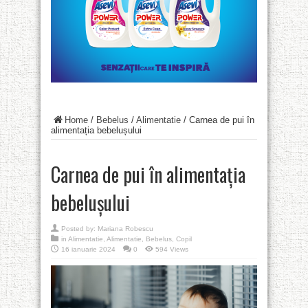
Home
/
Bebelus
/
Alimentatie
/
Carnea de pui în
alimentația bebelușului
Carnea de pui în alimentația
bebelușului
Posted by:
Mariana Robescu
in
Alimentatie
,
Alimentatie
,
Bebelus
,
Copil
16 ianuarie 2024
0
594 Views