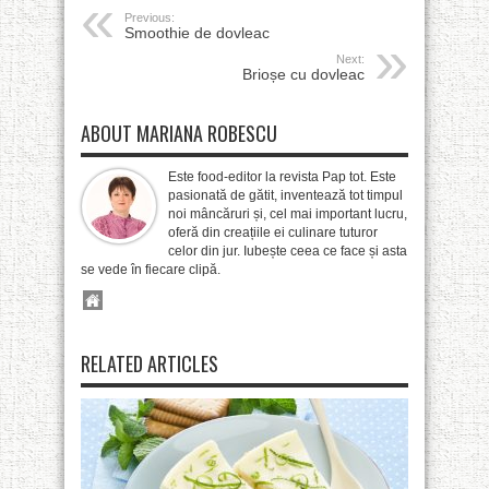
Previous:
Smoothie de dovleac
Next:
Brioșe cu dovleac
ABOUT MARIANA ROBESCU
Este food-editor la revista Pap tot. Este
pasionată de gătit, inventează tot timpul
noi mâncăruri și, cel mai important lucru,
oferă din creațiile ei culinare tuturor
celor din jur. Iubește ceea ce face și asta
se vede în fiecare clipă.
RELATED ARTICLES