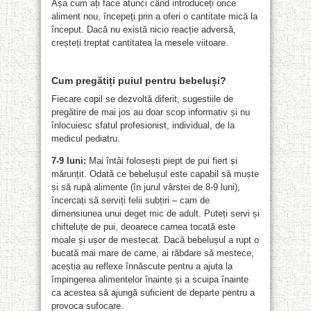
Așa cum ați face atunci când introduceți orice
aliment nou, începeți prin a oferi o cantitate mică la
început. Dacă nu există nicio reacție adversă,
creșteți treptat cantitatea la mesele viitoare.
Cum pregătiți puiul pentru bebeluși?
Fiecare copil se dezvoltă diferit, sugestiile de
pregătire de mai jos au doar scop informativ și nu
înlocuiesc sfatul profesionist, individual, de la
medicul pediatru.
7-9 luni:
Mai întâi folosești piept de pui fiert și
mărunțit. Odată ce bebelușul este capabil să muște
și să rupă alimente (în jurul vârstei de 8-9 luni),
încercați să serviți felii subțiri – cam de
dimensiunea unui deget mic de adult. Puteți servi și
chifteluțe de pui, deoarece carnea tocată este
moale și ușor de mestecat. Dacă bebelușul a rupt o
bucată mai mare de carne, ai răbdare să mestece,
aceștia au reflexe înnăscute pentru a ajuta la
împingerea alimentelor înainte și a scuipa înainte
ca acestea să ajungă suficient de departe pentru a
provoca sufocare.