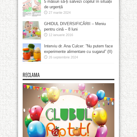
5 măsuri să-ți salvezi copilul în situații
de urgență
27 martie 2024
GHIDUL DIVERSIFICĂRII – Meniu
pentru cină – 8 luni
12 ianuarie 2016
Interviu dr. Ana Culcer: ”Nu putem face
experimente alimentare cu sugarul” (II)
26 septembrie 2024
RECLAMA