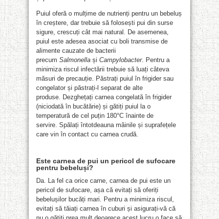
Puiul oferă o mulțime de nutrienți pentru un bebeluș
în creștere, dar trebuie să folosești pui din surse
sigure, crescuți cât mai natural. De asemenea,
puiul este adesea asociat cu boli transmise de
alimente cauzate de bacterii
precum
Salmonella
și
Campylobacter
. Pentru a
minimiza riscul infectării trebuie să luați câteva
măsuri de precauție. Păstrați puiul în frigider sau
congelator și păstrați-l separat de alte
produse. Dezghețați carnea congelată în frigider
(niciodată în bucătărie) și gătiți puiul la o
temperatură de cel puțin 180°C înainte de
servire. Spălați întotdeauna mâinile și suprafețele
care vin în contact cu carnea crudă.
Este
carnea de pui
un pericol de sufocare
pentru bebeluși?
Da. La fel ca orice carne, carnea de pui este un
pericol de sufocare, așa că evitați să oferiți
bebelușilor bucăți mari. Pentru a minimiza riscul,
evitați să tăiați carnea în cuburi și asigurați-vă că
nu o gătiți prea mult deoarece acest lucru o face să