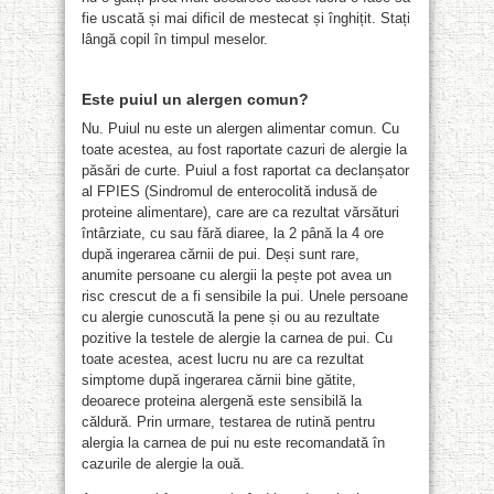
fie uscată și mai dificil de mestecat și înghițit. Stați
lângă copil în timpul meselor.
Este puiul un alergen comun?
Nu. Puiul nu este un alergen alimentar comun. Cu
toate acestea, au fost raportate cazuri de alergie la
păsări de curte. Puiul a fost raportat ca declanșator
al FPIES (Sindromul de enterocolită indusă de
proteine ​​alimentare), care are ca rezultat vărsături
întârziate, cu sau fără diaree, la 2 până la 4 ore
după ingerarea cărnii de pui. Deși sunt rare,
anumite persoane cu alergii la pește pot avea un
risc crescut de a fi sensibile la pui. Unele persoane
cu alergie cunoscută la pene și ou au rezultate
pozitive la testele de alergie la carnea de pui. Cu
toate acestea, acest lucru nu are ca rezultat
simptome după ingerarea cărnii bine gătite,
deoarece proteina alergenă este sensibilă la
căldură. Prin urmare, testarea de rutină pentru
alergia la carnea de pui nu este recomandată în
cazurile de alergie la ouă.