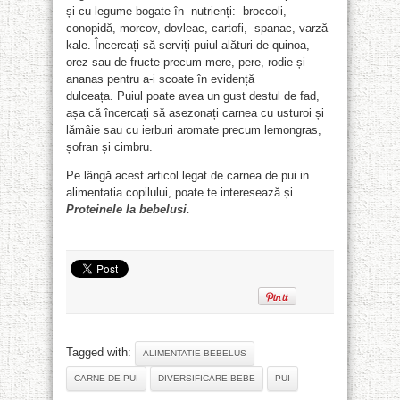
și cu legume bogate în nutrienți: broccoli,
conopidă, morcov, dovleac, cartofi, spanac, varză
kale. Încercați să serviți puiul alături de quinoa,
orez sau de fructe precum mere, pere, rodie și
ananas pentru a-i scoate în evidență
dulceața. Puiul poate avea un gust destul de fad,
așa că încercați să asezonați carnea cu usturoi și
lămâie sau cu ierburi aromate precum lemongras,
șofran și cimbru.
Pe lângă acest articol legat de carnea de pui in
alimentatia copilului, poate te interesează și
Proteinele la bebelusi.
Tagged with:
ALIMENTATIE BEBELUS
CARNE DE PUI
DIVERSIFICARE BEBE
PUI