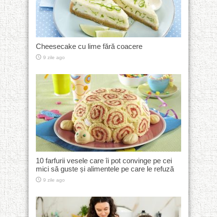
Cheesecake cu lime fără coacere
9 zile ago
10 farfurii vesele care îi pot convinge pe cei
mici să guste și alimentele pe care le refuză
9 zile ago