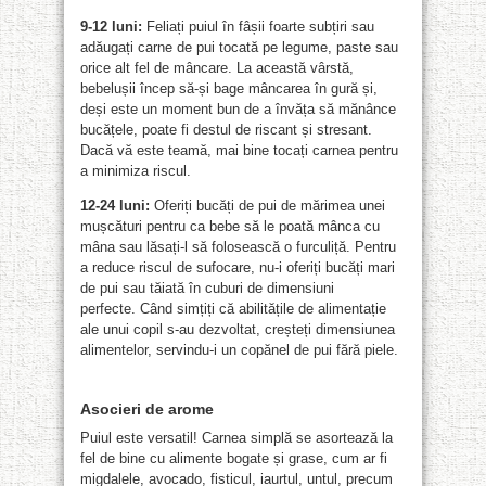
9-12 luni:
Feliați puiul în fâșii foarte subțiri sau
adăugați carne de pui tocată pe legume, paste sau
orice alt fel de mâncare. La această vârstă,
bebelușii încep să-și bage mâncarea în gură și,
deși este un moment bun de a învăța să mănânce
bucățele, poate fi destul de riscant și stresant.
Dacă vă este teamă, mai bine tocați carnea pentru
a minimiza riscul.
12-
24 luni:
Oferiți bucăți de pui de mărimea unei
mușcături pentru ca bebe să le poată mânca cu
mâna sau lăsați-l să folosească o furculiță. Pentru
a reduce riscul de sufocare, nu-i oferiți bucăți mari
de pui sau tăiată în cuburi de dimensiuni
perfecte. Când simțiți că abilitățile de alimentație
ale unui copil s-au dezvoltat, creșteți dimensiunea
alimentelor, servindu-i un copănel de pui fără piele.
Asocieri de arome
Puiul este versatil! Carnea simplă se asortează la
fel de bine cu alimente bogate și grase, cum ar fi
migdalele, avocado, fisticul, iaurtul, untul, precum