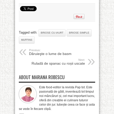
Tagged with:
BRIOSE CU IAURT
BRIOSE SIMPLE
MUFFINS
Previous:
Dăruieşte o lume de basm
Next:
Ruladă de spanac cu roșii uscate
ABOUT MARIANA ROBESCU
Este food-editor la revista Pap tot. Este
pasionată de gătit, inventează tot timpul
noi mâncăruri și, cel mai important lucru,
oferă din creațiile ei culinare tuturor
celor din jur. Iubește ceea ce face și asta
se vede în fiecare clipă.