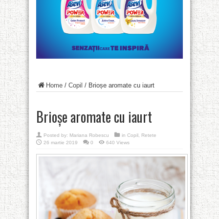
Home
/
Copil
/
Brioșe aromate cu iaurt
Brioșe aromate cu iaurt
Posted by:
Mariana Robescu
in
Copil
,
Retete
26 martie 2019
0
640 Views