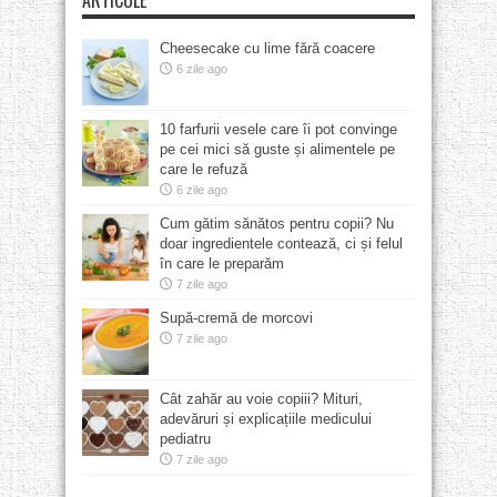
ARTICOLE
Cheesecake cu lime fără coacere
6 zile ago
10 farfurii vesele care îi pot convinge
pe cei mici să guste și alimentele pe
care le refuză
6 zile ago
Cum gătim sănătos pentru copii? Nu
doar ingredientele contează, ci și felul
în care le preparăm
7 zile ago
Supă-cremă de morcovi
7 zile ago
Cât zahăr au voie copiii? Mituri,
adevăruri și explicațiile medicului
pediatru
7 zile ago