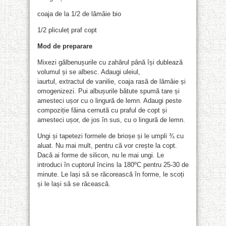
coaja de la 1/2 de lămâie bio
1/2 pliculeț praf copt
Mod de preparare
Mixezi gălbenușurile cu zahărul până își dublează
volumul și se albesc. Adaugi uleiul,
iaurtul, extractul de vanilie, coaja rasă de lămâie și
omogenizezi. Pui albușurile bătute spumă tare și
amesteci ușor cu o lingură de lemn. Adaugi peste
compoziție făina cernută cu praful de copt și
amesteci ușor, de jos în sus, cu o lingură de lemn.
Ungi și tapetezi formele de brioșe și le umpli ¾ cu
aluat. Nu mai mult, pentru că vor crește la copt.
Dacă ai forme de silicon, nu le mai ungi. Le
introduci în cuptorul încins la 180ºC pentru 25-30 de
minute. Le lași să se răcorească în forme, le scoți
și le lași să se răcească.