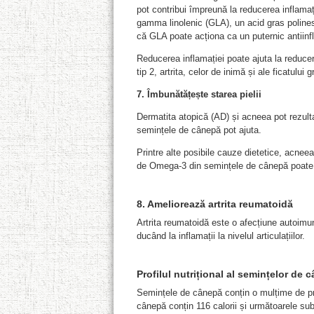
pot contribui împreună la reducerea inflama
gamma linolenic (GLA), un acid gras polinesa
că GLA poate acționa ca un puternic antiinf
Reducerea inflamației poate ajuta la reduce
tip 2, artrita, celor de inimă și ale ficatului
7
.
Îmbunătățește starea pielii
Dermatita atopică (AD) și acneea pot rezulta
semințele de cânepă pot ajuta.
Printre alte posibile cauze dietetice, acneea
de Omega-3 din semințele de cânepă poate a
8
. Ameliorează artrita reumatoidă
Artrita reumatoidă este o afecțiune autoimun
ducând la inflamații la nivelul articulațiilor.
Profilul nutrițional al semințelor de 
Semințele de cânepă conțin o mulțime de prot
cânepă conțin 116 calorii și următoarele sub