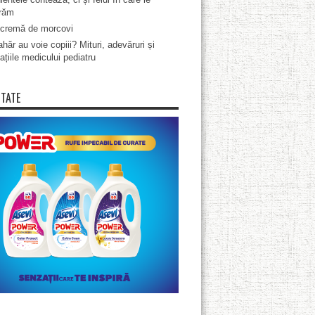
răm
cremă de morcovi
hăr au voie copiii? Mituri, adevăruri și
ațiile medicului pediatru
ITATE