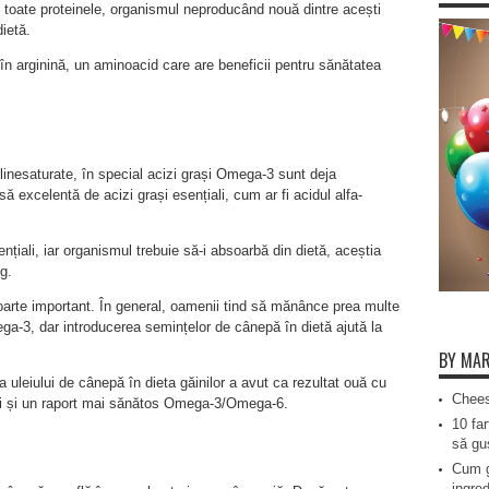
 toate proteinele, organismul neproducând nouă dintre acești
ietă.
 arginină, un aminoacid care are beneficii pentru sănătatea
olinesaturate, în special acizi grași Omega-3 sunt deja
excelentă de acizi grași esențiali, cum ar fi acidul alfa-
țiali, iar organismul trebuie să-i absoarbă din dietă, aceștia
g.
arte important. În general, oamenii tind să mănânce prea multe
a-3, dar introducerea semințelor de cânepă în dietă ajută la
BY MAR
a uleiului de cânepă în dieta găinilor a avut ca rezultat ouă cu
Chees
ri și un raport mai sănătos Omega-3/Omega-6.
10 far
să gus
Cum g
ingred