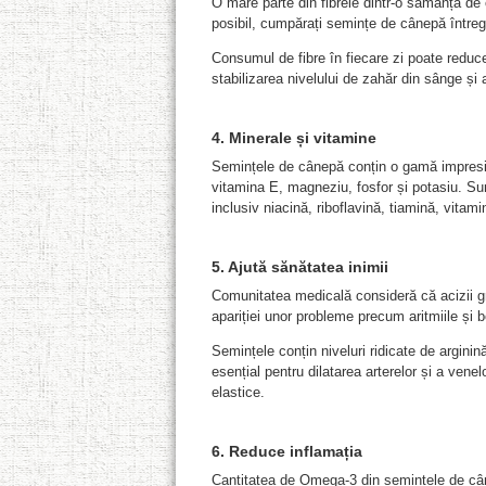
O mare parte din fibrele dintr-o sămânță de 
posibil, cumpărați semințe de cânepă întregi
Consumul de fibre în fiecare zi poate reduce 
stabilizarea nivelului de zahăr din sânge și a
4. Minerale și vitamine
Semințele de cânepă conțin o gamă impresio
vitamina E, magneziu, fosfor și potasiu. Su
inclusiv niacină, riboflavină, tiamină, vitamin
5
.
Ajută
sănătatea inimii
Comunitatea medicală consideră că acizii g
apariției unor probleme precum aritmiile și b
Semințele conțin niveluri ridicate de arginin
esențial pentru dilatarea arterelor și a vene
elastice.
6
. Reduce
inflamația
Cantitatea de Omega-3 din semințele de câ