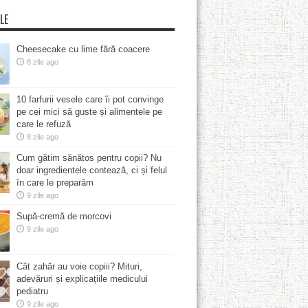
LE
Cheesecake cu lime fără coacere
8 zile ago
10 farfurii vesele care îi pot convinge
pe cei mici să guste și alimentele pe
care le refuză
8 zile ago
Cum gătim sănătos pentru copii? Nu
doar ingredientele contează, ci și felul
în care le preparăm
9 zile ago
Supă-cremă de morcovi
9 zile ago
Cât zahăr au voie copiii? Mituri,
adevăruri și explicațiile medicului
pediatru
9 zile ago