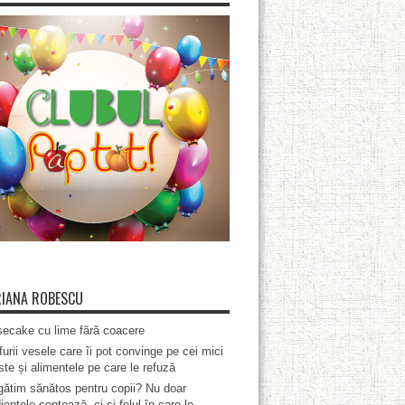
IANA ROBESCU
ecake cu lime fără coacere
furii vesele care îi pot convinge pe cei mici
te și alimentele pe care le refuză
ătim sănătos pentru copii? Nu doar
ientele contează, ci și felul în care le