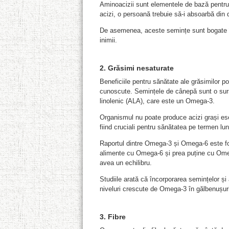
Aminoacizii sunt elementele de bază pentru
acizi, o persoană trebuie să-i absoarbă din d
De asemenea, aceste semințe sunt bogate în
inimii.
2. Grăsimi nesaturate
Beneficiile pentru sănătate ale grăsimilor p
cunoscute. Semințele de cânepă sunt o sursă 
linolenic (ALA), care este un Omega-3.
Organismul nu poate produce acizi grași esen
fiind cruciali pentru sănătatea pe termen lun
Raportul dintre Omega-3 și Omega-6 este fo
alimente cu Omega-6 și prea puține cu Omeg
avea un echilibru.
Studiile arată că încorporarea semințelor și 
niveluri crescute de Omega-3 în gălbenușu
3. Fibr
e