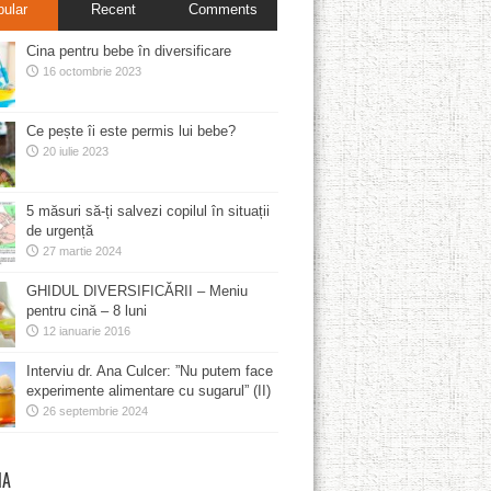
pular
Recent
Comments
Cina pentru bebe în diversificare
16 octombrie 2023
Ce pește îi este permis lui bebe?
20 iulie 2023
5 măsuri să-ți salvezi copilul în situații
de urgență
27 martie 2024
GHIDUL DIVERSIFICĂRII – Meniu
pentru cină – 8 luni
12 ianuarie 2016
Interviu dr. Ana Culcer: ”Nu putem face
experimente alimentare cu sugarul” (II)
26 septembrie 2024
MA