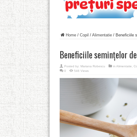
Home
/
Copil
/
Alimentatie
/
Beneficiile 
Beneficiile semințelor d
Posted by:
Mariana Robescu
in
Alimentatie
,
Co
0
546 Views