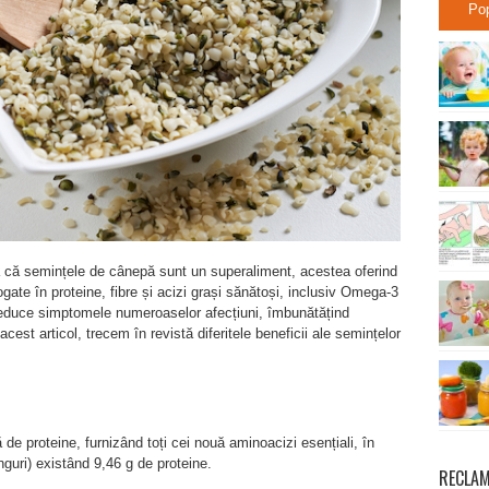
Po
ă că semințele de cânepă sunt un superaliment, acestea oferind
gate în proteine, fibre și acizi grași sănătoși, inclusiv Omega-3
reduce simptomele numeroaselor afecțiuni, îmbunătățind
În acest articol, trecem în revistă diferitele beneficii ale semințelor
e proteine, furnizând toți cei nouă aminoacizi esențiali, în
nguri) existând 9,46 g de proteine.
RECLA