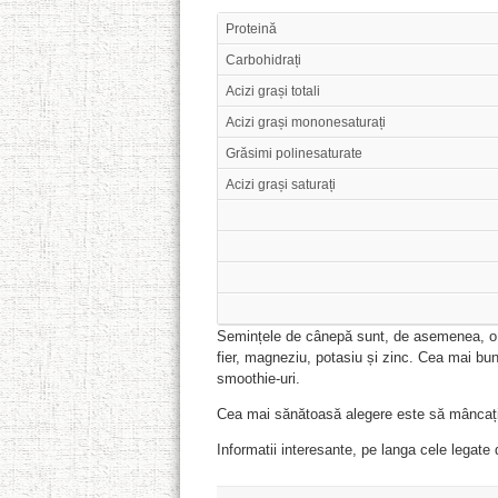
Proteină
Carbohidrați
Acizi grași totali
Acizi grași mononesaturați
Grăsimi polinesaturate
Acizi grași saturați
Semințele de cânepă sunt, de asemenea, o s
fier, magneziu, potasiu și zinc. Cea mai b
smoothie-uri.
Cea mai sănătoasă alegere este să mâncați o
Informatii interesante, pe langa cele legat