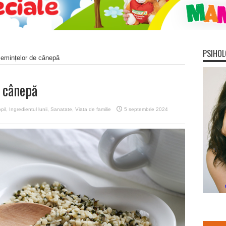
PSIHOL
semințelor de cânepă
e cânepă
pil
,
Ingredientul lunii
,
Sanatate
,
Viata de familie
5 septembrie 2024