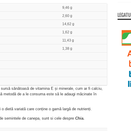
9,46 g
LEGATU
2,60 g
14,62 g
1,62 g
11,43 g
1,38 g
ursă sănătoasă de vitamina E și minerale, cum ar fi calciu,
ună metodă de a le consuma este să le adaugi măcinate în
 dietă variată care conține o gamă largă de nutrienți.
e de semintele de canepa, sunt si cele despre
Chia.