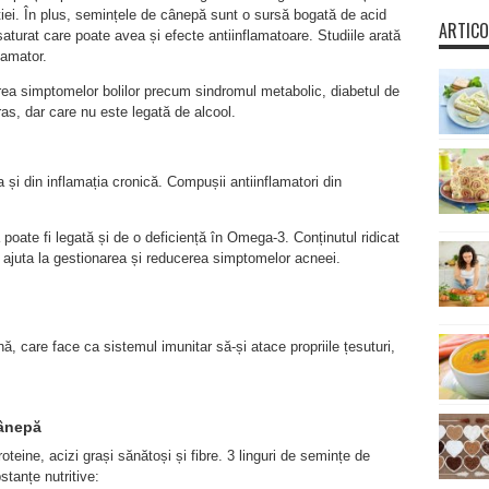
ției. În plus, semințele de cânepă sunt o sursă bogată de acid
ARTICO
turat care poate avea și efecte antiinflamatoare. Studiile arată
lamator.
rea simptomelor bolilor precum sindromul metabolic, diabetul de
 gras, dar care nu este legată de alcool.
 și din inflamația cronică. Compușii antiinflamatori din
 poate fi legată și de o deficiență în Omega-3. Conținutul ridicat
juta la gestionarea și reducerea simptomelor acneei.
ă, care face ca sistemul imunitar să-și atace propriile țesuturi,
cânepă
eine, acizi grași sănătoși și fibre. 3 linguri de semințe de
stanțe nutritive: