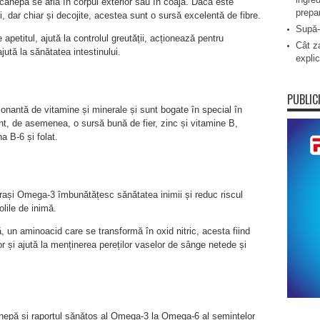
cânepă se află în corpul exterior sau în coajă. Dacă este
prepa
, dar chiar și decojite, acestea sunt o sursă excelentă de fibre.
Supă-
apetitul, ajută la controlul greutății, acționează pentru
Cât za
jută la sănătatea intestinului.
explic
PUBLIC
nantă de vitamine și minerale și sunt bogate în special în
nt, de asemenea, o sursă bună de fier, zinc și vitamine B,
a B-6 și folat.
rași Omega-3 îmbunătățesc sănătatea inimii și reduc riscul
olile de inimă.
ă, un aminoacid care se transformă în oxid nitric, acesta fiind
lor și ajută la menținerea pereților vaselor de sânge netede și
nepă și raportul sănătos al Omega-3 la Omega-6 al semințelor