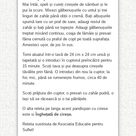
Mai întâi, speli și cureți cireșele de sâmburi și le
pui la scurs. Mixezi gălbenușurile cu untul și trei
linguri de zahăr până obții o cremă. Bați albușurile
spumă tare cu un praf de sare, adaugi restul de
zahăr și bați până se topește. Adaugi gălbenușurile
treptat mixând continuu, coaja de lămâie și presari
făina cernută cu praful de copt pe toată suprafața.
Amesteci ușor, de jos în sus.
Torni aluatul într-o tavă de 24 cm x 24 cm unsă și
tapetată și o introduci în cuptorul preîncălzit pentru
15 minute. Scoți tava și pui deasupra cireșele
tăvălite prin făină. O introduci din nou la cuptor, la
foc mic, până se rumenește frumos, circa 40 de
minute.
Scoți prăjtura din cuptor, o presari cu zahăr pudră, o
lași să se răcească și o tai pătrățele.
O alta reteta pe langa acest pandispan cu cirese
este si
Înghețată de cireșe
.
Reteta sustinuta de Asociatia Educatie pentru
Suflet!