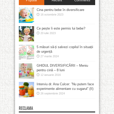
Popular
Recent
Comments
Cina pentru bebe în diversificare
16 octombrie 2023
Ce pește îi este permis lui bebe?
20 iulie 2023
5 măsuri să-ți salvezi copilul în situații
de urgență
27 martie 2024
GHIDUL DIVERSIFICĂRII – Meniu
pentru cină – 8 luni
12 ianuarie 2016
Interviu dr. Ana Culcer: ”Nu putem face
experimente alimentare cu sugarul” (II)
26 septembrie 2024
RECLAMA