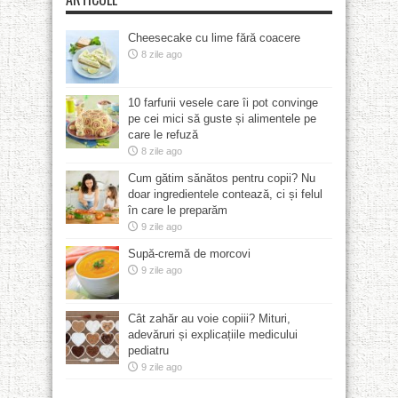
Cheesecake cu lime fără coacere
8 zile ago
10 farfurii vesele care îi pot convinge
pe cei mici să guste și alimentele pe
care le refuză
8 zile ago
Cum gătim sănătos pentru copii? Nu
doar ingredientele contează, ci și felul
în care le preparăm
9 zile ago
Supă-cremă de morcovi
9 zile ago
Cât zahăr au voie copiii? Mituri,
adevăruri și explicațiile medicului
pediatru
9 zile ago