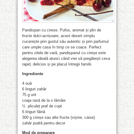
Pandispan cu cirese. Pufos, aromat și plin de
fructe dulci-acrișoare, acest desert simplu
cucerește prin gustul său autentic și prin parfumul
care umple casa în timp ce se coace. Perfect
pentru zilele de vară, pandișpanul cu cireșe este
alegerea ideală atunci când vrei să pregătești ceva
rapid, delicios și pe placul întregii familii.
Ingrediente
4 ouă
6 linguri zahăr
75 g unt
coaja rasă de la o lămâie
½ pliculeț praf de copt
6 linguri făină
300 g cireșe sau alte fructe (vișine, caise)
zahăr pudră pentru decor
Mod de preparare