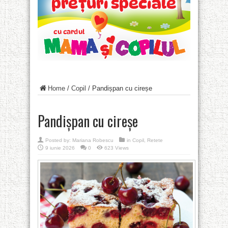
Home
/
Copil
/
Pandișpan cu cireșe
Pandișpan cu cireșe
Posted by:
Mariana Robescu
in
Copil
,
Retete
9 iunie 2026
0
623 Views