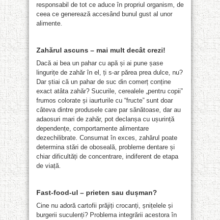
responsabil de tot ce aduce în propriul organism, de
ceea ce generează accesând bunul gust al unor
alimente.
Zahărul ascuns – mai mult decât crezi!
Dacă ai bea un pahar cu apă și ai pune șase
lingurițe de zahăr în el, ți s-ar părea prea dulce, nu?
Dar știai că un pahar de suc din comerț conține
exact atâta zahăr? Sucurile, cerealele „pentru copii”
frumos colorate și iaurturile cu “fructe” sunt doar
câteva dintre produsele care par sănătoase, dar au
adaosuri mari de zahăr, pot declanșa cu ușurință
dependențe, comportamente alimentare
dezechilibrate. Consumat în exces, zahărul poate
determina stări de oboseală, probleme dentare și
chiar dificultăți de concentrare, indiferent de etapa
de viață.
Fast-food-ul – prieten sau dușman?
Cine nu adoră cartofii prăjiți crocanți, șnițelele și
burgerii suculenți? Problema integrării acestora în