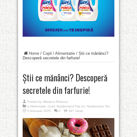
Home
/
Copil
/
Alimentatie
/
Știi ce mănânci?
Descoperă secretele din farfurie!
Știi ce mănânci? Descoperă
secretele din farfurie!
Posted by:
Mariana Robescu
in
Alimentatie
,
Copil
,
Nutriționistul Pap tot
,
Nutritionistul Tau
5 februarie 2025
0
397 Views