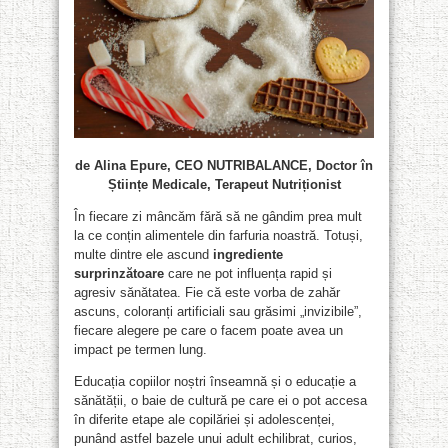
de Alina Epure, CEO NUTRIBALANCE, Doctor în
Științe Medicale, Terapeut Nutriționist
În fiecare zi mâncăm fără să ne gândim prea mult
la ce conțin alimentele din farfuria noastră. Totuși,
multe dintre ele ascund
ingrediente
surprinzătoare
care ne pot influența rapid și
agresiv sănătatea. Fie că este vorba de zahăr
ascuns, coloranți artificiali sau grăsimi „invizibile”,
fiecare alegere pe care o facem poate avea un
impact pe termen lung.
Educația copiilor noștri înseamnă și o educație a
sănătății, o baie de cultură pe care ei o pot accesa
în diferite etape ale copilăriei și adolescenței,
punând astfel bazele unui adult echilibrat, curios,