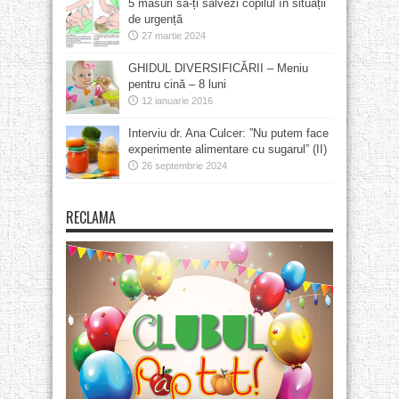
5 măsuri să-ți salvezi copilul în situații
de urgență
27 martie 2024
GHIDUL DIVERSIFICĂRII – Meniu
pentru cină – 8 luni
12 ianuarie 2016
Interviu dr. Ana Culcer: ”Nu putem face
experimente alimentare cu sugarul” (II)
26 septembrie 2024
RECLAMA