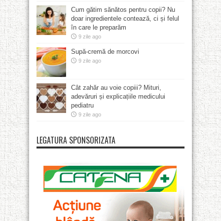
Cum gătim sănătos pentru copii? Nu
doar ingredientele contează, ci și felul
în care le preparăm
9 zile ago
Supă-cremă de morcovi
9 zile ago
Cât zahăr au voie copiii? Mituri,
adevăruri și explicațiile medicului
pediatru
9 zile ago
LEGATURA SPONSORIZATA