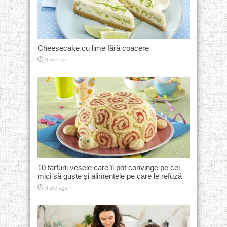
Cheesecake cu lime fără coacere
8 zile ago
10 farfurii vesele care îi pot convinge pe cei
mici să guste și alimentele pe care le refuză
8 zile ago