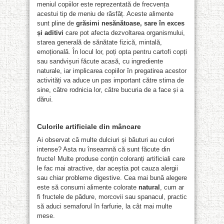
meniul copiilor este reprezentată de frecvența
acestui tip de meniu de răsfăț. Aceste alimente
sunt pline de
grăsimi nesănătoase, sare în exces
și aditivi
care pot afecta dezvoltarea organismului,
starea generală de sănătate fizică, mintală,
emoțională. În locul lor, poți opta pentru cartofi copți
sau sandvișuri făcute acasă, cu ingrediente
naturale, iar implicarea copiilor în pregatirea acestor
activități va aduce un pas important către stima de
sine, către rodnicia lor, către bucuria de a face și a
dărui.
Culorile artificiale din mâncare
Ai observat că multe dulciuri și băuturi au culori
intense? Asta nu înseamnă că sunt făcute din
fructe! Multe produse conțin coloranți artificiali care
le fac mai atractive, dar aceștia pot cauza alergii
sau chiar probleme digestive. Cea mai bună alegere
este să consumi alimente colorate
natural
, cum ar
fi fructele de pădure, morcovii sau spanacul, practic
să aduci semaforul în farfurie, la cât mai multe
mese.