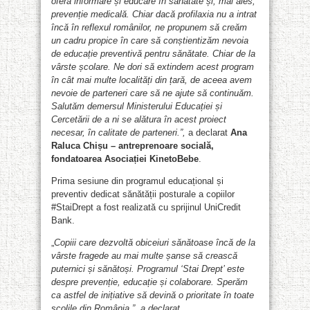
oferă informare și educare în sănătate și, mai ales,
prevenție medicală. Chiar dacă profilaxia nu a intrat
încă în reflexul românilor, ne propunem să creăm
un cadru propice în care să conștientizăm nevoia
de educație preventivă pentru sănătate. Chiar de la
vârste școlare. Ne dori să extindem acest program
în cât mai multe localități din țară, de aceea avem
nevoie de parteneri care să ne ajute să continuăm.
Salutăm demersul Ministerului Educației și
Cercetării de a ni se alătura în acest proiect
necesar, în calitate de parteneri.”,
a declarat
Ana
Raluca Chișu – antreprenoare socială,
fondatoarea Asociației KinetoBebe
.
Prima sesiune din programul educațional și
preventiv dedicat sănătății posturale a copiilor
#StaiDrept a fost realizată cu sprijinul UniCredit
Bank.
„
Copiii care dezvoltă obiceiuri sănătoase încă de la
vârste fragede au mai multe șanse să crească
puternici și sănătoși. Programul ‘Stai Drept’ este
despre prevenție, educație și colaborare. Sperăm
ca astfel de inițiative să devină o prioritate în toate
școlile din România.”, a declarat