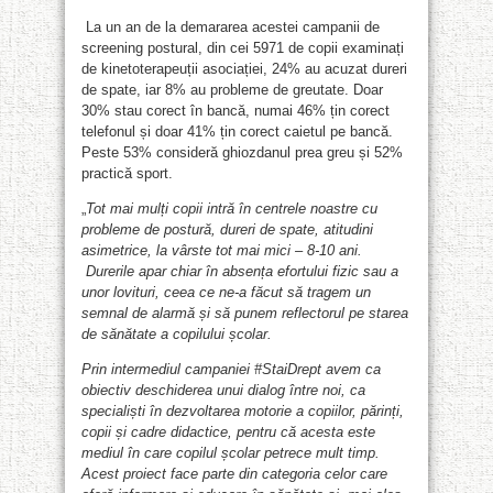
La un an de la demararea acestei campanii de
screening postural, din cei 5971 de copii examinați
de kinetoterapeuții asociației, 24% au acuzat dureri
de spate, iar 8% au probleme de greutate. Doar
30% stau corect în bancă, numai 46% țin corect
telefonul și doar 41% țin corect caietul pe bancă.
Peste 53% consideră ghiozdanul prea greu și 52%
practică sport.
„
Tot mai mulți copii intră în centrele noastre cu
probleme de postură, dureri de spate, atitudini
asimetrice, la vârste tot mai mici – 8-10 ani.
Durerile apar chiar în absența efortului fizic sau a
unor lovituri, ceea ce ne-a făcut să tragem un
semnal de alarmă și să punem reflectorul pe starea
de sănătate a copilului școlar.
Prin intermediul campaniei #StaiDrept avem ca
obiectiv deschiderea unui dialog între noi, ca
specialiști în dezvoltarea motorie a copiilor, părinți,
copii și cadre didactice, pentru că acesta este
mediul în care copilul școlar petrece mult timp.
Acest proiect face parte din categoria celor care