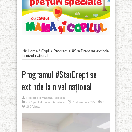
Home
/
Copil
/
Programul #StaiDrept se extinde
la nivel național
Programul #StaiDrept se
extinde la nivel național
Posted by:
Mariana Robescu
in
Copil
,
Educatie
,
Sanatate
7 februarie 2025
0
269 Views