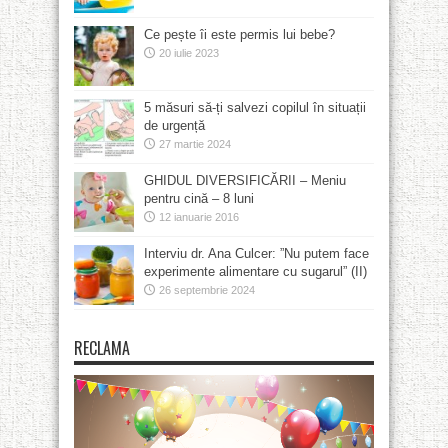
Ce pește îi este permis lui bebe?
20 iulie 2023
5 măsuri să-ți salvezi copilul în situații
de urgență
27 martie 2024
GHIDUL DIVERSIFICĂRII – Meniu
pentru cină – 8 luni
12 ianuarie 2016
Interviu dr. Ana Culcer: ”Nu putem face
experimente alimentare cu sugarul” (II)
26 septembrie 2024
RECLAMA