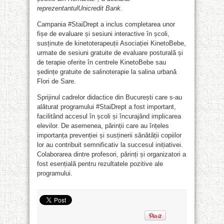
reprezentantulUnicredit Bank.
Campania #StaiDrept a inclus completarea unor
fișe de evaluare și sesiuni interactive în școli,
susținute de kinetoterapeuții Asociației KinetoBebe,
urmate de sesiuni gratuite de evaluare posturală și
de terapie oferite în centrele KinetoBebe sau
ședințe gratuite de salinoterapie la salina urbană
Flori de Sare.
Sprijinul cadrelor didactice din București care s-au
alăturat programului #StaiDrept a fost important,
facilitând accesul în școli și încurajând implicarea
elevilor. De asemenea, părinții care au înțeles
importanța prevenției și susținerii sănătății copiilor
lor au contribuit semnificativ la succesul inițiativei.
Colaborarea dintre profesori, părinți și organizatori a
fost esențială pentru rezultatele pozitive ale
programului.