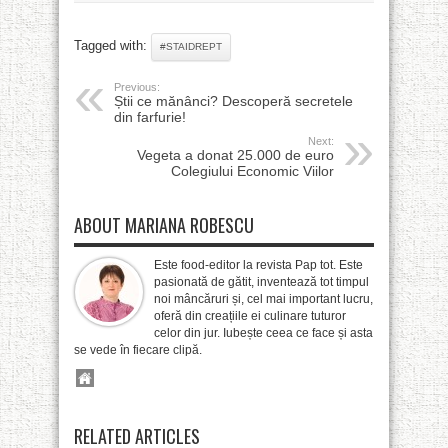
Tagged with:
#STAIDREPT
Previous:
Știi ce mănânci? Descoperă secretele
din farfurie!
Next:
Vegeta a donat 25.000 de euro
Colegiului Economic Viilor
ABOUT MARIANA ROBESCU
Este food-editor la revista Pap tot. Este
pasionată de gătit, inventează tot timpul
noi mâncăruri și, cel mai important lucru,
oferă din creațiile ei culinare tuturor
celor din jur. Iubește ceea ce face și asta
se vede în fiecare clipă.
RELATED ARTICLES