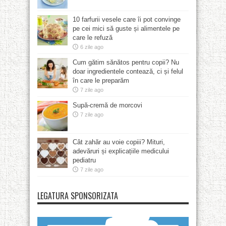
10 farfurii vesele care îi pot convinge
pe cei mici să guste și alimentele pe
care le refuză
6 zile ago
Cum gătim sănătos pentru copii? Nu
doar ingredientele contează, ci și felul
în care le preparăm
7 zile ago
Supă-cremă de morcovi
7 zile ago
Cât zahăr au voie copiii? Mituri,
adevăruri și explicațiile medicului
pediatru
7 zile ago
LEGATURA SPONSORIZATA