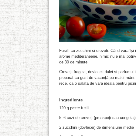
Fusilli cu zucchini si creveti. Când vara își 
arome mediteraneene, nimic nu e mai potrivi
de 30 de minute.
Creveții fragezi, dovleceii dulci și parfumul
preparat cu gust de vacanță pe malul mării. 
rece, ca o salată de vară ideală pentru picni
Ingrediente
120 g paste fusili
5–6 cozi de creveți (proaspeți sau congelați,
2 zucchini (dovlecei) de dimensiune medie