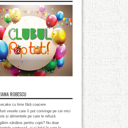
IANA ROBESCU
ecake cu lime fără coacere
furii vesele care îi pot convinge pe cei mici
te și alimentele pe care le refuză
ătim sănătos pentru copii? Nu doar
ientele contează, ci și felul în care le