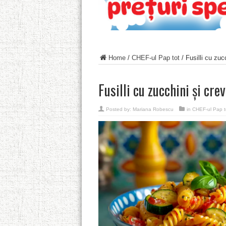
Home
/
CHEF-ul Pap tot
/
Fusilli cu zucc
Fusilli cu zucchini și crev
Posted by:
Mariana Robescu
in
CHEF-ul Pap t