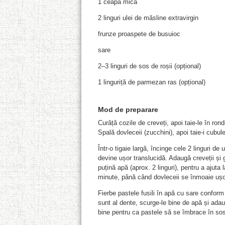
1 ceapă mică
2 linguri ulei de măsline extravirgin
frunze proaspete de busuioc
sare
2–3 linguri de sos de roșii (opțional)
1 linguriță de parmezan ras (opțional)
Mod de preparar
e
Curăță cozile de creveți, apoi taie-le în ron
Spală dovleceii (zucchini), apoi taie-i cubuleț
Într-o tigaie largă, încinge cele 2 linguri d
devine ușor translucidă. Adaugă creveții și 
puțină apă (aprox. 2 linguri), pentru a ajuta
minute, până când dovleceii se înmoaie ușo
Fierbe pastele fusili în apă cu sare conform
sunt al dente, scurge-le bine de apă și adau
bine pentru ca pastele să se îmbrace în sos