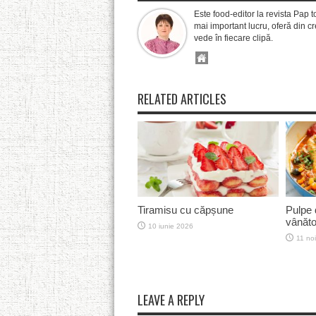
Este food-editor la revista Pap t
mai important lucru, oferă din cre
vede în fiecare clipă.
RELATED ARTICLES
Tiramisu cu căpșune
Pulpe 
vânăt
10 iunie 2026
11 no
LEAVE A REPLY