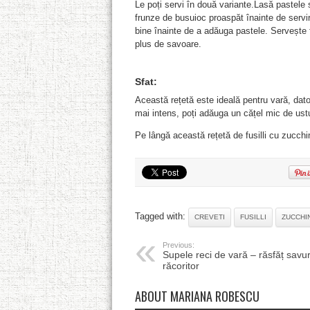
Le poți servi în două variante.Lasă pastele
frunze de busuioc proaspăt înainte de servir
bine înainte de a adăuga pastele. Servește f
plus de savoare.
Sfat:
Această rețetă este ideală pentru vară, dato
mai intens, poți adăuga un cățel mic de ust
Pe lângă această rețetă de fusilli cu zucchin
Tagged with:
CREVETI
FUSILLI
ZUCCHIN
Previous:
Supele reci de vară – răsfăț savur
răcoritor
ABOUT MARIANA ROBESCU