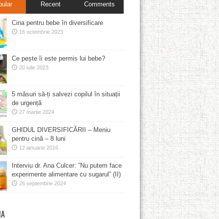
pular
Recent
Comments
Cina pentru bebe în diversificare
16 octombrie 2023
Ce pește îi este permis lui bebe?
20 iulie 2023
5 măsuri să-ți salvezi copilul în situații
de urgență
27 martie 2024
GHIDUL DIVERSIFICĂRII – Meniu
pentru cină – 8 luni
12 ianuarie 2016
Interviu dr. Ana Culcer: ”Nu putem face
experimente alimentare cu sugarul” (II)
26 septembrie 2024
MA