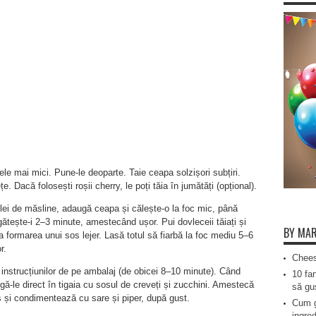
dele mai mici. Pune-le deoparte. Taie ceapa solzișori subțiri.
e. Dacă folosești roșii cherry, le poți tăia în jumătăți (opțional).
e ulei de măsline, adaugă ceapa și călește-o la foc mic, până
gătește-i 2–3 minute, amestecând ușor. Pui dovleceii tăiați și
BY MAR
 la formarea unui sos lejer. Lasă totul să fiarbă la foc mediu 5–6
r.
Chees
 instrucțiunilor de pe ambalaj (de obicei 8–10 minute). Când
10 far
gă-le direct în tigaia cu sosul de creveți și zucchini. Amestecă
să gus
 și condimentează cu sare și piper, după gust.
Cum g
ingred