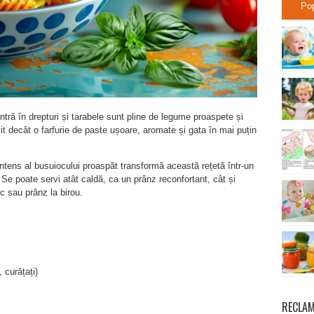
Po
intră în drepturi și tarabele sunt pline de legume proaspete și
t decât o farfurie de paste ușoare, aromate și gata în mai puțin
 intens al busuiocului proaspăt transformă această rețetă într-un
Se poate servi atât caldă, ca un prânz reconfortant, cât și
c sau prânz la birou.
 curățați)
RECLA