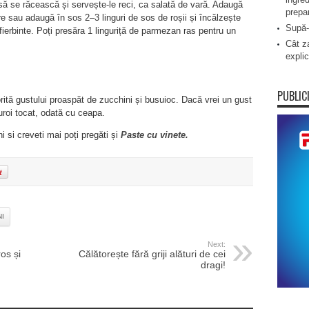
 să se răcească și servește-le reci, ca salată de vară. Adaugă
prepa
e sau adaugă în sos 2–3 linguri de sos de roșii și încălzește
Supă-
ierbinte. Poți presăra 1 linguriță de parmezan ras pentru un
Cât za
explic
PUBLIC
rită gustului proaspăt de zucchini și busuioc. Dacă vrei un gust
uroi tocat, odată cu ceapa.
i si creveti mai poți pregăti și
Paste cu vinete.
I
Next:
os și
Călătorește fără griji alături de cei
dragi!