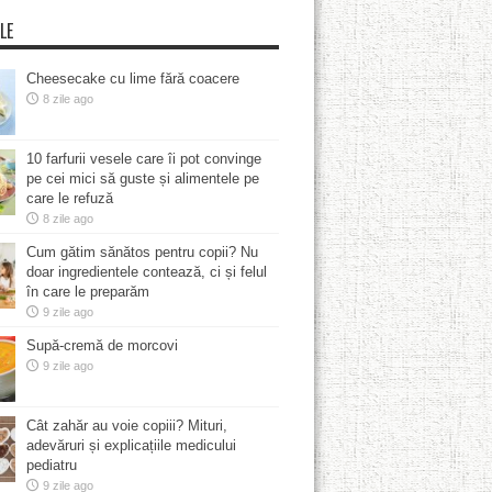
LE
Cheesecake cu lime fără coacere
8 zile ago
10 farfurii vesele care îi pot convinge
pe cei mici să guste și alimentele pe
care le refuză
8 zile ago
Cum gătim sănătos pentru copii? Nu
doar ingredientele contează, ci și felul
în care le preparăm
9 zile ago
Supă-cremă de morcovi
9 zile ago
Cât zahăr au voie copiii? Mituri,
adevăruri și explicațiile medicului
pediatru
9 zile ago