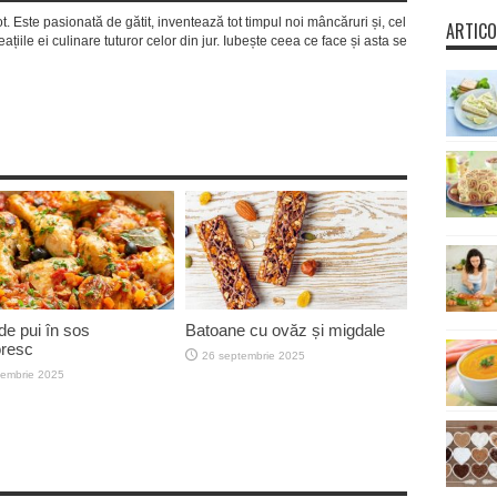
ot. Este pasionată de gătit, inventează tot timpul noi mâncăruri și, cel
ARTICO
ațiile ei culinare tuturor celor din jur. Iubește ceea ce face și asta se
de pui în sos
Batoane cu ovăz și migdale
oresc
26 septembrie 2025
iembrie 2025