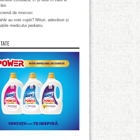
răm
cremă de morcovi
hăr au voie copiii? Mituri, adevăruri și
ațiile medicului pediatru
ITATE