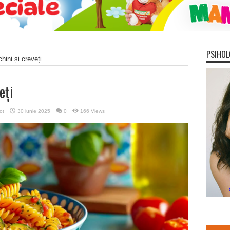
PSIHOL
hini și creveți
eți
ot
30 iunie 2025
0
166 Views