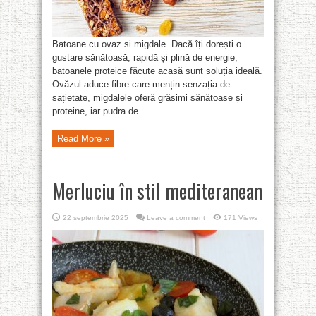
Batoane cu ovaz si migdale. Dacă îți dorești o
gustare sănătoasă, rapidă și plină de energie,
batoanele proteice făcute acasă sunt soluția ideală.
Ovăzul aduce fibre care mențin senzația de
sațietate, migdalele oferă grăsimi sănătoase și
proteine, iar pudra de ...
Read More »
Merluciu în stil mediteranean
22 septembrie 2025
Leave a comment
171 Views