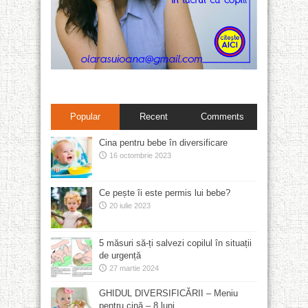
Popular
Recent
Comments
Cina pentru bebe în diversificare
16 octombrie 2023
Ce pește îi este permis lui bebe?
20 iulie 2023
5 măsuri să-ți salvezi copilul în situații
de urgență
27 martie 2024
GHIDUL DIVERSIFICĂRII – Meniu
pentru cină – 8 luni