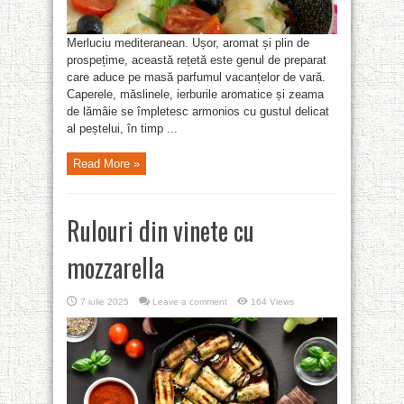
Merluciu mediteranean. Ușor, aromat și plin de
prospețime, această rețetă este genul de preparat
care aduce pe masă parfumul vacanțelor de vară.
Caperele, măslinele, ierburile aromatice și zeama
de lămâie se împletesc armonios cu gustul delicat
al peștelui, în timp ...
Read More »
Rulouri din vinete cu
mozzarella
7 iulie 2025
Leave a comment
164 Views