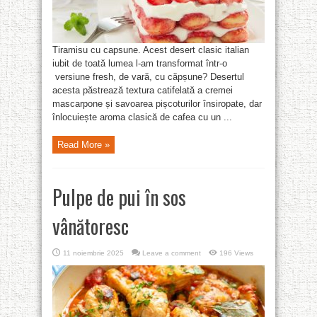
Tiramisu cu capsune. Acest desert clasic italian
iubit de toată lumea l-am transformat într-o
versiune fresh, de vară, cu căpșune? Desertul
acesta păstrează textura catifelată a cremei
mascarpone și savoarea pișcoturilor însiropate, dar
înlocuiește aroma clasică de cafea cu un ...
Read More »
Pulpe de pui în sos
vânătoresc
11 noiembrie 2025
Leave a comment
196 Views