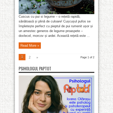
Cuscus cu pui si legume – o rețetă rapidă,
sănătoasă și plină de culoare! Cușcușul pufos se
împletește perfect cu pieptul de pui rumenit ușor și
un amestec generos de legume proaspete –
dovlecel, morcov și ardei. Această rețetă este ...
Read More »
1
2
»
Page 1 of 2
PSIHOLOGUL PAPTOT