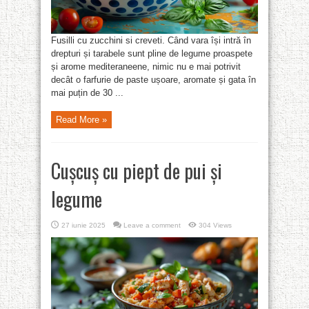
Fusilli cu zucchini si creveti. Când vara își intră în
drepturi și tarabele sunt pline de legume proaspete
și arome mediteraneene, nimic nu e mai potrivit
decât o farfurie de paste ușoare, aromate și gata în
mai puțin de 30 ...
Read More »
Cușcuș cu piept de pui și
legume
27 iunie 2025
Leave a comment
304 Views