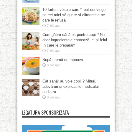
10 farfurii vesele care îi pot convinge
pe cei mici să guste și alimentele pe
care le refuză
7 zile ago
Cum gătim sănătos pentru copii? Nu
doar ingredientele contează, ci și felul
în care le preparăm
7 zile ago
Supă-cremă de morcovi
8 zile ago
Cât zahăr au voie copiii? Mituri,
adevăruri și explicațiile medicului
pediatru
8 zile ago
LEGATURA SPONSORIZATA