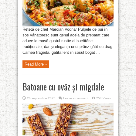
Rețetă de chef Marcian Vodnar Pulpele de pui în
sos vânătoresc sunt genul acela de preparat care
aduce la masă gustul rustic al bucătăriei
tradiționale, dar și eleganța unui prânz gătit cu drag.
Carnea fragedă, gătită lent în sosul bogat ...
Read More »
Batoane cu ovăz și migdale
26 septembrie 2025
Leave a comment
254 Views