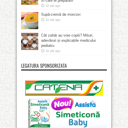
în care le preparăm
10 zile ago
Supă-cremă de morcovi
10 zile ago
Cât zahăr au voie copiii? Mituri,
adevăruri și explicațiile medicului
pediatru
10 zile ago
LEGATURA SPONSORIZATA