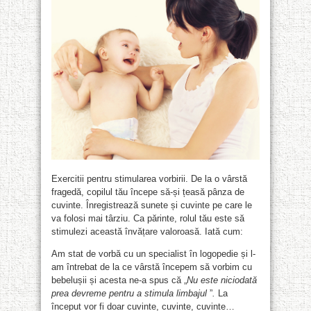
Exercitii pentru stimularea vorbirii. De la o vârstă
fragedă, copilul tău începe să-și țeasă pânza de
cuvinte. Înregistrează sunete și cuvinte pe care le
va folosi mai târziu. Ca părinte, rolul tău este să
stimulezi această învățare valoroasă. Iată cum:
Am stat de vorbă cu un specialist în logopedie și l-
am întrebat de la ce vârstă începem să vorbim cu
bebelușii și acesta ne-a spus că „
Nu este niciodată
prea devreme pentru a stimula limbajul
”
.
La
început vor fi doar cuvinte, cuvinte, cuvinte…