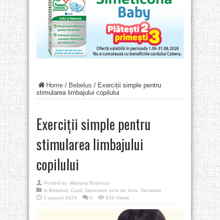
Home
/
Bebelus
/
Exerciții simple pentru
stimularea limbajului copilului
Exerciții simple pentru
stimularea limbajului
copilului
Posted by:
Mariana Robescu
in
Bebelus
,
Copil
,
Dezvolare luna de luna
,
Sanatate
1 august 2024
0
634 Views