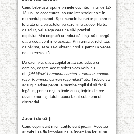
Când bebelușul spune primele cuvinte, în jur de 12-
18 luni, te concentrezi asupra intereselor sale în
momentul prezent. Spui numele lucrurilor pe care ni
le arată și a obiectelor pe care ni le aduce. Nu tu,
ca adult, vei alege ceea ce să-i prezinți
copilului. Mai degrabă ar trebui să-l lași să meargă
către ceea ce îl interesează. Prin urmare, rolul tău,
ca părinte, este să-ți observi copilul pentru a vedea
ce-l interesează.
De exemplu, dacă copilul arată sau aduce un
camion, despre acest obiect vom vorbi cu
el. „
Oh! Wow! Frumosul camion. Frumosul camion
roșu. Frumosul camion roșu rulant
” etc. Trebuie să
adaugi cuvinte pentru a permite copilului să facă
legături, pentru a-și extinde cunoștințele despre
cuvinte noi – și totul trebuie făcut sub semnul
distracției.
Jocuri de cărți
Când copiii sunt mici, cărțile sunt jucării. Acestea
ar trebui să fie întotdeauna la îndemâna lor și nu