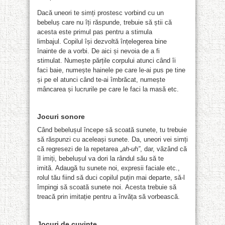
Dacă uneori te simți prostesc vorbind cu un
bebeluș care nu îți răspunde, trebuie să știi că
acesta este primul pas pentru a stimula
limbajul. Copilul își dezvoltă înțelegerea bine
înainte de a vorbi. De aici și nevoia de a fi
stimulat. Numește părțile corpului atunci când îi
faci baie, numește hainele pe care le-ai pus pe tine
și pe el atunci când te-ai îmbrăcat, numește
mâncarea și lucrurile pe care le faci la masă etc.
Jocuri sonore
Când bebelușul începe să scoată sunete, tu trebuie
să răspunzi cu aceleași sunete. Da, uneori vei simți
că regresezi de la repetarea „
ah-uh
”
, dar, văzând că
îl imiți, bebelușul va dori la rândul său să te
imită. Adaugă tu sunete noi, expresii faciale etc.,
rolul tău fiind să duci copilul puțin mai departe, să-l
împingi să scoată sunete noi. Acesta trebuie să
treacă prin imitație pentru a învăța să vorbească.
Jocuri de cuvinte