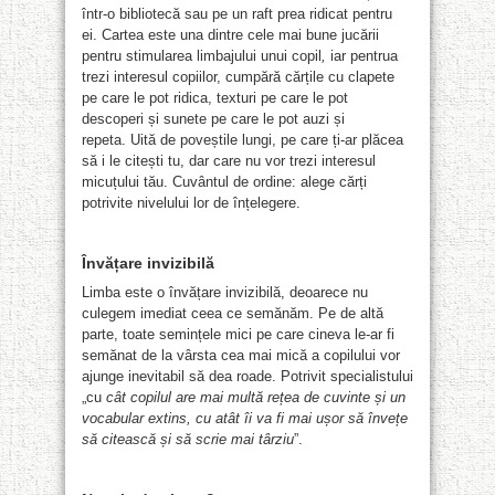
într-o bibliotecă sau pe un raft prea ridicat pentru
ei. Cartea este una dintre cele mai bune jucării
pentru stimularea limbajului unui copil
,
iar pentrua
trezi interesul copiilor, cumpără cărțile cu clapete
pe care le pot ridica, texturi pe care le pot
descoperi și sunete pe care le pot auzi și
repeta. Uită de poveștile lungi, pe care ți-ar plăcea
să i le citești tu, dar care nu vor trezi interesul
micuțului tău. Cuvântul de ordine: alege cărți
potrivite nivelului lor de înțelegere.
Învățare invizibilă
Limba este o învățare invizibilă, deoarece nu
culegem imediat ceea ce semănăm. Pe de altă
parte, toate semințele mici pe care cineva le-ar fi
semănat de la vârsta cea mai mică a copilului vor
ajunge inevitabil să dea roade. Potrivit specialistului
„cu
cât copilul are mai multă rețea de cuvinte și
un
vocabular extins, cu atât
îi
va fi mai ușor să înveț
e
să
citească și să scrie mai târziu
”.