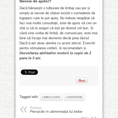
Nevoie de ajutor?
Dacă bănuiești o tulburare de limbaj sau pur și
simplu ai nevoie de sfaturi există o sumedenie de
logopezi care te pot ajuta. Nu trebuie neapărat să
faci mai multe consultații, este de ajuns să ceri un
sfat și să te asiguri că ești pe drumul cel bun. Și
când vine vorba de limbă, de comunicare, este mai
bine să începi mai devreme decât prea târziu!
Dacă ți-am atras atentia cu acest articol, Exercitii
pentru stimularea vorbirii, iti recomandam și
Dezvoltarea abilitatilor motorii la copiii de 2
pana la 3 ani.
Tagged with:
LIMBAJ COPIL
LOGOPEDIE
Previous:
Piersicile în alimentația lui bebe
Next: