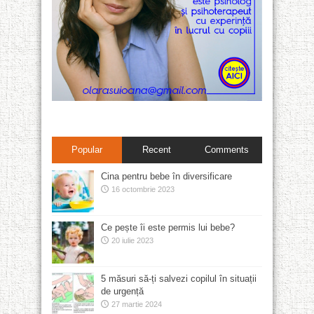
Popular
Recent
Comments
Cina pentru bebe în diversificare
16 octombrie 2023
Ce pește îi este permis lui bebe?
20 iulie 2023
5 măsuri să-ți salvezi copilul în situații
de urgență
27 martie 2024