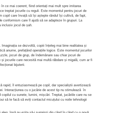
în ce mai coerent, fiind orientați mai mult spre imitarea
duce treptat jocurile cu reguli. Este momentul pentru jocuri de
copil care învață să își aștepte rândul își cultivă, de fapt,
de conformism care îl ajută să se adapteze în grupuri. La
 inclusiv jocul de șah.
 Imaginația se dezvoltă, copiii înțeleg mai bine realitatea și
stică anume, prefațând operațiile logice. Este momentul jocurilor
zzle, jocuri de grup, de îndemânare sau chiar jocuri de
 și jocurile care necesită mai multă răbdare și migală, cum ar fi
ecționat bijuterii.
ă rapid, îl entuziasmează pe copil, dar specialiștii avertizează
i. Interacțiunea cu o jucărie de acest tip nu stimulează în
copilul cu sunete, lumini, mișcări. Treptat, jucăriile care nu se
bui să te facă să eviți contactul micuțului cu noile tehnologii
ii aleg, însă nu ezita să-i surprinzi din când în când cu o nouă