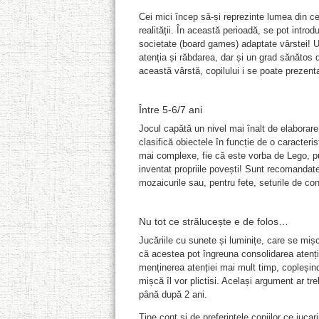
Cei mici încep să-și reprezinte lumea din ce 
realității. În această perioadă, se pot intro
societate (board games) adaptate vârstei! Un 
atenția și răbdarea, dar și un grad sănătos 
această vârstă, copilului i se poate prezenta
Între 5-6/7 ani
Jocul capătă un nivel mai înalt de elaborare.
clasifică obiectele în funcție de o caracteri
mai complexe, fie că este vorba de Lego, pu
inventat propriile povești! Sunt recomandate
mozaicurile sau, pentru fete, seturile de conf
Nu tot ce strălucește e de folos…
Jucăriile cu sunete și luminițe, care se mișc
că acestea pot îngreuna consolidarea atenție
menținerea atenției mai mult timp, copleșind 
mișcă îl vor plictisi. Același argument ar tre
până după 2 ani.
Ține cont și de preferințele copiilor ce jucar