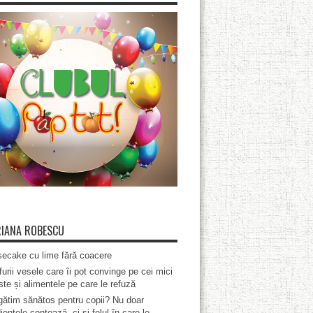
IANA ROBESCU
ecake cu lime fără coacere
furii vesele care îi pot convinge pe cei mici
te și alimentele pe care le refuză
ătim sănătos pentru copii? Nu doar
ientele contează, ci și felul în care le