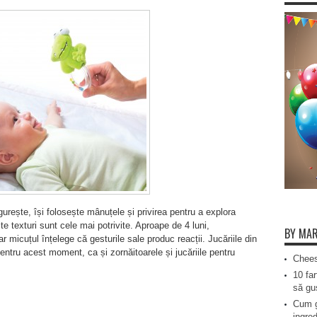
rește, își folosește mânuțele și privirea pentru a explora
te texturi sunt cele mai potrivite. Aproape de 4 luni,
BY MAR
micuțul înțelege că gesturile sale produc reacții. Jucăriile din
entru acest moment, ca și zornăitoarele și jucăriile pentru
Chees
10 far
să gus
Cum g
ingred