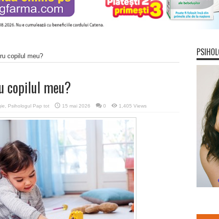
PSIHOL
ru copilul meu?
u copilul meu?
ie
,
Psihologul Pap tot
15 mai 2026
0
1,405 Views