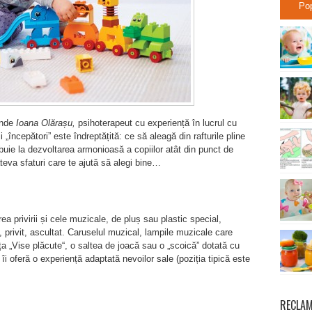
Po
unde
Ioana Olărașu,
psihoterapeut cu experiență în lucrul cu
ii „începători” este îndreptățită: ce să aleagă din rafturile pline
ibuie la dezvoltarea armonioasă a copiilor atât din punct de
teva sfaturi care te ajută să alegi bine…
rea privirii și cele muzicale, de pluș sau plastic special,
, privit, ascultat. Caruselul muzical, lampile muzicale care
a „Vise plăcute“, o saltea de joacă sau o „scoică” dotată cu
îi oferă o experiență adaptată nevoilor sale (poziția tipică este
RECLA