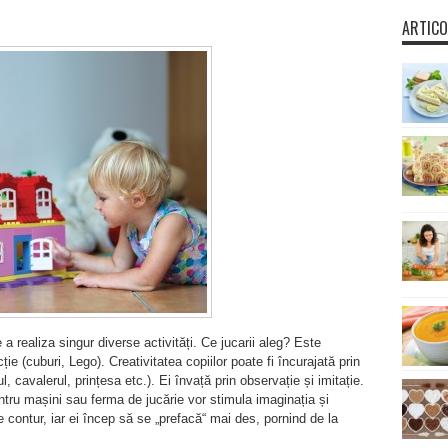
ARTICO
 a realiza singur diverse activități. Ce jucarii aleg? Este
ie (cuburi, Lego). Creativitatea copiilor poate fi încurajată prin
l, cavalerul, prințesa etc.). Ei învață prin observație și imitație.
ntru mașini sau ferma de jucărie vor stimula imaginația și
e contur, iar ei încep să se „prefacă“ mai des, pornind de la