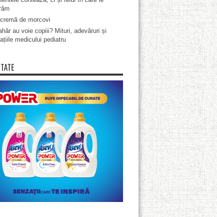
răm
cremă de morcovi
hăr au voie copiii? Mituri, adevăruri și
ațiile medicului pediatru
ITATE