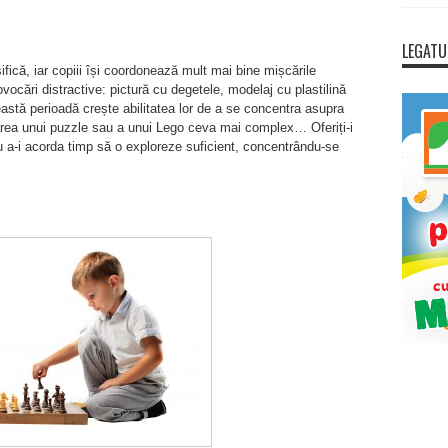
LEGATU
nsifică, iar copiii își coordonează mult mai bine mișcările
ocări distractive: pictură cu degetele, modelaj cu plastilină
astă perioadă crește abilitatea lor de a se concentra asupra
olvarea unui puzzle sau a unui Lego ceva mai complex… Oferiți-i
ru a-i acorda timp să o exploreze suficient, concentrându-se