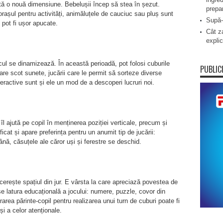
ătă o nouă dimensiune. Bebelușii încep să stea în șezut.
prepa
rașul pentru activități, animăluțele de cauciuc sau pluș sunt
Supă-
e pot fi ușor apucate.
Cât za
explic
ocul se dinamizează. În această perioadă, pot folosi cuburile
PUBLIC
are scot sunete, jucării care le permit să sorteze diverse
eractive sunt și ele un mod de a descoperi lucruri noi.
l ajută pe copil în menținerea poziției verticale, precum și
ficat și apare preferința pentru un anumit tip de jucării:
nă, căsuțele ale căror uși și ferestre se deschid.
erește spațiul din jur. E vârsta la care apreciază povestea de
e latura educațională a jocului: numere, puzzle, covor din
rea părinte-copil pentru realizarea unui turn de cuburi poate fi
și a celor atenționale.