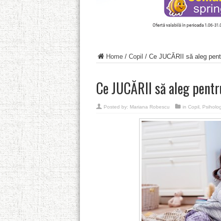
Home
/
Copil
/
Ce JUCĂRII să aleg pent
Ce JUCĂRII să aleg pentr
Posted by:
Mariana Robescu
in
Copil
,
Psiholog