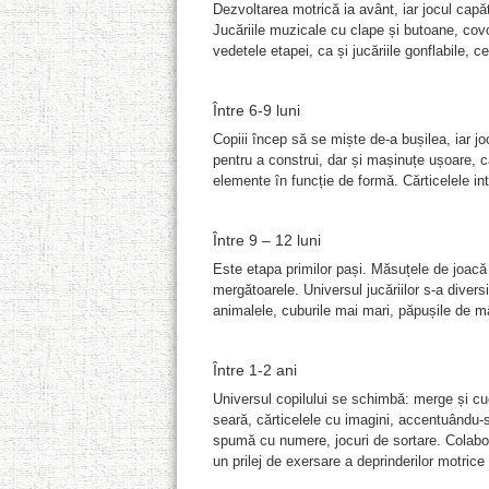
Dezvoltarea motrică ia avânt, iar jocul cap
Jucăriile muzicale cu clape și butoane, covo
vedetele etapei, ca și jucăriile gonflabile, c
Între 6-9 luni
Copiii încep să se miște de-a bușilea, iar j
pentru a construi, dar și mașinuțe ușoare, c
elemente în funcție de formă. Cărticelele int
Între 9 – 12 luni
Este etapa primilor pași. Măsuțele de joacă î
mergătoarele. Universul jucăriilor s-a diversi
animalele, cuburile mai mari, păpușile de mâ
Între 1-2 ani
Universul copilului se schimbă: merge și cuc
seară, cărticelele cu imagini, accentuându-s
spumă cu numere, jocuri de sortare. Colabora
un prilej de exersare a deprinderilor motrice 