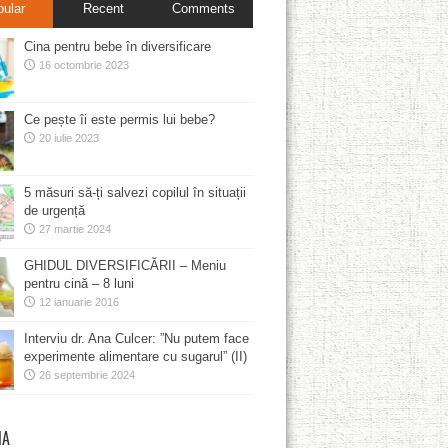
pular
Recent
Comments
Cina pentru bebe în diversificare
16 octombrie 2023
Ce pește îi este permis lui bebe?
20 iulie 2023
5 măsuri să-ți salvezi copilul în situații
de urgență
27 martie 2024
GHIDUL DIVERSIFICĂRII – Meniu
pentru cină – 8 luni
12 ianuarie 2016
Interviu dr. Ana Culcer: ”Nu putem face
experimente alimentare cu sugarul” (II)
26 septembrie 2024
MA