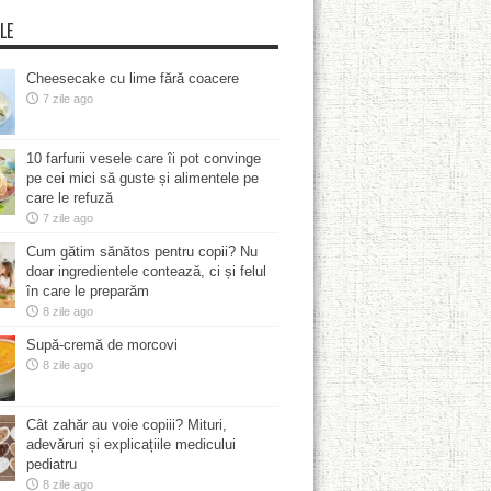
LE
Cheesecake cu lime fără coacere
7 zile ago
10 farfurii vesele care îi pot convinge
pe cei mici să guste și alimentele pe
care le refuză
7 zile ago
Cum gătim sănătos pentru copii? Nu
doar ingredientele contează, ci și felul
în care le preparăm
8 zile ago
Supă-cremă de morcovi
8 zile ago
Cât zahăr au voie copiii? Mituri,
adevăruri și explicațiile medicului
pediatru
8 zile ago