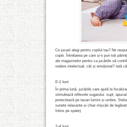
Ce jucarii alegi pentru copilul tau? Ne rasp
copiii. Întrebarea pe care și-o pun toți părinț
ale magazinelor pentru ca jucăriile să contr
vedere intelectual, cât și emoțional? Iată câ
0-1 luni
În prima lună, jucăriile care ajută la focaliza
stimulează reflexele sugarului: supt, apucat
proiectează pe tavan lumini și umbre, Steluț
sunete relaxante și chiar mișcări de legănat 
întins pe spate).
2-4 luni