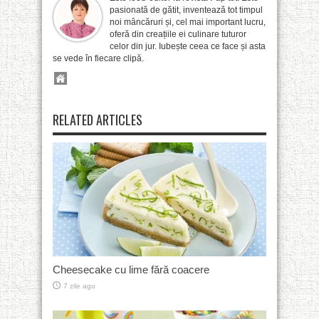
pasionată de gătit, inventează tot timpul
noi mâncăruri și, cel mai important lucru,
oferă din creațiile ei culinare tuturor
celor din jur. Iubește ceea ce face și asta
se vede în fiecare clipă.
RELATED ARTICLES
Cheesecake cu lime fără coacere
7 zile ago