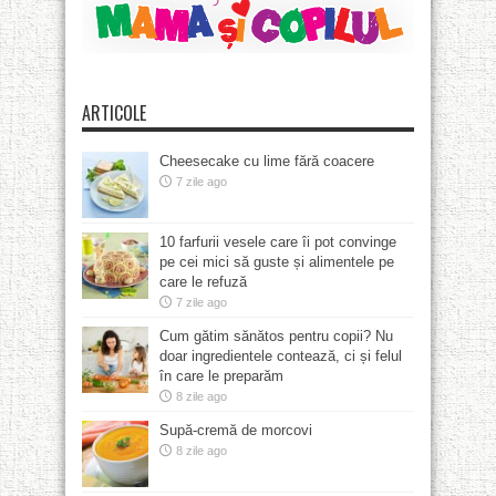
ARTICOLE
Cheesecake cu lime fără coacere
7 zile ago
10 farfurii vesele care îi pot convinge
pe cei mici să guste și alimentele pe
care le refuză
7 zile ago
Cum gătim sănătos pentru copii? Nu
doar ingredientele contează, ci și felul
în care le preparăm
8 zile ago
Supă-cremă de morcovi
8 zile ago