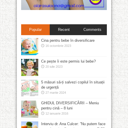
Popular
Recent
Comments
Cina pentru bebe în diversificare
16 octombrie 2023
Ce pește îi este permis lui bebe?
20 iulie 2023
5 măsuri să-ți salvezi copilul în situații
de urgență
27 martie 2024
GHIDUL DIVERSIFICĂRII – Meniu
pentru cină – 8 luni
12 ianuarie 2016
Interviu dr. Ana Culcer: ”Nu putem face