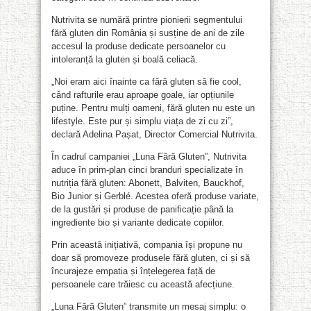
Nutrivita se numără printre pionierii segmentului
fără gluten din România și susține de ani de zile
accesul la produse dedicate persoanelor cu
intoleranță la gluten și boală celiacă.
„Noi eram aici înainte ca fără gluten să fie cool,
când rafturile erau aproape goale, iar opțiunile
puține. Pentru mulți oameni, fără gluten nu este un
lifestyle. Este pur și simplu viața de zi cu zi”,
declară Adelina Pașat, Director Comercial Nutrivita.
În cadrul campaniei „Luna Fără Gluten”, Nutrivita
aduce în prim-plan cinci branduri specializate în
nutriția fără gluten: Abonett, Balviten, Bauckhof,
Bio Junior și Gerblé. Acestea oferă produse variate,
de la gustări și produse de panificație până la
ingrediente bio și variante dedicate copiilor.
Prin această inițiativă, compania își propune nu
doar să promoveze produsele fără gluten, ci și să
încurajeze empatia și înțelegerea față de
persoanele care trăiesc cu această afecțiune.
„Luna Fără Gluten” transmite un mesaj simplu: o