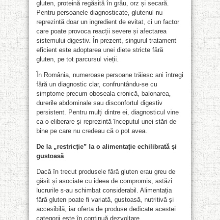
gluten, proteină regăsită în grâu, orz și secară.
Pentru persoanele diagnosticate, glutenul nu
reprezintă doar un ingredient de evitat, ci un factor
care poate provoca reacții severe și afectarea
sistemului digestiv. În prezent, singurul tratament
eficient este adoptarea unei diete stricte fără
gluten, pe tot parcursul vieții.
În România, numeroase persoane trăiesc ani întregi
fără un diagnostic clar, confruntându-se cu
simptome precum oboseala cronică, balonarea,
durerile abdominale sau disconfortul digestiv
persistent. Pentru mulți dintre ei, diagnosticul vine
ca o eliberare și reprezintă începutul unei stări de
bine pe care nu credeau că o pot avea.
De la „restricție” la o alimentație echilibrată și
gustoasă
Dacă în trecut produsele fără gluten erau greu de
găsit și asociate cu ideea de compromis, astăzi
lucrurile s-au schimbat considerabil. Alimentația
fără gluten poate fi variată, gustoasă, nutritivă și
accesibilă, iar oferta de produse dedicate acestei
categorii este în continuă dezvoltare.