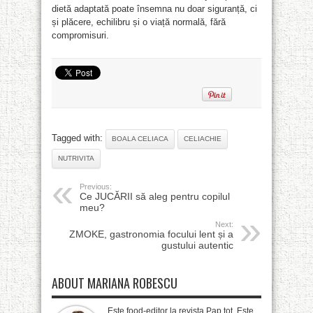
dietă adaptată poate însemna nu doar siguranță, ci
și plăcere, echilibru și o viață normală, fără
compromisuri.
Tagged with:
BOALA CELIACA
CELIACHIE
NUTRIVITA
Previous:
Ce JUCĂRII să aleg pentru copilul
meu?
Next:
ZMOKE, gastronomia focului lent și a
gustului autentic
ABOUT MARIANA ROBESCU
Este food-editor la revista Pap tot. Este