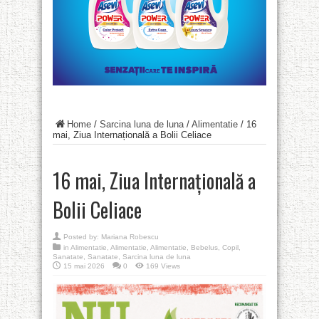
Home
/
Sarcina luna de luna
/
Alimentatie
/
16
mai, Ziua Internațională a Bolii Celiace
16 mai, Ziua Internațională a
Bolii Celiace
Posted by:
Mariana Robescu
in
Alimentatie
,
Alimentatie
,
Alimentatie
,
Bebelus
,
Copil
,
Sanatate
,
Sanatate
,
Sarcina luna de luna
15 mai 2026
0
169 Views