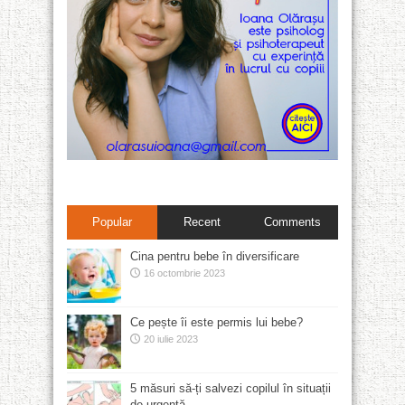
Popular
Recent
Comments
Cina pentru bebe în diversificare
16 octombrie 2023
Ce pește îi este permis lui bebe?
20 iulie 2023
5 măsuri să-ți salvezi copilul în situații
de urgență