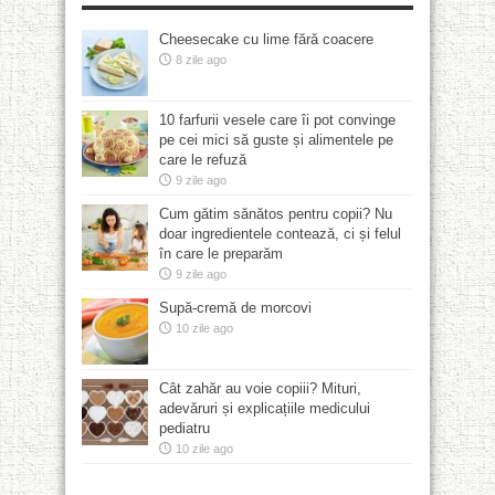
Cheesecake cu lime fără coacere
8 zile ago
10 farfurii vesele care îi pot convinge
pe cei mici să guste și alimentele pe
care le refuză
9 zile ago
Cum gătim sănătos pentru copii? Nu
doar ingredientele contează, ci și felul
în care le preparăm
9 zile ago
Supă-cremă de morcovi
10 zile ago
Cât zahăr au voie copiii? Mituri,
adevăruri și explicațiile medicului
pediatru
10 zile ago