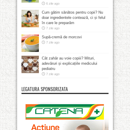
6 zile ago
Cum gătim sănătos pentru copii? Nu
doar ingredientele contează, ci și felul
în care le preparăm
7 zile ago
Supă-cremă de morcovi
7 zile ago
Cât zahăr au voie copiii? Mituri,
adevăruri și explicațiile medicului
pediatru
7 zile ago
LEGATURA SPONSORIZATA