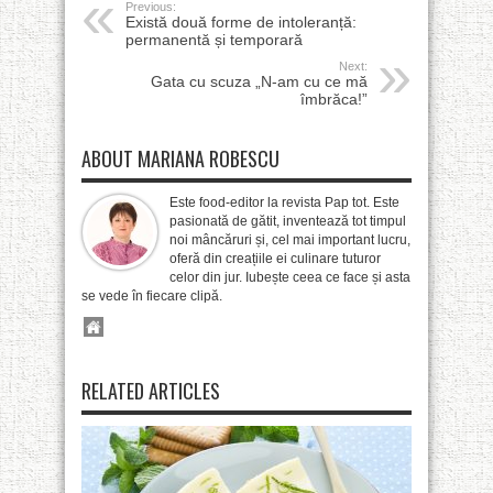
Previous:
Există două forme de intoleranță:
permanentă și temporară
Next:
Gata cu scuza „N-am cu ce mă
îmbrăca!”
ABOUT MARIANA ROBESCU
Este food-editor la revista Pap tot. Este
pasionată de gătit, inventează tot timpul
noi mâncăruri și, cel mai important lucru,
oferă din creațiile ei culinare tuturor
celor din jur. Iubește ceea ce face și asta
se vede în fiecare clipă.
RELATED ARTICLES