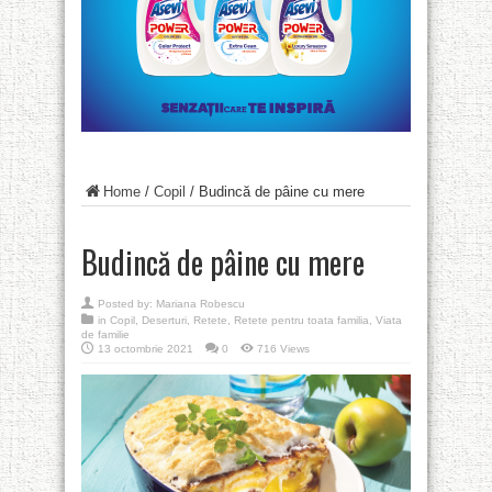
Home
/
Copil
/
Budincă de pâine cu mere
Budincă de pâine cu mere
Posted by:
Mariana Robescu
in
Copil
,
Deserturi
,
Retete
,
Retete pentru toata familia
,
Viata
de familie
13 octombrie 2021
0
716 Views