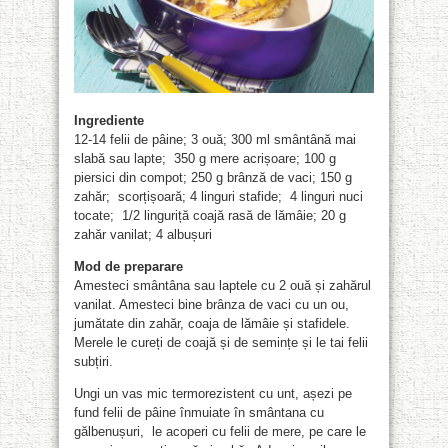
Ingrediente
12-14 felii de pâine; 3 ouă; 300 ml smântână mai
slabă sau lapte; 350 g mere acrișoare; 100 g
piersici din compot; 250 g brânză de vaci; 150 g
zahăr; scorțișoară; 4 linguri stafide; 4 linguri nuci
tocate; 1/2 linguriță coajă rasă de lămâie; 20 g
zahăr vanilat; 4 albușuri
Mod de preparare
Amesteci smântâna sau laptele cu 2 ouă și zahărul
vanilat. Amesteci bine brânza de vaci cu un ou,
jumătate din zahăr, coaja de lămâie și stafidele.
Merele le cureți de coajă și de semințe și le tai felii
subțiri.
Ungi un vas mic termorezistent cu unt, așezi pe
fund felii de pâine înmuiate în smântana cu
gălbenușuri, le acoperi cu felii de mere, pe care le