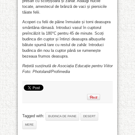
presari cu scorțișoară și zahăr. Adaugi nucile
tocate, amestecul de brânză de vaci și piersicile
tăiate felii.
Acoperi cu felii de pâine înmuiate și torni deasupra
smântâna rămasă. Introduci vasul în cuptorul
preîncălzit la 180°C pentru 45 de minute. Scoți
budinca din cuptor și întinzi deasupra albușurile
bătute spumă tare cu restul de zahăr. Introduci
budinca din nou la cuptor până se rumenește
bezeaua frumos deasupra.
Rețetă susținută de Asociația Educație pentru Viitor
Foto: Photoland/Profimedia
Tagged with:
BUDINCA DE PAINE
DESERT
MERE