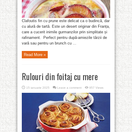
Clafoutis fin cu prune este delicat ca o budincă, dar
cu alură de tartă. Este un desert originar din Franța,
care a cucerit inimile gurmanzilor prin simplitate și
rafinament. Perfect pentru după-amiezile târzii de
vară sau pentru un brunch cu ...
Read More »
Rulouri din foitaj cu mere
15 ianuarie 2025
Leave a comment
957 Views