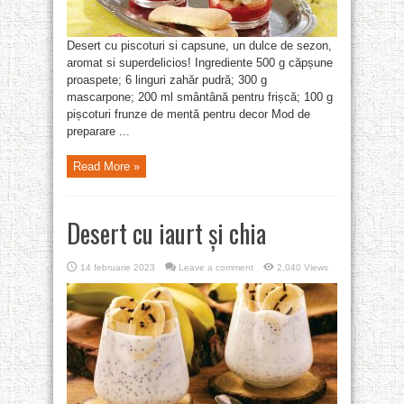
Desert cu piscoturi si capsune, un dulce de sezon,
aromat si superdelicios! Ingrediente 500 g căpșune
proaspete; 6 linguri zahăr pudră; 300 g
mascarpone; 200 ml smântână pentru frișcă; 100 g
pișcoturi frunze de mentă pentru decor Mod de
preparare ...
Read More »
Desert cu iaurt și chia
14 februarie 2023
Leave a comment
2,040 Views