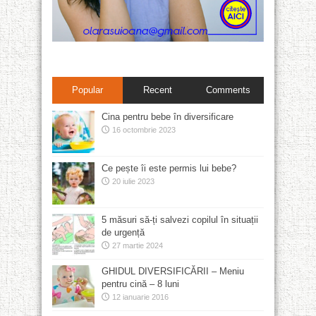
Popular
Recent
Comments
Cina pentru bebe în diversificare
16 octombrie 2023
Ce pește îi este permis lui bebe?
20 iulie 2023
5 măsuri să-ți salvezi copilul în situații
de urgență
27 martie 2024
GHIDUL DIVERSIFICĂRII – Meniu
pentru cină – 8 luni
12 ianuarie 2016