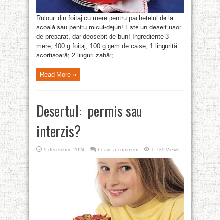
Rulouri din foitaj cu mere pentru pachețelul de la
școală sau pentru micul-dejun! Este un desert ușor
de preparat, dar deosebit de bun! Ingrediente 3
mere; 400 g foitaj; 100 g gem de caise; 1 linguriță
scorțișoară; 2 linguri zahăr; ...
Read More »
Desertul: permis sau
interzis?
9 decembrie 2024
Leave a comment
1,739 Views