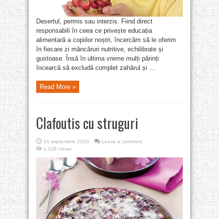
Desertul, permis sau interzis. Fiind direct
responsabili în ceea ce privește educația
alimentară a copiilor noștri, încercăm să le oferim
în fiecare zi mâncăruri nutritive, echilibrate și
gustoase. Însă în ultima vreme mulți părinți
încearcă să excludă complet zahărul și ...
Read More »
Clafoutis cu struguri
14 septembrie 2023
Leave a comment
1,328 Views