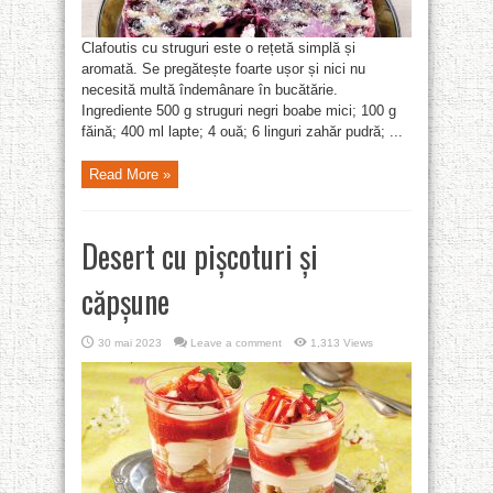
Clafoutis cu struguri este o rețetă simplă și
aromată. Se pregătește foarte ușor și nici nu
necesită multă îndemânare în bucătărie.
Ingrediente 500 g struguri negri boabe mici; 100 g
făină; 400 ml lapte; 4 ouă; 6 linguri zahăr pudră; ...
Read More »
Desert cu pișcoturi și
căpșune
30 mai 2023
Leave a comment
1,313 Views