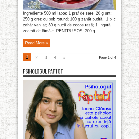
Ingrediente 500 ml lapte; 1 praf de sare; 20 g unt;
250 g orez cu bob rotund; 100 g zahăr pudră; 1 plic
zahăr vanilat; 30 g nucă de cocos rasă; 1 lingură
zeamă de lămâie. PENTRU SOS: 200 g ...
Read More »
1
2
3
4
»
Page 1 of 4
PSIHOLOGUL PAPTOT