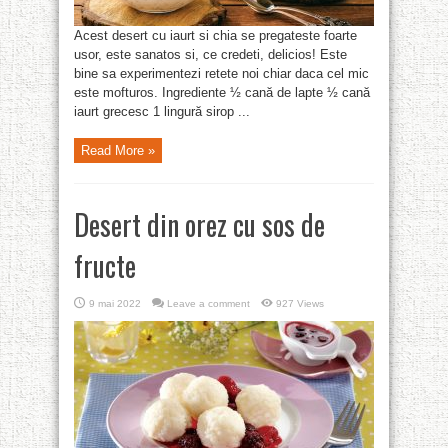
Acest desert cu iaurt si chia se pregateste foarte
usor, este sanatos si, ce credeti, delicios! Este
bine sa experimentezi retete noi chiar daca cel mic
este mofturos. Ingrediente ½ cană de lapte ½ cană
iaurt grecesc 1 lingură sirop ...
Read More »
Desert din orez cu sos de
fructe
9 mai 2022
Leave a comment
927 Views