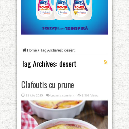
Home
/
Tag Archives: desert
Tag Archives:
desert
Clafoutis cu prune
23 iulie 2025
Leave a comment
1,503 Views