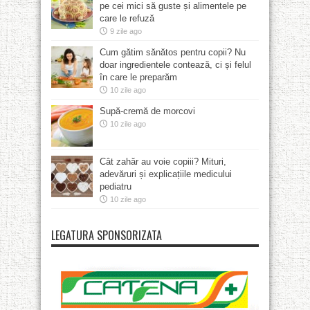
pe cei mici să guste și alimentele pe
care le refuză
9 zile ago
Cum gătim sănătos pentru copii? Nu
doar ingredientele contează, ci și felul
în care le preparăm
10 zile ago
Supă-cremă de morcovi
10 zile ago
Cât zahăr au voie copiii? Mituri,
adevăruri și explicațiile medicului
pediatru
10 zile ago
LEGATURA SPONSORIZATA