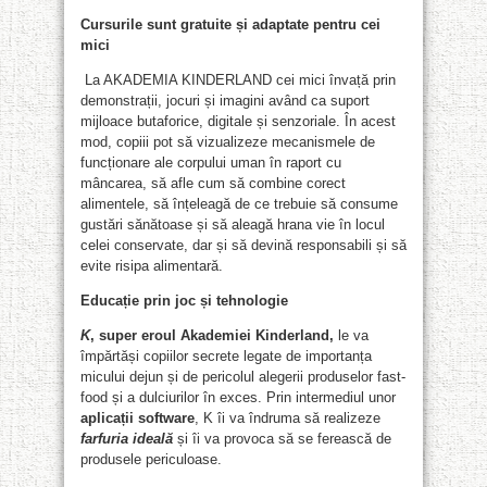
Cursurile sunt gratuite și adaptate pentru cei
mici
La AKADEMIA KINDERLAND cei mici învață prin
demonstrații, jocuri și imagini având ca suport
mijloace butaforice, digitale și senzoriale. În acest
mod, copiii pot să vizualizeze mecanismele de
funcționare ale corpului uman în raport cu
mâncarea, să afle cum să combine corect
alimentele, să înțeleagă de ce trebuie să consume
gustări sănătoase și să aleagă hrana vie în locul
celei conservate, dar și să devină responsabili și să
evite risipa alimentară.
Educație prin joc și tehnologie
K
, super eroul Akademiei Kinderland,
le va
împărtăși copiilor secrete legate de importanța
micului dejun și de pericolul alegerii produselor fast-
food și a dulciurilor în exces. Prin intermediul unor
aplicații software
, K îi va îndruma să realizeze
farfuria ideală
și îi va provoca să se ferească de
produsele periculoase.