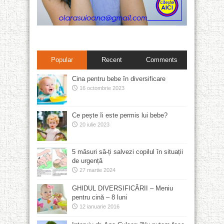
Popular
Recent
Comments
Cina pentru bebe în diversificare
16 octombrie 2023
Ce pește îi este permis lui bebe?
20 iulie 2023
5 măsuri să-ți salvezi copilul în situații
de urgență
27 martie 2024
GHIDUL DIVERSIFICĂRII – Meniu
pentru cină – 8 luni
12 ianuarie 2016