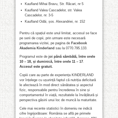
Kaufland Mihai Bravu, Str. Răcari, nr 5
Kaufland Valea Cascadelor, str. Valea
Cascadelor, nr. 3-5
Kaufland Odăi, șos. Alexandriei, nr. 152
Pentru că spațiul este unul limitat, accesul se face
pe serii de copii, prin urmare este necesară
programarea vizitei, pe pagina de
Facebook
Akademia Kinderland
sau la 0770.795.133.
Programul este de
joi până sâmbătă, între orele
10 – 18, și duminică, între orele 11 – 17
.
Accesul este gratuit.
Copiii care au parte de experiența KINDERLAND
vor înțelege cu ușurință faptul că nutriția deficitară
le afectează în mod direct sănătatea și aspectul
fizic, responsabile pentru încrederea în sine și
comportamentul în viață, rezultatele la învățătură și
perspectiva găsirii unui loc de muncă la maturitate.
Cele mai recente statistici în domeniu ne indică
cifre îngrijorătoare: România se află pe primele