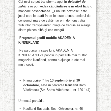
Cei mici se pot transforma apoi în
detectivi de
zahăr
sau pot vedea
cât cântărește în efort fizic
o
mâncare nesănătoasă. ,,Cuburile poznașe” este
jocul care le arată în ce fel este afectat creierul de
consumul mare de zahăr, iar prin demonstrația
”tuburilor transparente” învață ce trebuie să aleagă
dintre pâinea albă și cea neagră.
Programul școlii mobile AKADEMIA
KINDERLAND
Pe parcursul a șase luni, AKADEMIA
KINDERLAND va poposi în parcările mai multor
magazine Kaufland, pentru a ajunge la cât mai
mulți copii.
Prima oprire, între
13 septembrie și 30
octombrie
, este în parcarea Kaufland Barbu
Văcărescu (Str. Barbu Văcărescu, nr. 120-144).
Urmează parcările:
Kaufland Basarab, Șos, Orhideelor, nr. 46