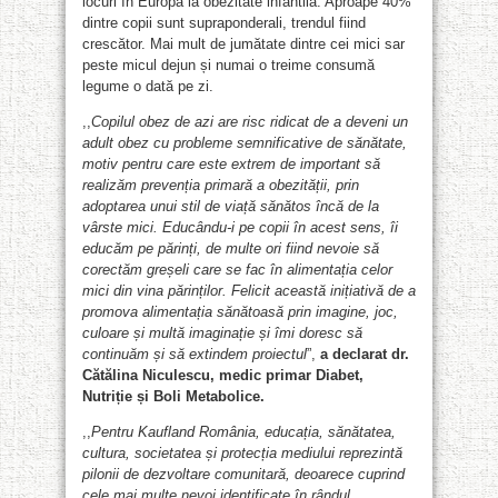
locuri în Europa la obezitate infantilă. Aproape 40%
dintre copii sunt supraponderali, trendul fiind
crescător. Mai mult de jumătate dintre cei mici sar
peste micul dejun și numai o treime consumă
legume o dată pe zi.
,,
Copilul obez de azi are risc ridicat de a deveni un
adult obez cu probleme semnificative de sănătate,
motiv pentru care este extrem de important să
realizăm prevenția primară a obezității, prin
adoptarea unui stil de viață sănătos încă de la
vârste mici. Educându-i pe copii în acest sens, îi
educăm pe părinți, de multe ori fiind nevoie să
corectăm greșeli care se fac în alimentația celor
mici din vina părinților. Felicit această inițiativă de a
promova alimentația sănătoasă prin imagine, joc,
culoare și multă imaginație și îmi doresc să
continuăm și să extindem proiectul
”,
a declarat dr.
Cătălina Niculescu, medic primar Diabet,
Nutriție și Boli Metabolice.
,,
Pentru Kaufland România, educația, sănătatea,
cultura, societatea și protecția mediului reprezintă
pilonii de dezvoltare comunitară, deoarece cuprind
cele mai multe nevoi identificate în rândul