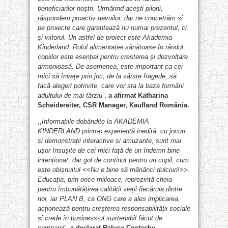
beneficiarilor noștri. Urmărind acești piloni,
răspundem proactiv nevoilor, dar ne concetrăm și
pe proiecte care garantează nu numai prezentul, ci
și viitorul. Un astfel de proiect este Akademia
Kinderland. Rolul alimentației sănătoase în rândul
copiilor este esențial pentru creșterea și dezvoltare
armonioasă. De asemenea, este important ca cei
mici să învețe prin joc, de la vârste fragede, să
facă alegeri potrivite, care vor sta la baza formării
adultului de mai târziu
”,
a afirmat Katharina
Scheidereiter, CSR Manager, Kaufland România.
,,
Informațiile dobândite la AKADEMIA
KINDERLAND printr-o experiență inedită, cu jocuri
și demonstrații interactive și amuzante, sunt mai
ușor însușite de cei mici față de un îndemn bine
intenționat, dar gol de conținut pentru un copil, cum
este obișnuitul
<<
Nu e bine să mănânci dulciuri!>>.
Educația, prin orice mijloace, reprezintă cheia
pentru îmbunătățirea calității vieții fiecăruia dintre
noi, iar PLAN B, ca ONG care a ales implicarea,
acționează pentru creșterea responsabilității sociale
și crede în business-ul sustenabil făcut de
companii
”,
a declarat Raluca Costache,