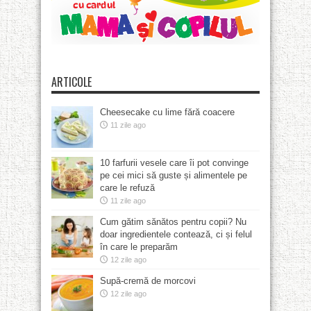
ARTICOLE
Cheesecake cu lime fără coacere
11 zile ago
10 farfurii vesele care îi pot convinge
pe cei mici să guste și alimentele pe
care le refuză
11 zile ago
Cum gătim sănătos pentru copii? Nu
doar ingredientele contează, ci și felul
în care le preparăm
12 zile ago
Supă-cremă de morcovi
12 zile ago