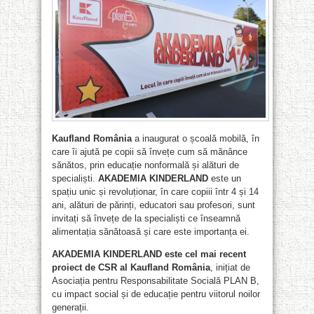
Kaufland România
a inaugurat o școală mobilă, în
care îi ajută pe copii să învețe cum să mănânce
sănătos, prin educație nonformală și alături de
specialiști.
AKADEMIA KINDERLAND
este un
spațiu unic și revoluționar, în care copiii într 4 și 14
ani, alături de părinți, educatori sau profesori, sunt
invitați să învețe de la specialiști ce înseamnă
alimentația sănătoasă și care este importanța ei.
AKADEMIA KINDERLAND este cel mai recent
proiect de CSR al Kaufland România
, inițiat de
Asociația pentru Responsabilitate Socială PLAN B,
cu impact social și de educație pentru viitorul noilor
generații.