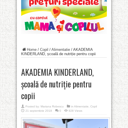
Home
/
Copil
/
Alimentatie
/
AKADEMIA
KINDERLAND, școală de nutriție pentru copii
AKADEMIA KINDERLAND,
școală de nutriție pentru
copii
Posted by:
Mariana Robescu
in
Alimentatie
,
Copil
21 septembrie 2018
0
928 Views