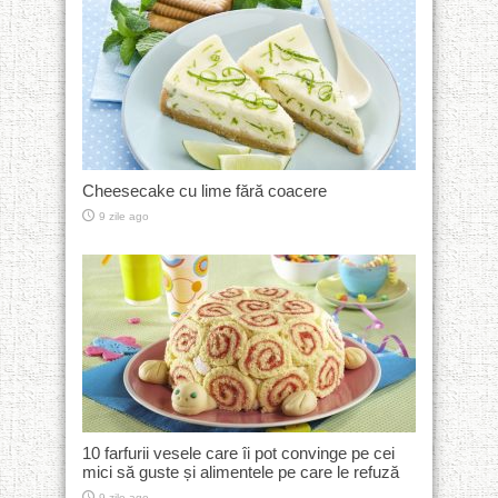
Cheesecake cu lime fără coacere
9 zile ago
10 farfurii vesele care îi pot convinge pe cei
mici să guste și alimentele pe care le refuză
9 zile ago