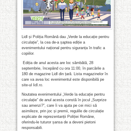
Lidl și Poliția Română dau „Verde la educație pentru
circulație”, la cea de-a șaptea ediție a
evenimentului național pentru siguranța în trafic a
copiilor.
Ediția de anul acesta are loc sâmbătă, 28
septembrie, începând cu ora 11:00, în parcările a
180 de magazine Lidl din țară. Lista magazinelor în
care va avea loc evenimentul este disponibilă pe
site-ul
lidl.ro.
Noutatea evenimentului „Verde la educație pentru
circulație” de anul acesta constă în jocul „Surprize
sau amenzi?”, care îi va ajuta pe cei mici să
asimileze, prin joc și premii, regulile de circulație
explicate de reprezentanții Poliției Române,
oferindu-le tuturor șansa de a deveni pietoni
responsabili.