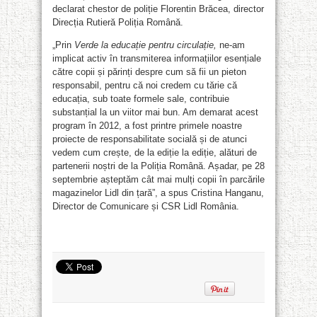
declarat chestor de poliție Florentin Brăcea, director
Direcția Rutieră Poliția Română.
„Prin
Verde la educație pentru circulație,
ne-am
implicat activ în transmiterea informațiilor esențiale
către copii și părinți despre cum să fii un pieton
responsabil, pentru că noi credem cu tărie că
educația, sub toate formele sale, contribuie
substanțial la un viitor mai bun. Am demarat acest
program în 2012, a fost printre primele noastre
proiecte de responsabilitate socială și de atunci
vedem cum crește, de la ediție la ediție, alături de
partenerii noștri de la Poliția Română. Așadar, pe 28
septembrie așteptăm cât mai mulți copii în parcările
magazinelor Lidl din țară”, a spus Cristina Hanganu,
Director de Comunicare și CSR Lidl România.