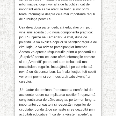
informative
, copiii vor afla de la polițiști cât de
important este să fie atenți la trafic și vor primi
toate informațiile despre cele mai importante reguli
de circulație pentru ei.
Cea de-a doua parte, dedicată educației prin joc,
vine anul acesta cu o nouă componentă practică:
jocul
Surprize sau amenzi?
. Astfel, după ce
polițistul le va explica copiilor și părinților regulile de
circulație, le va adresa participanților întrebări.
Acesta va aprecia răspunsurile printr-o pancartă cu
„Surpriză” pentru cei care oferă informațiile corecte
și cu „Amendă” pentru cei care trebuie să mai
recapituleze regulile, încurajându-i pe cei mici să
revină cu răspunsul bun. La finalul lecției, toți copiii
vor primi premii și vor fi declarați „absolvenți” ai
cursului.
„Un factor determinant în reducerea numărului de
accidente rutiere cu implicarea copiilor îl reprezintă
conștientizarea de către aceștia, pe termen lung, a
importanței cunoașterii și respectării regulilor de
circulație, conduită ce se naște și se dezvoltă prin
activități educative, încă de la vârste fragede”, a