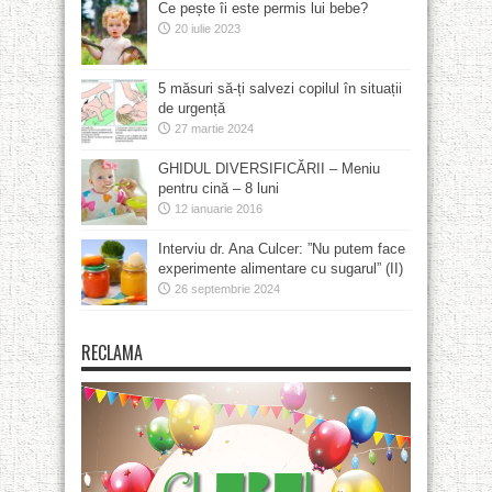
Ce pește îi este permis lui bebe?
20 iulie 2023
5 măsuri să-ți salvezi copilul în situații
de urgență
27 martie 2024
GHIDUL DIVERSIFICĂRII – Meniu
pentru cină – 8 luni
12 ianuarie 2016
Interviu dr. Ana Culcer: ”Nu putem face
experimente alimentare cu sugarul” (II)
26 septembrie 2024
RECLAMA