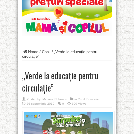
Home
/
Copil
/
„Verde la educație pentru
circulație”
„Verde la educație pentru
circulație”
Posted by:
Mariana Robescu
in
Copil
,
Educatie
26 septembrie 2019
0
609 Views