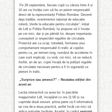
Pe 28 septembrie, fiecare copil cu vârsta între 4 și
10 ani va învăța cum să fie un pieton responsabil
direct de la reprezentanții Poliției Române. Devenit
deja tradiție, evenimentul național de educație
rutieră „Verde la educație pentru circulație”, inițiat
de Lidl și Poliția Română, își propune să îi învețe
pe cei mici, dar și pe părinții lor, despre importanța
cunoașterii și respectării regulilor de circulație.
Proiectul are ca scop, totodată, formarea unui
comportament responsabil în trafic al copiilor,
pentru ca, pe termen lung, numărul de accidente în
care sunt implicați, cu vină, cei mici, să se reducă.
Astfel, an de an, copiii învață de la polițiști regulile
de circulație necesare pentru a fi în siguranță ca
pietoni în trafic.
„Surprize sau amenzi?” – Noutatea ediției din
acest an
Lecția interactivă va avea loc în parcările
magazinelor Lidl, începând cu ora 11:00 și va
cuprinde două sesiuni: prima parte va fi informativă,
iar cea de-a doua practică, astfel încât cei mici să
aplice noțiunile învățate. Așadar, în cadrul
sesiunii