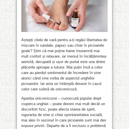
Aștepți zilele de vară pentru a-ți regăsi libertatea de
mișcare în sandale, papuci sau chiar în picioarele
goale? Știm că mai puține haine înseamnă mai
mult confort și relaxare, iar mersul în încălțămintea
aerisită, decupată și ușor de purtat este una dintre
plăcerile aproape a tuturor. Mai puțin însă a celor
care au pierdut sentimentul de încredere în sine
atunci când vine vorba de aspectul unghiilor
picioarelor. Iar asta se întâmplă deseori în cazul
celor care suferă de onicomicoză.
Apariția onicomicozei – cunoscută popular drept
ciuperca unghiei – poate deveni mai mult decât un
disconfort fizic; poate afecta starea de spirit,
siguranța de sine și chiar spontaneitatea socială,
mai ales în sezonul în care picioarele sunt mai des
expuse privirii. Departe de a fi exclusiv o problemă