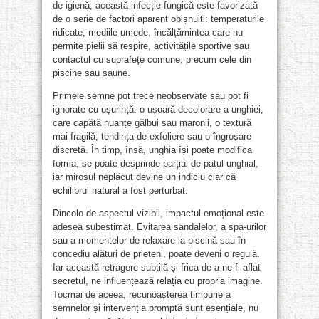
de igienă, această infecție fungică este favorizată
de o serie de factori aparent obișnuiți: temperaturile
ridicate, mediile umede, încălțămintea care nu
permite pielii să respire, activitățile sportive sau
contactul cu suprafețe comune, precum cele din
piscine sau saune.
Primele semne pot trece neobservate sau pot fi
ignorate cu ușurință: o ușoară decolorare a unghiei,
care capătă nuanțe gălbui sau maronii, o textură
mai fragilă, tendința de exfoliere sau o îngroșare
discretă. În timp, însă, unghia își poate modifica
forma, se poate desprinde parțial de patul unghial,
iar mirosul neplăcut devine un indiciu clar că
echilibrul natural a fost perturbat.
Dincolo de aspectul vizibil, impactul emoțional este
adesea subestimat. Evitarea sandalelor, a spa-urilor
sau a momentelor de relaxare la piscină sau în
concediu alături de prieteni, poate deveni o regulă.
Iar această retragere subtilă și frica de a ne fi aflat
secretul, ne influențează relația cu propria imagine.
Tocmai de aceea, recunoașterea timpurie a
semnelor și intervenția promptă sunt esențiale, nu