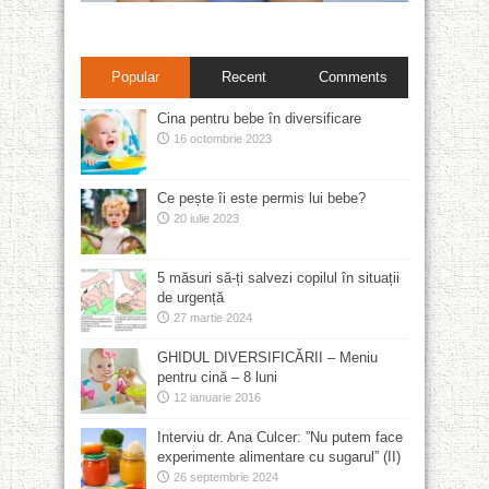
Popular
Recent
Comments
Cina pentru bebe în diversificare
16 octombrie 2023
Ce pește îi este permis lui bebe?
20 iulie 2023
5 măsuri să-ți salvezi copilul în situații
de urgență
27 martie 2024
GHIDUL DIVERSIFICĂRII – Meniu
pentru cină – 8 luni
12 ianuarie 2016
Interviu dr. Ana Culcer: ”Nu putem face
experimente alimentare cu sugarul” (II)
26 septembrie 2024