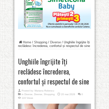
Home
/
Shopping
/
Diverse
/
Unghiile îngrijite îți
reclădesc încrederea, confortul și respectul de sine
Unghiile îngrijite îți
reclădesc încrederea,
confortul și respectul de sine
Posted by:
Mariana Robescu
in
Diverse
,
Diverse
,
Shopping
20 mai 2026
0
119 Views