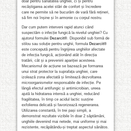
doar pentru sănătatea unghiei, ci și pentru
recâștigarea acelei stări de confort și încredere
care ne permite să ne bucurăm de vară fără rețineri,
să fim noi înșine și în armonie cu corpul nostru.
Dar cum putem interveni rapid atunci când
suspectăm o infecție fungică la nivelul unghiei? Cu
ajutorul formulei
Dezarcit®
. Disponibil sub formă de
stilou sau soluție pentru unghii, formula
Dezarcit®
este concepută pentru îngrijirea unghiilor afectate
de infecția fungică, acționând atât în direcția
tratării, cât și a prevenirii apariției acesteea.
Mecanismul de acțiune se bazează pe formarea
unui strat protector la suprafața unghiei, care
izolează zona afectată și limitează dezvoltarea
microorganismelor responsabile de infecție. Pe
lângă efectul antifungic și antimicrobian, ureea
ajută la hidratarea intensă a unghiei, reducând
fragilitatea, în timp ce acidul lactic susține
exfolierea delicată și favorizează regenerarea.
Utilizarea constantă, în trei pași simpli, a
demonstrat rezultate vizibile în doar 2 săptămâni,
unghiile devenind mai netede, mai uniforme și mai
rezistente, recăpătându-și treptat aspectul sănătos.