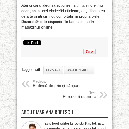
Atunci când alegi să acționezi la timp, îți oferi nu
doar șansa unei vindecări eficiente, ci și libertatea
de a te simți din nou confortabil în propria piele.
Dezarcit®
este disponibil în farmacii sau în
magazinul online
.
Tagged with:
DEZARCIT
UNGHII INGRIJITE
Previous:
Budincă de griș și căpșune
Next:
Fursecuri cu mere
ABOUT MARIANA ROBESCU
Este food-editor la revista Pap tot. Este
pasionată de gătit, inventează tot timpul