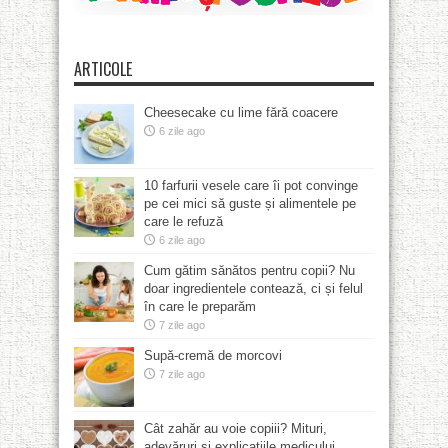
ARTICOLE
Cheesecake cu lime fără coacere
6 zile ago
10 farfurii vesele care îi pot convinge
pe cei mici să guste și alimentele pe
care le refuză
6 zile ago
Cum gătim sănătos pentru copii? Nu
doar ingredientele contează, ci și felul
în care le preparăm
7 zile ago
Supă-cremă de morcovi
7 zile ago
Cât zahăr au voie copiii? Mituri,
adevăruri și explicațiile medicului