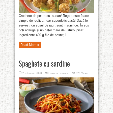
Crochete de peste cu susan! Rețeta este foarte
simplu de realizat, dar superdelicioasă! Dacă le
servești cu sosul de iaurt sunt magnifice. În sos
poți adăuga și un cățel mare de usturoi pisat.
Ingrediente 400 g file de pește; 1 ...
Read More »
Spaghete cu sardine
2 februarie 2023
Leave a comment
525 Views