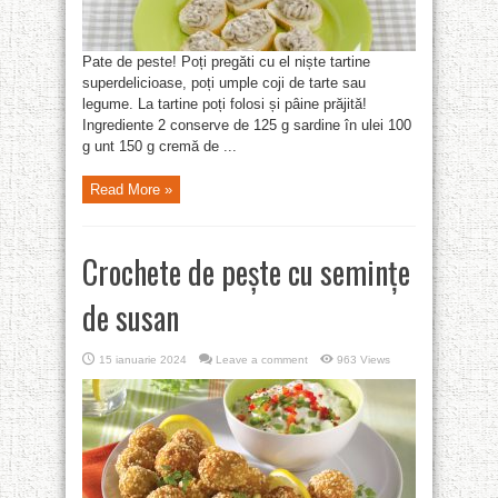
Pate de peste! Poți pregăti cu el niște tartine
superdelicioase, poți umple coji de tarte sau
legume. La tartine poți folosi și pâine prăjită!
Ingrediente 2 conserve de 125 g sardine în ulei 100
g unt 150 g cremă de ...
Read More »
Crochete de pește cu semințe
de susan
15 ianuarie 2024
Leave a comment
963 Views