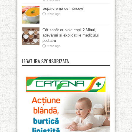
Supă-cremă de morcovi
9 zile ago
Cât zahăr au voie copiii? Mituri,
adevăruri și explicațiile medicului
pediatru
9 zile ago
LEGATURA SPONSORIZATA