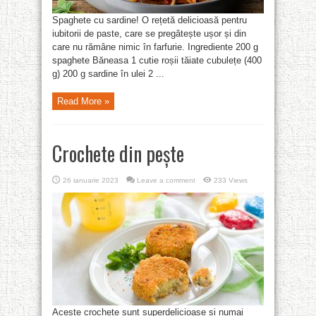
Spaghete cu sardine! O rețetă delicioasă pentru
iubitorii de paste, care se pregătește ușor și din
care nu rămâne nimic în farfurie. Ingrediente 200 g
spaghete Băneasa 1 cutie roșii tăiate cubulețe (400
g) 200 g sardine în ulei 2 ...
Read More »
Crochete din pește
26 ianuarie 2023
Leave a comment
233 Views
Aceste crochete sunt superdelicioase și numai