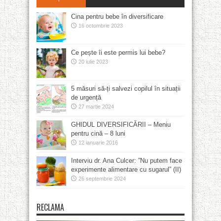
Cina pentru bebe în diversificare
16 octombrie 2023
Ce pește îi este permis lui bebe?
20 iulie 2023
5 măsuri să-ți salvezi copilul în situații
de urgență
27 martie 2024
GHIDUL DIVERSIFICĂRII – Meniu
pentru cină – 8 luni
12 ianuarie 2016
Interviu dr. Ana Culcer: ”Nu putem face
experimente alimentare cu sugarul” (II)
26 septembrie 2024
RECLAMA