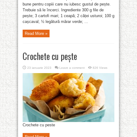
bune pentru copiii care nu iubesc gustul de pește.
Trebuie să le încerci. Ingrediente 300 g file de
pește; 3 cartofi mari; 1 ceapă; 2 căței usturoi; 100 g
cașcaval; ½ legătură mărar verde; ...
Read More »
Crochete cu pește
23 ianuarie 2023
Leave a comment
826 Views
Crochete cu peste
Read More »