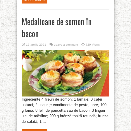
Medalioane de somon în
bacon
16 aprilie 2021
Leave a comment
729 Views
Ingrediente 4 fileuri de somon; 1 lămâie; 3 căței
usturoi; 2 lingurițe condimente de pește; sare; 100
g făină; 8 felii de pancetta sau de bacon; 3 linguri
ulei de măsline; 200 g brânză topită rotundă; frunze
de salată; 1 ...