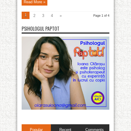
Read More »
1
2
3
4
»
Page 1 of 4
PSIHOLOGUL PAPTOT
Popular
Recent
Comments