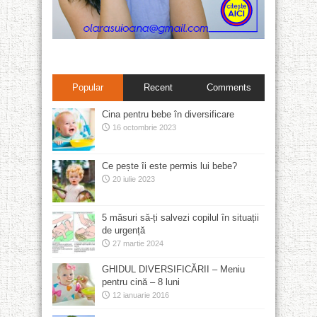
Popular
Recent
Comments
Cina pentru bebe în diversificare
16 octombrie 2023
Ce pește îi este permis lui bebe?
20 iulie 2023
5 măsuri să-ți salvezi copilul în situații
de urgență
27 martie 2024
GHIDUL DIVERSIFICĂRII – Meniu
pentru cină – 8 luni
12 ianuarie 2016