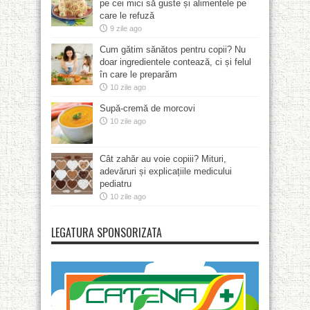
pe cei mici să guste și alimentele pe
care le refuză
9 zile ago
Cum gătim sănătos pentru copii? Nu
doar ingredientele contează, ci și felul
în care le preparăm
10 zile ago
Supă-cremă de morcovi
10 zile ago
Cât zahăr au voie copiii? Mituri,
adevăruri și explicațiile medicului
pediatru
10 zile ago
LEGATURA SPONSORIZATA