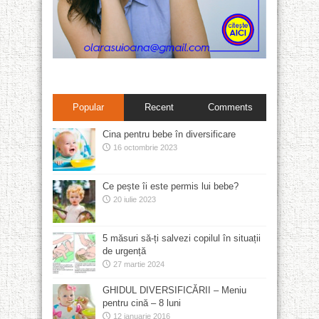
Popular
Recent
Comments
Cina pentru bebe în diversificare
16 octombrie 2023
Ce pește îi este permis lui bebe?
20 iulie 2023
5 măsuri să-ți salvezi copilul în situații
de urgență
27 martie 2024
GHIDUL DIVERSIFICĂRII – Meniu
pentru cină – 8 luni
12 ianuarie 2016