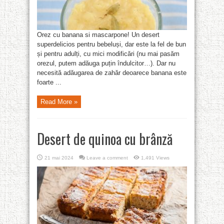
Orez cu banana si mascarpone! Un desert
superdelicios pentru bebeluși, dar este la fel de bun
și pentru adulți, cu mici modificări (nu mai pasăm
orezul, putem adăuga puțin îndulcitor…). Dar nu
necesită adăugarea de zahăr deoarece banana este
foarte ...
Read More »
Desert de quinoa cu brânză
21 mai 2024
Leave a comment
1,491 Views