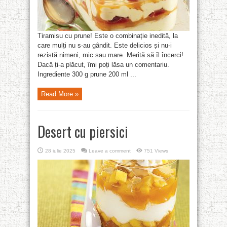
Tiramisu cu prune! Este o combinație inedită, la
care mulți nu s-au gândit. Este delicios și nu-i
rezistă nimeni, mic sau mare. Merită să îl încerci!
Dacă ți-a plăcut, îmi poți lăsa un comentariu.
Ingrediente 300 g prune 200 ml ...
Read More »
Desert cu piersici
28 iulie 2025
Leave a comment
751 Views