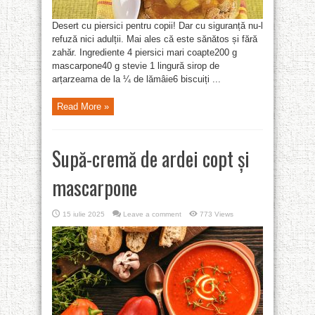
Desert cu piersici pentru copii! Dar cu siguranță nu-l
refuză nici adulții. Mai ales că este sănătos și fără
zahăr. Ingrediente 4 piersici mari coapte200 g
mascarpone40 g stevie 1 lingură sirop de
arțarzeama de la ¼ de lămâie6 biscuiți ...
Read More »
Supă-cremă de ardei copt și
mascarpone
15 iulie 2025
Leave a comment
773 Views