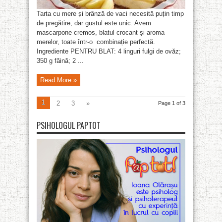
Tarta cu mere și brânză de vaci necesită puțin timp
de pregătire, dar gustul este unic. Avem
mascarpone cremos, blatul crocant și aroma
merelor, toate într-o combinație perfectă.
Ingrediente PENTRU BLAT: 4 linguri fulgi de ovăz;
350 g făină; 2 ...
Read More »
1
2
3
»
Page 1 of 3
PSIHOLOGUL PAPTOT