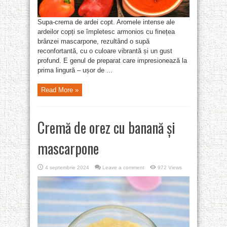
Supa-crema de ardei copt. Aromele intense ale
ardeilor copți se împletesc armonios cu finețea
brânzei mascarpone, rezultând o supă
reconfortantă, cu o culoare vibrantă și un gust
profund. E genul de preparat care impresionează la
prima lingură – ușor de ...
Read More »
Cremă de orez cu banană și
mascarpone
4 septembrie 2024
Leave a comment
972 Views