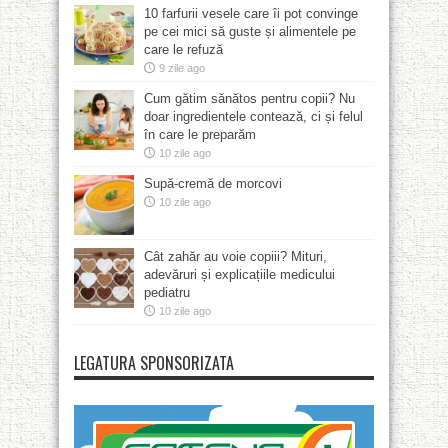
10 farfurii vesele care îi pot convinge
pe cei mici să guste și alimentele pe
care le refuză
9 zile ago
Cum gătim sănătos pentru copii? Nu
doar ingredientele contează, ci și felul
în care le preparăm
10 zile ago
Supă-cremă de morcovi
10 zile ago
Cât zahăr au voie copiii? Mituri,
adevăruri și explicațiile medicului
pediatru
10 zile ago
LEGATURA SPONSORIZATA