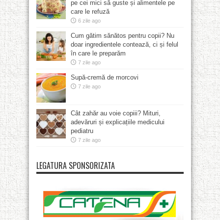
pe cei mici să guste și alimentele pe
care le refuză
6 zile ago
Cum gătim sănătos pentru copii? Nu
doar ingredientele contează, ci și felul
în care le preparăm
7 zile ago
Supă-cremă de morcovi
7 zile ago
Cât zahăr au voie copiii? Mituri,
adevăruri și explicațiile medicului
pediatru
7 zile ago
LEGATURA SPONSORIZATA