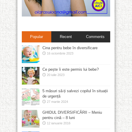
Popular
Recent
Comments
Cina pentru bebe în diversificare
16 octombrie 2023
Ce pește îi este permis lui bebe?
20 iulie 2023
5 măsuri să-ți salvezi copilul în situații
de urgență
27 martie 2024
GHIDUL DIVERSIFICĂRII – Meniu
pentru cină – 8 luni
12 ianuarie 2016