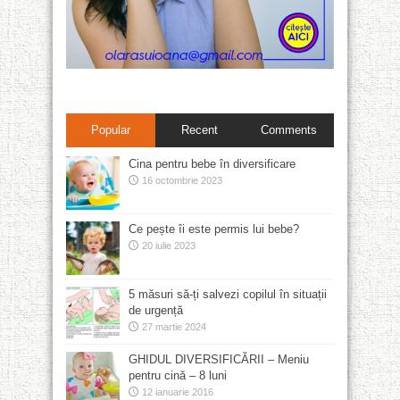
Popular
Recent
Comments
Cina pentru bebe în diversificare
16 octombrie 2023
Ce pește îi este permis lui bebe?
20 iulie 2023
5 măsuri să-ți salvezi copilul în situații
de urgență
27 martie 2024
GHIDUL DIVERSIFICĂRII – Meniu
pentru cină – 8 luni
12 ianuarie 2016