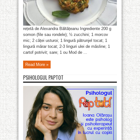
rețetă de Alexandra Băltățeanu Ingrediente 200 g
somon (file sau rondele); ½ zucchini; 1 morcov
mic; 2 căței usturoi; 1 lingură pătrunjel tocat; 1
lingură mărar tocat; 2-3 linguri ulei de măsline; 1
cartof potrivit; sare; 1 ou Mod de ...
Read More »
PSIHOLOGUL PAPTOT