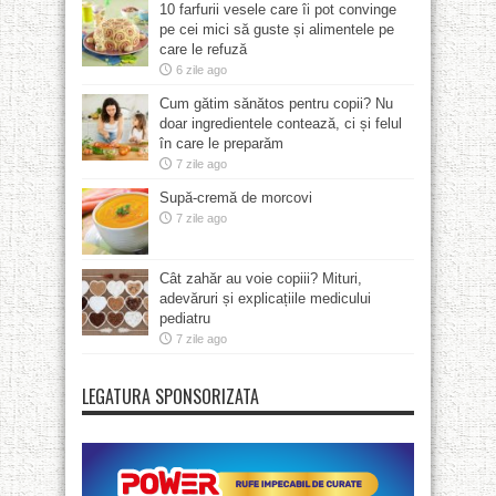
10 farfurii vesele care îi pot convinge
pe cei mici să guste și alimentele pe
care le refuză
6 zile ago
Cum gătim sănătos pentru copii? Nu
doar ingredientele contează, ci și felul
în care le preparăm
7 zile ago
Supă-cremă de morcovi
7 zile ago
Cât zahăr au voie copiii? Mituri,
adevăruri și explicațiile medicului
pediatru
7 zile ago
LEGATURA SPONSORIZATA