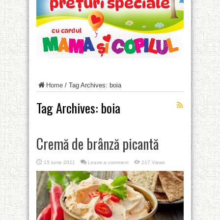
Home
/
Tag Archives: boia
Tag Archives:
boia
Cremă de brânză picantă
15 iunie 2021
Leave a comment
217 Views