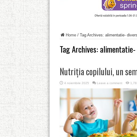
Home
/
Tag Archives: alimentatie- divers
Tag Archives:
alimentatie- 
Nutriția copilului, un s
4 noiembrie 2025
Leave a comment
1,78