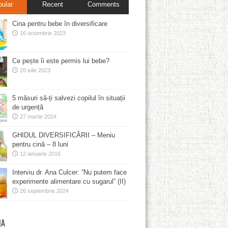
pular
Recent
Comments
Cina pentru bebe în diversificare
16 octombrie 2023
Ce pește îi este permis lui bebe?
20 iulie 2023
5 măsuri să-ți salvezi copilul în situații
de urgență
27 martie 2024
GHIDUL DIVERSIFICĂRII – Meniu
pentru cină – 8 luni
12 ianuarie 2016
Interviu dr. Ana Culcer: ”Nu putem face
experimente alimentare cu sugarul” (II)
26 septembrie 2024
MA