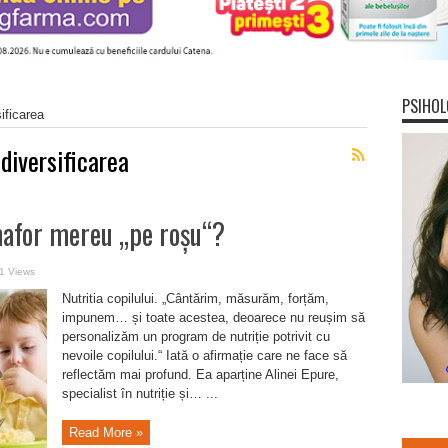
PSIHOL
ificarea
diversificarea
emafor mereu „pe roșu“?
1 Views
Nutritia copilului. „Cântărim, măsurăm, forțăm,
impunem… și toate acestea, deoarece nu reușim să
personalizăm un program de nutriție potrivit cu
nevoile copilului.“ Iată o afirmație care ne face să
reflectăm mai profund. Ea aparține Alinei Epure,
specialist în nutriție și… ...
Read More »