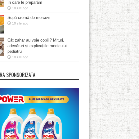
în care le preparăm
10 zile ago
Supă-cremă de morcovi
10 zile ago
Cât zahăr au voie copiii? Mituri,
adevăruri și explicațiile medicului
pediatru
10 zile ago
RA SPONSORIZATA