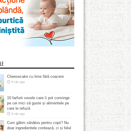
LE
Cheesecake cu lime fără coacere
9 zile ago
10 farfurii vesele care îi pot convinge
pe cei mici să guste și alimentele pe
care le refuză
9 zile ago
Cum gătim sănătos pentru copii? Nu
doar ingredientele contează, ci și felul