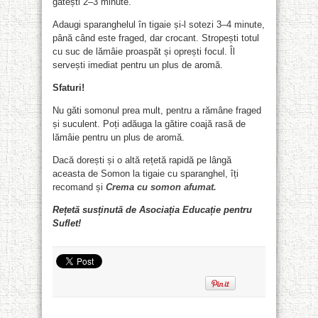
gătești 2–3 minute.
Adaugi sparanghelul în tigaie și-l sotezi 3–4 minute,
până când este fraged, dar crocant. Stropești totul
cu suc de lămâie proaspăt și oprești focul. Îl
servești imediat pentru un plus de aromă.
Sfaturi!
Nu găti somonul prea mult, pentru a rămâne fraged
și suculent. Poți adăuga la gătire coajă rasă de
lămâie pentru un plus de aromă.
Dacă dorești și o altă rețetă rapidă pe lângă
aceasta de Somon la tigaie cu sparanghel, îți
recomand și
Crema cu somon afumat.
Rețetă susținută de Asociația Educație pentru
Suflet!