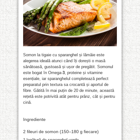
Somon
la tigaie cu sparanghel și lămâie este
alegerea ideală atunci când îți dorești o masă
sănătoasă, gustoasă și ușor de pregătit. Somonul
este bogat în Omega-
3
, proteine și vitamine
esențiale, iar sparanghelul completează perfect
preparatul prin textura sa crocantă și aportul de
fibre. Gătită în mai puțin de 20 de minute, această
rețetă este potrivită atât pentru prânz, cât și pentru
cină.
Ingrediente
2 fileuri de somon (150–180 g fiecare)
1 legătură de sparanghel verde