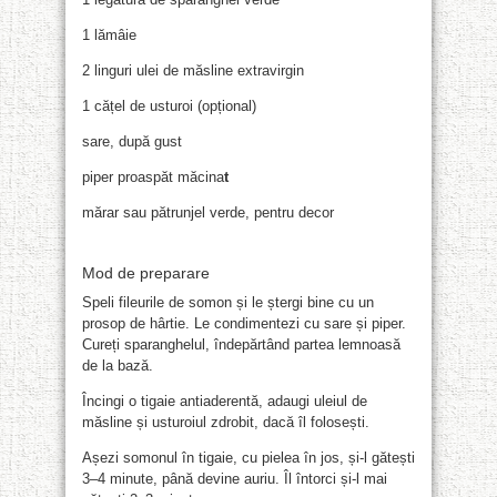
1 lămâie
2 linguri ulei de măsline extravirgin
1 cățel de usturoi (opțional)
sare, după gust
piper proaspăt măcina
t
mărar sau pătrunjel verde, pentru decor
Mod de preparare
Speli fileurile de somon și le ștergi bine cu un
prosop de hârtie. Le condimentezi cu sare și piper.
Cureți sparanghelul, îndepărtând partea lemnoasă
de la bază.
Încingi o tigaie antiaderentă, adaugi uleiul de
măsline și usturoiul zdrobit, dacă îl folosești.
Așezi somonul în tigaie, cu pielea în jos, și-l gătești
3–4 minute, până devine auriu. Îl întorci și-l mai