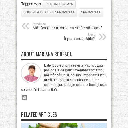
Tagged with:
RETETA CU SOMON
SOMON LA TIGAIE CU SPARANGHEL
SPARANGHEL
Previous:
Mănâncă ce trebuie ca să fie sănătos?
Next:
Îi plac cruditățile?
ABOUT MARIANA ROBESCU
Este food-editor la revista Pap tot. Este
pasionată de gătit, inventează tot timpul
noi mâncăruri și, cel mai important lucru,
oferă din creațiile ei culinare tuturor
celor din jur. Iubește ceea ce face și asta
se vede în fiecare clipă.
RELATED ARTICLES