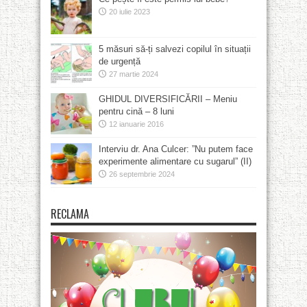
20 iulie 2023
5 măsuri să-ți salvezi copilul în situații
de urgență
27 martie 2024
GHIDUL DIVERSIFICĂRII – Meniu
pentru cină – 8 luni
12 ianuarie 2016
Interviu dr. Ana Culcer: ”Nu putem face
experimente alimentare cu sugarul” (II)
26 septembrie 2024
RECLAMA