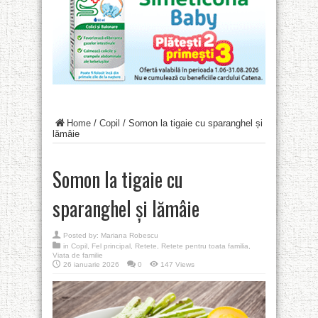
Home
/
Copil
/
Somon la tigaie cu sparanghel și
lămâie
Somon la tigaie cu
sparanghel și lămâie
Posted by:
Mariana Robescu
in
Copil
,
Fel principal
,
Retete
,
Retete pentru toata familia
,
Viata de familie
26 ianuarie 2026
0
147 Views