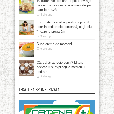
10 farfurii vesele care îi pot convinge
pe cei mici să guste și alimentele pe
care le refuză
8 zile ago
Cum gătim sănătos pentru copii? Nu
doar ingredientele contează, ci și felul
în care le preparăm
9 zile ago
Supă-cremă de morcovi
9 zile ago
Cât zahăr au voie copiii? Mituri,
adevăruri și explicațiile medicului
pediatru
9 zile ago
LEGATURA SPONSORIZATA