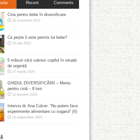
pular
Recent
Comments
Cina pentru bebe în diversificare
16 octombrie 2023
Ce pește îi este permis lui bebe?
20 iulie 2023
5 măsuri să-ți salvezi copilul în situații
de urgență
27 martie 2024
GHIDUL DIVERSIFICĂRII – Meniu
pentru cină – 8 luni
12 ianuarie 2016
Interviu dr. Ana Culcer: ”Nu putem face
experimente alimentare cu sugarul” (II)
26 septembrie 2024
MA