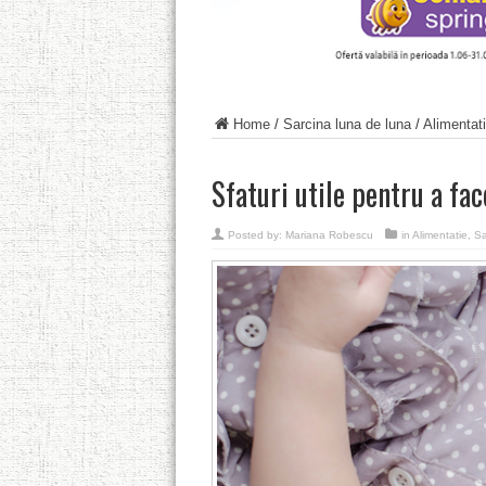
Home
/
Sarcina luna de luna
/
Alimentat
Sfaturi utile pentru a fa
Posted by:
Mariana Robescu
in
Alimentatie
,
Sa