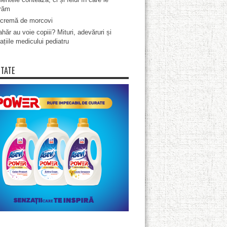
răm
cremă de morcovi
hăr au voie copiii? Mituri, adevăruri și
ațiile medicului pediatru
ITATE