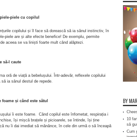
piele-piele cu copilul
țurile copilului și îl face să dorească să ia sânul instinctiv, în
ele-piele are și alte efecte benefice! De exemplu, permite
 de aceea se va liniști foarte mult când alăptezi.
e să-l caute
ima oră de viață a bebelușului. Într-adevăr, reflexele copilului
 să ia sânul destul de repede.
BY MAR
e foame și când este sătul
Chees
șului îi este foame. Când copilul este înfometat, respirația i
10 far
hise, își mișcă brațele și picioarele, se întinde, își ține
să gus
acă nu îi dai imediat să mănânce, în cele din urmă o să înceapă
Cum g
ingred