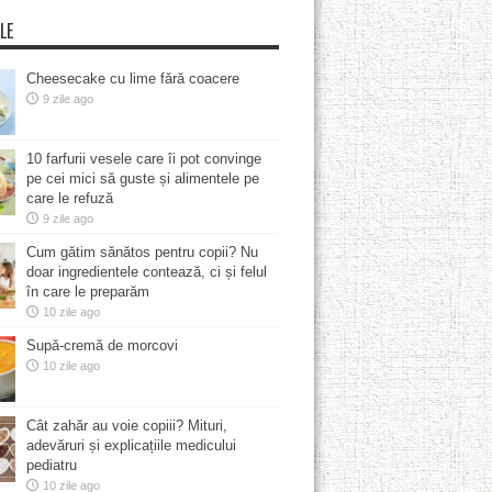
LE
Cheesecake cu lime fără coacere
9 zile ago
10 farfurii vesele care îi pot convinge
pe cei mici să guste și alimentele pe
care le refuză
9 zile ago
Cum gătim sănătos pentru copii? Nu
doar ingredientele contează, ci și felul
în care le preparăm
10 zile ago
Supă-cremă de morcovi
10 zile ago
Cât zahăr au voie copiii? Mituri,
adevăruri și explicațiile medicului
pediatru
10 zile ago