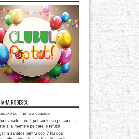
IANA ROBESCU
ecake cu lime fără coacere
furii vesele care îi pot convinge pe cei mici
te și alimentele pe care le refuză
ătim sănătos pentru copii? Nu doar
ientele contează, ci și felul în care le