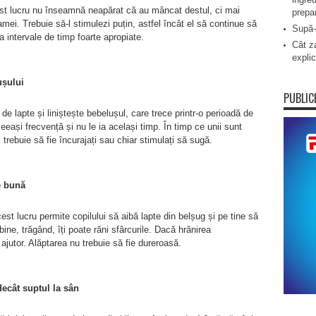
est lucru nu înseamnă neapărat că au mâncat destul, ci mai
prepa
mei. Trebuie să-l stimulezi puțin, astfel încât el să continue să
Supă-
a intervale de timp foarte apropiate.
Cât za
explic
ușului
PUBLIC
e lapte și liniștește bebelușul, care trece printr-o perioadă de
eeași frecvență și nu le ia același timp. În timp ce unii sunt
 trebuie să fie încurajați sau chiar stimulați să sugă.
e bună
st lucru permite copilului să aibă lapte din belșug și pe tine să
bine, trăgând, îți poate răni sfârcurile. Dacă hrănirea
ajutor. Alăptarea nu trebuie să fie dureroasă.
decât suptul la sân