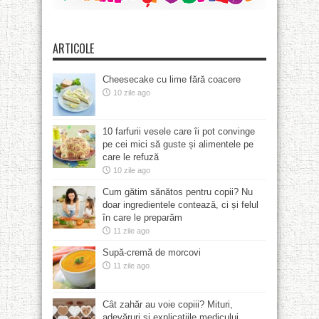
ARTICOLE
Cheesecake cu lime fără coacere
10 zile ago
10 farfurii vesele care îi pot convinge
pe cei mici să guste și alimentele pe
care le refuză
10 zile ago
Cum gătim sănătos pentru copii? Nu
doar ingredientele contează, ci și felul
în care le preparăm
11 zile ago
Supă-cremă de morcovi
11 zile ago
Cât zahăr au voie copiii? Mituri,
adevăruri și explicațiile medicului