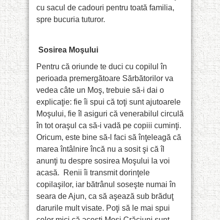
cu sacul de cadouri pentru toată familia,
spre bucuria tuturor.
Sosirea Moşului
Pentru că oriunde te duci cu copilul în
perioada premergătoare Sărbătorilor va
vedea câte un Moş, trebuie să-i dai o
explicaţie: fie îi spui că toţi sunt ajutoarele
Moşului, fie îl asiguri că venerabilul circulă
în tot oraşul ca să-i vadă pe copiii cuminţi.
Oricum, este bine să-l faci să înţeleagă că
marea întâlnire încă nu a sosit şi că îl
anunţi tu despre sosirea Moşului la voi
acasă.
Renii îi transmit dorinţele
copilaşilor, iar bătrânul soseşte numai în
seara de Ajun, ca să aşează sub brăduţ
darurile mult visate. Poţi să le mai spui
celor mici că aceşti Moşi Crăciuni sunt