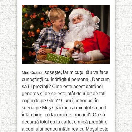
sosește, iar micuţul tău va face
Mos Craciun
cunoştinţă cu îndrăgitul personaj. Dar cum
să i-l prezinţi? Cine este acest bătrânel
generos şi de ce este atât de iubit de toţi
copiii de pe Glob? Cum îl introduci în
scenă pe Moş Crăciun ca micuţul să nu-l
întâmpine
cu lacrimi de crocodil? Ca să
decurgă totul ca la carte, o mică pregătire
a copilului pentru întâlnirea cu Moşul este