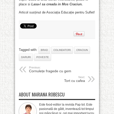
place si
Lasa-l sa creada in Mos Craciun.
Articol susținut de Asociația Educație pentru Suflet!
Tagged with:
BRAD
COLINDATORI
CRACIUN
DARURI
POVESTE
Previous:
Cornulețe fragede cu gem
Next:
Tort cu cafea
ABOUT MARIANA ROBESCU
Este food-editor la revista Pap tot. Este
pasionată de gătit, inventează tot timpul
noi mâncăruri și, cel mai important lucru,