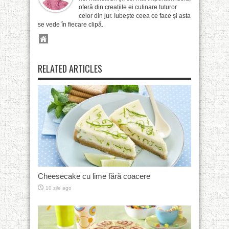
oferă din creațiile ei culinare tuturor
celor din jur. Iubește ceea ce face și asta
se vede în fiecare clipă.
RELATED ARTICLES
Cheesecake cu lime fără coacere
10 zile ago