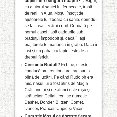
copiii într-o singură noapte?
Desigur,
cu ajutorul saniei lui fermecate, trasă
de reni. În Ajun, Moşul însoţit de
ajutoarele lui zboară cu sania, oprindu-
se la casa fiecărui copil. Coboară pe
hornul casei, lasă cadourile sub
brăduţul împodobit şi, dacă îi laşi
prăjiturele le mănâncă în grabă. Dacă îi
laşi şi un pahar cu lapte, este de-a
dreptul fericit.
Cine este Rudolf?
Ei bine, el este
conducătorul renilor care trag sania
plină de jucării. Pe când Rudolph era
mic, nasul lui a fost atins de Magia
Crăciunului şi de atunci este roşu şi
strălucitor. Ceilalţi reni se numesc
Dasher, Donder, Blitzen, Comet,
Dancer, Prancer, Cupid şi Vixen.
Cum ştie Moşul ce doreşte fiecare