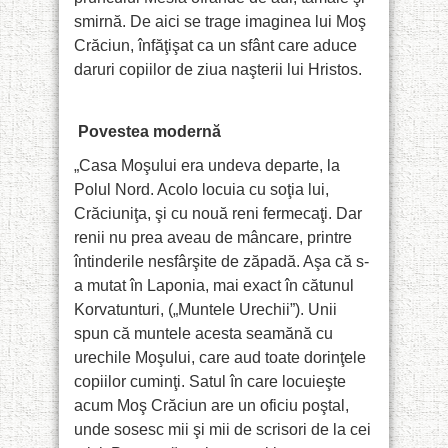
smirnă. De aici se trage imaginea lui Moş
Crăciun, înfăţişat ca un sfânt care aduce
daruri copiilor de ziua naşterii lui Hristos.
Povestea modernă
„Casa Moşului era undeva departe, la
Polul Nord. Acolo locuia cu soţia lui,
Crăciuniţa, şi cu nouă reni fermecaţi. Dar
renii nu prea aveau de mâncare, printre
întinderile nesfârşite de zăpadă. Aşa că s-
a mutat în Laponia, mai exact în cătunul
Korvatunturi, („Muntele Urechii”). Unii
spun că muntele acesta seamănă cu
urechile Moşului, care aud toate dorinţele
copiilor cuminţi. Satul în care locuieşte
acum Moş Crăciun are un oficiu poştal,
unde sosesc mii şi mii de scrisori de la cei