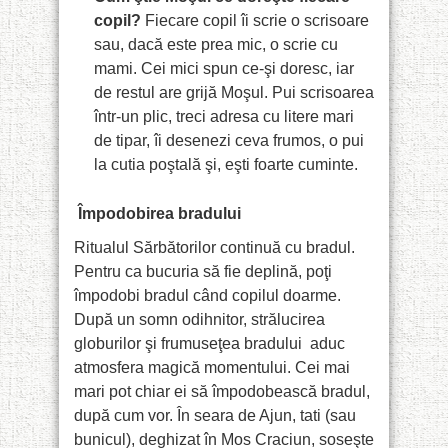
copil?
Fiecare copil îi scrie o scrisoare
sau, dacă este prea mic, o scrie cu
mami. Cei mici spun ce-şi doresc, iar
de restul are grijă Moşul. Pui scrisoarea
într-un plic, treci adresa cu litere mari
de tipar, îi desenezi ceva frumos, o pui
la cutia poştală şi, eşti foarte cuminte.
Împodobirea bradului
Ritualul Sărbătorilor continuă cu bradul.
Pentru ca bucuria să fie deplină, poţi
împodobi bradul când copilul doarme.
După un somn odihnitor, strălucirea
globurilor şi frumuseţea bradului
aduc
atmosfera magică momentului. Cei mai
mari pot chiar ei să împodobească bradul,
după cum vor. În seara de Ajun, tati (sau
bunicul), deghizat în Mos Craciun, soseşte