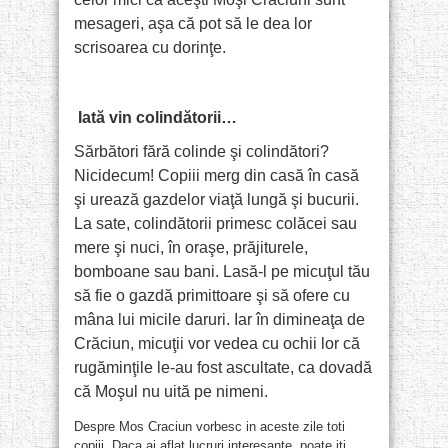
mesageri, aşa că pot să le dea lor
scrisoarea cu dorinţe.
Iată vin colindătorii…
Sărbători fără colinde şi colindători?
Nicidecum! Copiii merg din casă în casă
şi urează gazdelor viaţă lungă şi bucurii.
La sate, colindătorii primesc colăcei sau
mere şi nuci, în oraşe, prăjiturele,
bomboane sau bani. Lasă-l pe micuţul tău
să fie o gazdă primittoare şi să ofere cu
mâna lui micile daruri. Iar în dimineaţa de
Crăciun, micuţii vor vedea cu ochii lor că
rugăminţile le-au fost ascultate, ca dovadă
că Moşul nu uită pe nimeni.
Despre Mos Craciun vorbesc in aceste zile toti
copiii. Daca ai aflat lucruri interesante, poate iti