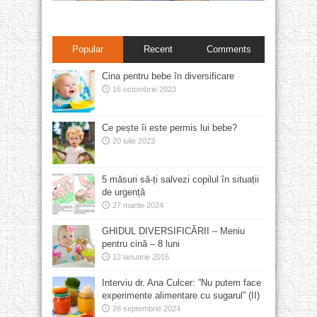
Popular
Recent
Comments
Cina pentru bebe în diversificare
16 octombrie 2023
Ce pește îi este permis lui bebe?
20 iulie 2023
5 măsuri să-ți salvezi copilul în situații
de urgență
27 martie 2024
GHIDUL DIVERSIFICĂRII – Meniu
pentru cină – 8 luni
12 ianuarie 2016
Interviu dr. Ana Culcer: ”Nu putem face
experimente alimentare cu sugarul” (II)
26 septembrie 2024