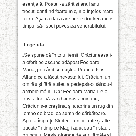
esenţială. Poate l-a zărit şi anul anul
trecut, dar fiind foarte mic, n-a înţeles mare
lucru. Aşa că dacă are peste doi-trei ani, e
timpul să-i spui povestea venerabilului.
Legenda
„Se spune că în toiul iernii, Crăciuneasa i-
a oferit pe ascuns adăpost Fecioarei
Maria, pe când se năştea Pruncul Isus.
Aflând ce a făcut nevasta lui, Crăciun, un
om rău şi fără suflet, a pedepsit-o, tăindu-i
ambele mâini. Dar Fecioara Maria i le-a
pus la loc. Văzând această minune,
Crăciun s-a creştinat şi a aprins un rug din
lemne de brad, ca semn de sărbătoare.
Apoi a împărţit Sfintei Familii lapte şi alte
bucate în timp ce Magii aduceau în staul,
pruncului Mesia ofrande de aur, tămâie şi