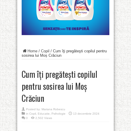
Home
/
Copil
/
Cum îţi pregăteşti copilul pentru
sosirea lui Moș Crăciun
Cum îţi pregăteşti copilul
pentru sosirea lui Moș
Crăciun
Posted by:
Mariana Robescu
in
Copil
,
Educatie
,
Psihologie
13 decembrie 2024
0
2,502 Views