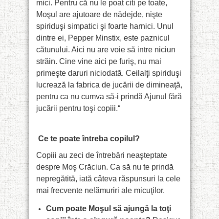
mici. Pentru că nu le poat citi pe toate,
Moşul are ajutoare de nădejde, nişte
spiriduşi simpatici şi foarte harnici. Unul
dintre ei, Pepper Minstix, este paznicul
cătunului. Aici nu are voie să intre niciun
străin. Cine vine aici pe furiş, nu mai
primeşte daruri niciodată. Ceilalţi spiriduşi
lucrează la fabrica de jucării de dimineaţă,
pentru ca nu cumva să-i prindă Ajunul fără
jucării pentru toşi copiii.“
Ce te poate întreba copilul?
Copiii au zeci de întrebări neaşteptate
despre Moş Crăciun. Ca să nu te prindă
nepregătită, iată câteva răspunsuri la cele
mai frecvente nelămuriri ale micuţilor.
Cum poate Moşul să ajungă la toţi