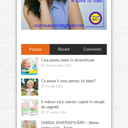
Popular
Recent
Comments
Cina pentru bebe în diversificare
16 octombrie 2023
Ce pește îi este permis lui bebe?
20 iulie 2023
5 măsuri să-ți salvezi copilul în situații
de urgență
27 martie 2024
GHIDUL DIVERSIFICĂRII – Meniu
pentru cină – 8 luni