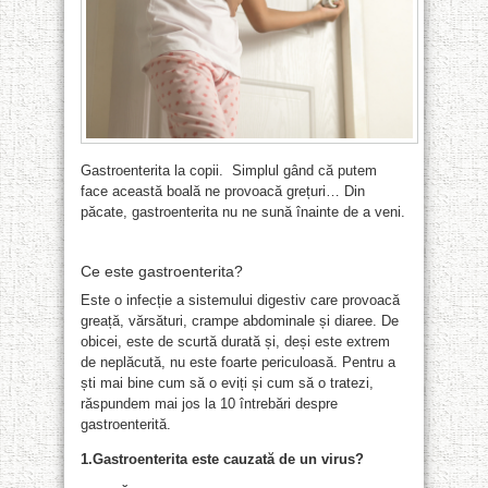
Gastroenterita la copii. Simplul gând că putem
face această boală ne provoacă grețuri… Din
păcate, gastroenterita nu ne sună înainte de a veni.
Ce este gastroenterita?
Este o infecție a sistemului digestiv care provoacă
greață, vărsături, crampe abdominale și diaree. De
obicei, este de scurtă durată și, deși este extrem
de neplăcută, nu este foarte periculoasă. Pentru a
ști mai bine cum să o eviți și cum să o tratezi,
răspundem mai jos la 10 întrebări despre
gastroenterită.
1.Gastroenterita este cauzată de un virus?