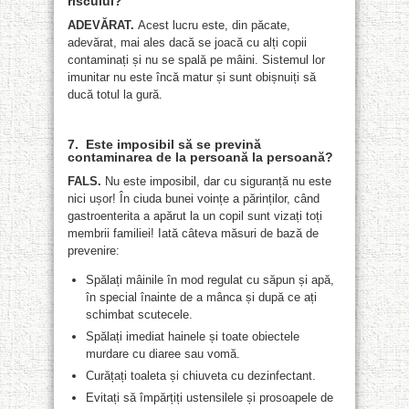
riscului?
ADEVĂRAT.
Acest lucru este, din păcate,
adevărat, mai ales dacă se joacă cu alți copii
contaminați și nu se spală pe mâini. Sistemul lor
imunitar nu este încă matur și sunt obișnuiți să
ducă totul la gură.
7. Este imposibil să se prevină
contaminarea de la persoană la persoană?
FALS.
Nu este imposibil, dar cu siguranță nu este
nici ușor! În ciuda bunei voințe a părinților, când
gastroenterita a apărut la un copil sunt vizați toți
membrii familiei! Iată câteva măsuri de bază de
prevenire:
Spălați mâinile în mod regulat cu săpun și apă,
în special înainte de a mânca și după ce ați
schimbat scutecele.
Spălați imediat hainele și toate obiectele
murdare cu diaree sau vomă.
Curățați toaleta și chiuveta cu dezinfectant.
Evitați să împărțiți ustensilele și prosoapele de