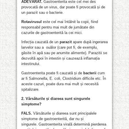
ADEVĂRAT.
Gastroenterita este cel mei des
provocată de un virus, dar poate fi provocată și de
un parazit sau o bacterie.
Rotavirusul
este cel mai întâlnit la copii, fiind
responsabil pentru mai mult de jumătate din
cazurile de gastroenterită la cei mici.
Infecția cauzată de un
parazit
apare după ingerarea
larvelor sau a ouălor (care pot fi, de exemplu,
găsite în apă sau pe anumite alimente). Parazitii se
dezvoltă apoi în intestin și cauzează inflamația
intestinului.
Gastroenterita poate fi cauzată și de
bacterii
cum
ar fi Salmonella, E. coli, Clostridium difficile etc. În
aceste cazuri, poate dura mai mult și necesită
spitalizare.
2. Vărsăturile și diareea sunt singurele
simptome?
FALS.
Vărsăturile și diareea sunt principalele
simptome de gastroenterită, dar nu și
singurele. Gastroenterita virală determină pierderea