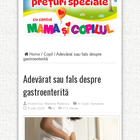
Home
/
Copil
/
Adevărat sau fals despre
gastroenterită
Adevărat sau fals despre
gastroenterită
Posted by:
Mariana Robescu
in
Copil
,
Sanatate
9 iulie 2026
0
771 Views