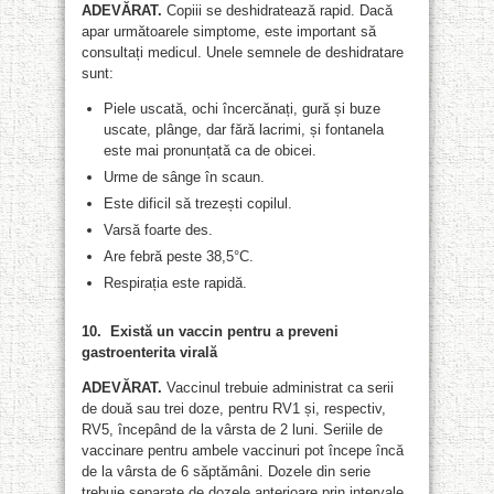
ADEVĂRAT.
Copiii se deshidratează rapid. Dacă
apar următoarele simptome, este important să
consultați medicul. Unele semnele de deshidratare
sunt:
Piele uscată, ochi încercănați, gură și buze
uscate, plânge, dar fără lacrimi, și fontanela
este mai pronunțată ca de obicei.
Urme de sânge în scaun.
Este dificil să trezești copilul.
Varsă foarte des.
Are febră peste 38,5°C.
Respirația este rapidă.
10. Există un vaccin pentru a preveni
gastroenterita virală
ADEVĂRAT.
Vaccinul trebuie administrat ca serii
de două sau trei doze, pentru RV1 și, respectiv,
RV5, începând de la vârsta de 2 luni. Seriile de
vaccinare pentru ambele vaccinuri pot începe încă
de la vârsta de 6 săptămâni. Dozele din serie
trebuie separate de dozele anterioare prin intervale