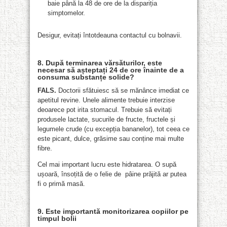
baie până la 48 de ore de la dispariția
simptomelor.
Desigur, evitați întotdeauna contactul cu bolnavii.
8. După terminarea vărsăturilor, este
necesar să așteptați 24 de ore înainte de a
consuma substanțe solide?
FALS.
Doctorii sfătuiesc să se mănânce imediat ce
apetitul revine. Unele alimente trebuie interzise
deoarece pot irita stomacul. Trebuie să evitați
produsele lactate, sucurile de fructe, fructele și
legumele crude (cu excepția bananelor), tot ceea ce
este picant, dulce, grăsime sau conține mai multe
fibre.
Cel mai important lucru este hidratarea. O supă
ușoară, însoțită de o felie de pâine prăjită ar putea
fi o primă masă.
9. Este importantă monitorizarea copiilor pe
timpul bolii