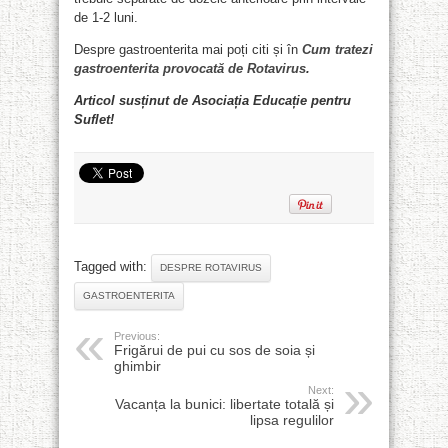
de 1-2 luni.
Despre gastroenterita mai poți citi și în
Cum tratezi
gastroenterita provocată de Rotavirus
.
Articol susținut de Asociația Educație pentru
Suflet!
Tagged with:
DESPRE ROTAVIRUS
GASTROENTERITA
Previous:
Frigărui de pui cu sos de soia și
ghimbir
Next:
Vacanța la bunici: libertate totală și
lipsa regulilor