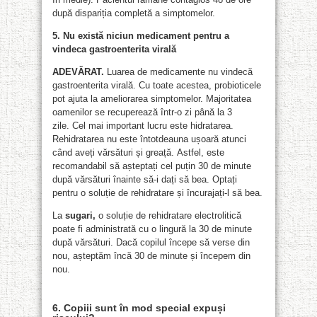
după dispariția completă a simptomelor.
5. Nu există niciun medicament pentru a
vindeca gastroenterita virală
ADEVĂRAT.
Luarea de medicamente nu vindecă
gastroenterita virală. Cu toate acestea, probioticele
pot ajuta la ameliorarea simptomelor. Majoritatea
oamenilor se recuperează într-o zi până la 3
zile. Cel mai important lucru este hidratarea.
Rehidratarea nu este întotdeauna ușoară atunci
când aveți vărsături și greață. Astfel, este
recomandabil să așteptați cel puțin 30 de minute
după vărsături înainte să-i dați să bea. Optați
pentru o soluție de rehidratare și încurajați-l să bea.
La
sugari,
o soluție de rehidratare electrolitică
poate fi administrată cu o lingură la 30 de minute
după vărsături. Dacă copilul începe să verse din
nou, așteptăm încă 30 de minute și începem din
nou.
6. Copiii sunt în mod special expuși