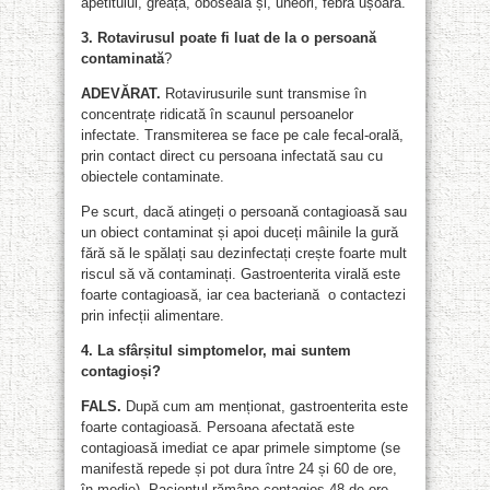
apetitului, greață, oboseală și, uneori, febră ușoară.
3. Rotavirusul poate fi luat de la o persoană
contaminată
?
ADEVĂRAT.
Rotavirusurile sunt transmise în
concentrațe ridicată în scaunul persoanelor
infectate. Transmiterea se face pe cale fecal-orală,
prin contact direct cu persoana infectată sau cu
obiectele contaminate.
Pe scurt, dacă atingeți o persoană contagioasă sau
un obiect contaminat și apoi duceți mâinile la gură
fără să le spălați sau dezinfectați crește foarte mult
riscul să vă contaminați. Gastroenterita virală este
foarte contagioasă, iar cea bacteriană o contactezi
prin infecții alimentare.
4. La sfârșitul simptomelor, mai suntem
contagioși?
FALS.
După cum am menționat, gastroenterita este
foarte contagioasă. Persoana afectată este
contagioasă imediat ce apar primele simptome (se
manifestă repede și pot dura între 24 și 60 de ore,
în medie). Pacientul rămâne contagios 48 de ore