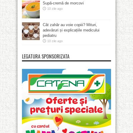
Supă-cremă de morcovi
10 zile ago
Cât zahăr au voie copiii? Mituri,
adevăruri și explicațiile medicului
pediatru
10 zile ago
LEGATURA SPONSORIZATA