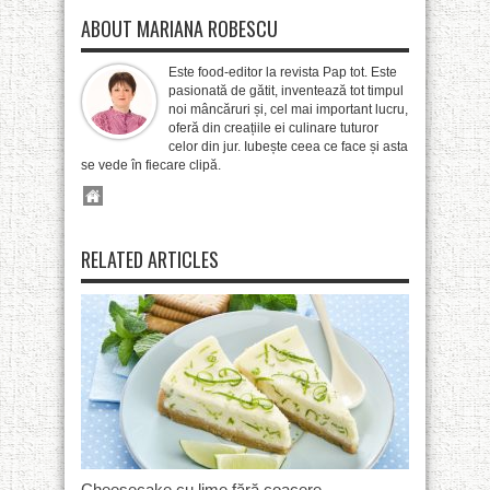
ABOUT MARIANA ROBESCU
Este food-editor la revista Pap tot. Este
pasionată de gătit, inventează tot timpul
noi mâncăruri și, cel mai important lucru,
oferă din creațiile ei culinare tuturor
celor din jur. Iubește ceea ce face și asta
se vede în fiecare clipă.
RELATED ARTICLES
Cheesecake cu lime fără coacere