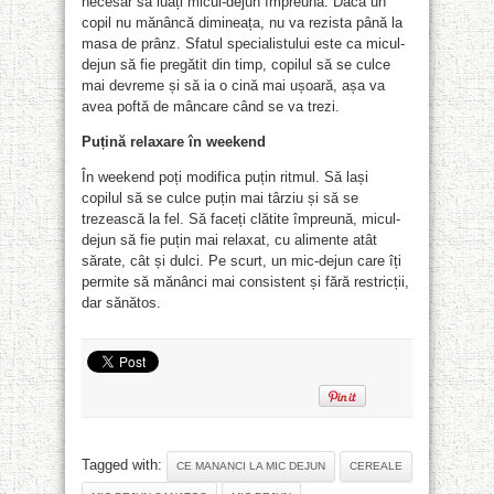
necesar să luați micul-dejun împreună. Dacă un
copil nu mănâncă dimineața, nu va rezista până la
masa de prânz. Sfatul specialistului este ca micul-
dejun să fie pregătit din timp, copilul să se culce
mai devreme și să ia o cină mai ușoară, așa va
avea poftă de mâncare când se va trezi.
Puțină relaxare în weekend
În weekend poți modifica puțin ritmul. Să lași
copilul să se culce puțin mai târziu și să se
trezească la fel. Să faceți clătite împreună, micul-
dejun să fie puțin mai relaxat, cu alimente atât
sărate, cât și dulci. Pe scurt, un mic-dejun care îți
permite să mănânci mai consistent și fără restricții,
dar sănătos.
Tagged with:
CE MANANCI LA MIC DEJUN
CEREALE