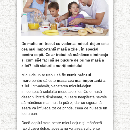
De multe ori trecut cu vederea, micul
–
dejun este
cea mai importantă masă a zilei, în special
pentru copii. Ce ar trebui să mănânce dimineața
și cum să-
l
fac
i
să se bucure de prima masă a
zilei?
Iată sfaturile nutriționistului!
Micul-dejun ar trebui să fie numit
prânzul
mare
pentru că este
masa
cea mai importantă
a
zilei
. Într-adevăr, varietatea micului-dejun
influențează celelalte mese ale zilei. Cu o masă
dezechilibrată dimineața, nu este neapărată nevoie
să mănânce mai mult la prânz, dar cu siguranță
seara va înfuleca tot ce prinde, ceea ce nu este un
lucru bun.
Dacă copilul sare peste micul-dejun și mănâncă
rapid ceva dulce, acesta nu va avea suficiente