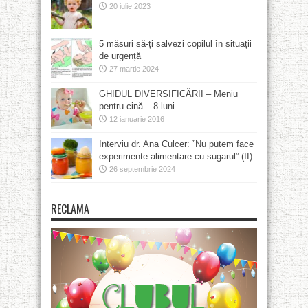
20 iulie 2023
5 măsuri să-ți salvezi copilul în situații
de urgență
27 martie 2024
GHIDUL DIVERSIFICĂRII – Meniu
pentru cină – 8 luni
12 ianuarie 2016
Interviu dr. Ana Culcer: ”Nu putem face
experimente alimentare cu sugarul” (II)
26 septembrie 2024
RECLAMA