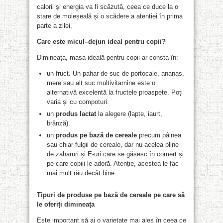
calorii și energia va fi scăzută, ceea ce duce la o
stare de moleșeală și o scădere a atenției în prima
parte a zilei.
Care este micul
–
dejun ideal pentru copii?
Dimineața, masa ideală pentru copii ar consta în:
un fruct
.
Un pahar de suc de portocale, ananas,
mere sau alt suc multivitamine este o
alternativă excelentă la fructele proaspete. Poți
varia și cu compoturi.
un
produs lactat
la alegere (lapte, iaurt,
brânză).
un
produs pe bază de cereale
precum pâinea
sau chiar fulgii de cereale, dar nu acelea pline
de zaharuri și E-uri care se găsesc în comerț și
pe care copiii le adoră. Atenție, acestea le fac
mai mult rău decât bine.
T
ipuri de produse pe bază de cereale
pe care să
le oferiți dimineața
Este important să ai o varietate mai ales în ceea ce