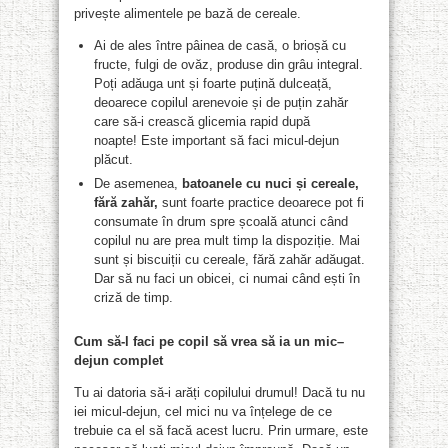
privește alimentele pe bază de cereale.
Ai de ales între pâinea de casă, o brioșă cu
fructe, fulgi de ovăz, produse din grâu integral.
Poți adăuga unt și foarte puțină dulceață,
deoarece copilul arenevoie și de puțin zahăr
care să-i crească glicemia rapid după
noapte! Este important să faci
micul-dejun
plăcut.
De asemenea,
batoanele
cu nuci
și cereale,
fără zahăr,
sunt foarte practice deoarece pot fi
consumate în drum spre școală atunci când
copilul nu are prea mult timp la dispoziție. Mai
sunt și biscuiții cu cereale, fără zahăr adăugat.
Dar să nu faci un obicei, ci numai când ești în
criză de timp.
Cum să-
l
faci pe copi
l
să vrea să ia un mic
–
dejun complet
Tu ai datoria să-i arăți copilului drumul! Dacă tu nu
iei micul-dejun, cel mici nu va înțelege de ce
trebuie ca el să facă acest lucru. Prin urmare, este