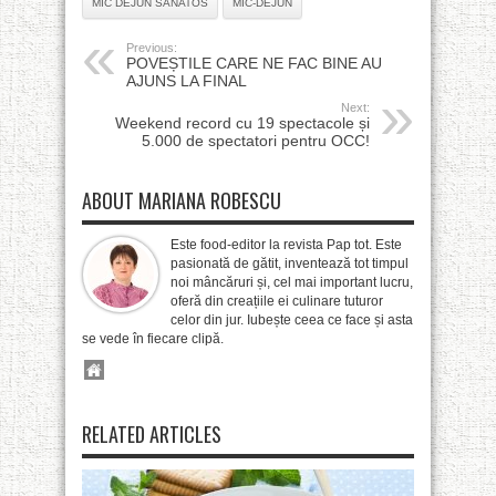
MIC DEJUN SANATOS
MIC-DEJUN
Previous:
POVEȘTILE CARE NE FAC BINE AU
AJUNS LA FINAL
Next:
Weekend record cu 19 spectacole și
5.000 de spectatori pentru OCC!
ABOUT MARIANA ROBESCU
Este food-editor la revista Pap tot. Este
pasionată de gătit, inventează tot timpul
noi mâncăruri și, cel mai important lucru,
oferă din creațiile ei culinare tuturor
celor din jur. Iubește ceea ce face și asta
se vede în fiecare clipă.
RELATED ARTICLES