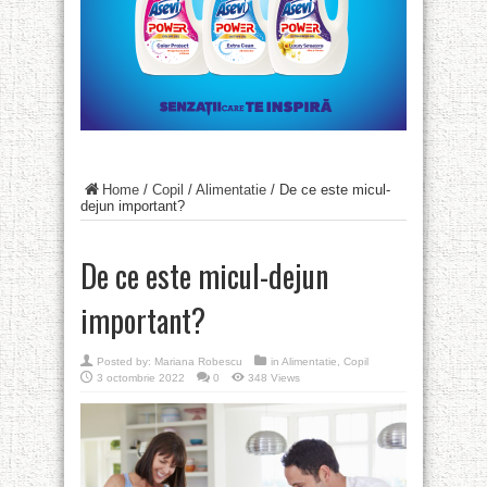
Home
/
Copil
/
Alimentatie
/
De ce este micul-
dejun important?
De ce este micul-dejun
important?
Posted by:
Mariana Robescu
in
Alimentatie
,
Copil
3 octombrie 2022
0
348 Views