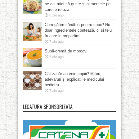
pe cei mici să guste și alimentele pe
care le refuză
6 zile ago
Cum gătim sănătos pentru copii? Nu
doar ingredientele contează, ci și felul
în care le preparăm
7 zile ago
Supă-cremă de morcovi
7 zile ago
Cât zahăr au voie copiii? Mituri,
adevăruri și explicațiile medicului
pediatru
7 zile ago
LEGATURA SPONSORIZATA