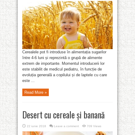
Cerealele pot fi introduse în alimentația sugarilor
între 4-6 luni și reprezintă o grupă de alimente
extrem de importante. Momentul introducerii lor
este stabilit de medicul pediatru, în funcție de
evoluția generală a copilului și de laptele cu care
este ...
Read More »
Desert cu cereale și banană
22 iunie 2018
Leave a comment
709 Views