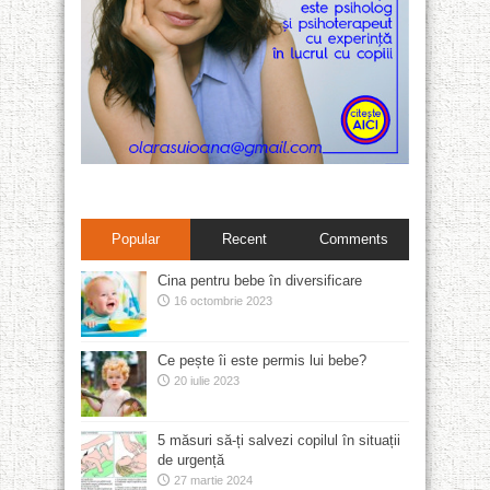
Popular
Recent
Comments
Cina pentru bebe în diversificare
16 octombrie 2023
Ce pește îi este permis lui bebe?
20 iulie 2023
5 măsuri să-ți salvezi copilul în situații
de urgență
27 martie 2024