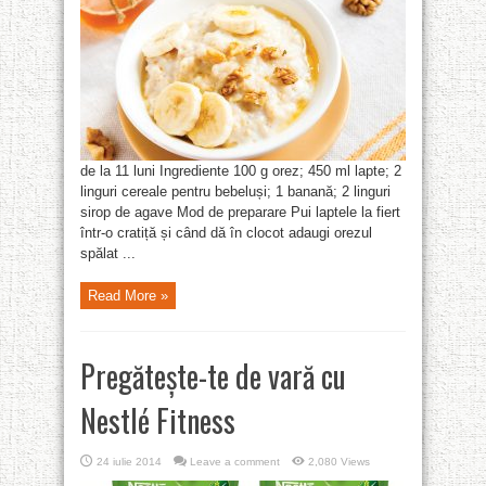
de la 11 luni Ingrediente 100 g orez; 450 ml lapte; 2
linguri cereale pentru bebeluși; 1 banană; 2 linguri
sirop de agave Mod de preparare Pui laptele la fiert
într-o cratiță și când dă în clocot adaugi orezul
spălat ...
Read More »
Pregăteşte-te de vară cu
Nestlé Fitness
24 iulie 2014
Leave a comment
2,080 Views