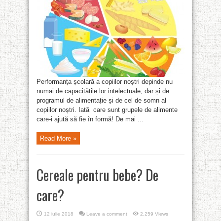
Performanța școlară a copiilor noștri depinde nu
numai de capacitățile lor intelectuale, dar și de
programul de alimentație și de cel de somn al
copiilor noștri. Iată care sunt grupele de alimente
care-i ajută să fie în formă! De mai ...
Read More »
Cereale pentru bebe? De
care?
12 iulie 2018
Leave a comment
2,259 Views