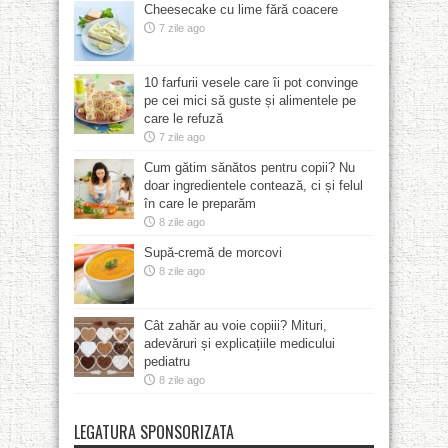
Cheesecake cu lime fără coacere
7 zile ago
10 farfurii vesele care îi pot convinge
pe cei mici să guste și alimentele pe
care le refuză
7 zile ago
Cum gătim sănătos pentru copii? Nu
doar ingredientele contează, ci și felul
în care le preparăm
8 zile ago
Supă-cremă de morcovi
8 zile ago
Cât zahăr au voie copiii? Mituri,
adevăruri și explicațiile medicului
pediatru
8 zile ago
LEGATURA SPONSORIZATA