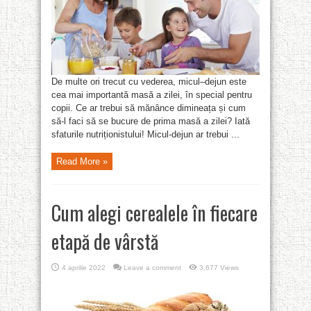
De multe ori trecut cu vederea, micul–dejun este
cea mai importantă masă a zilei, în special pentru
copii. Ce ar trebui să mănânce dimineața și cum
să-l faci să se bucure de prima masă a zilei? Iată
sfaturile nutriționistului! Micul-dejun ar trebui ...
Read More »
Cum alegi cerealele în fiecare
etapă de vârstă
4 aprilie 2022
Leave a comment
3,677 Views