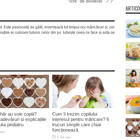
“Icre” de dovlecel
ARTICO
ot. Este pasionată de gătit, inventează tot timpul noi mâncăruri și, cel
ațiile ei culinare tuturor celor din jur. Iubește ceea ce face și asta se
hăr au voie copiii?
Cum îi trezim copilului
 adevăruri și explicațiile
interesul pentru mâncare? 6
lui pediatru
trucuri simple care chiar
funcționează
 ago
8 zile ago