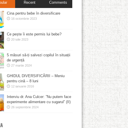
pular
Recent
Comments
Cina pentru bebe în diversificare
16 octombrie 2023
Ce pește îi este permis lui bebe?
20 iulie 2023
5 măsuri să-ți salvezi copilul în situații
de urgență
27 martie 2024
GHIDUL DIVERSIFICĂRII – Meniu
pentru cină – 8 luni
12 ianuarie 2016
Interviu dr. Ana Culcer: ”Nu putem face
experimente alimentare cu sugarul” (II)
26 septembrie 2024
MA