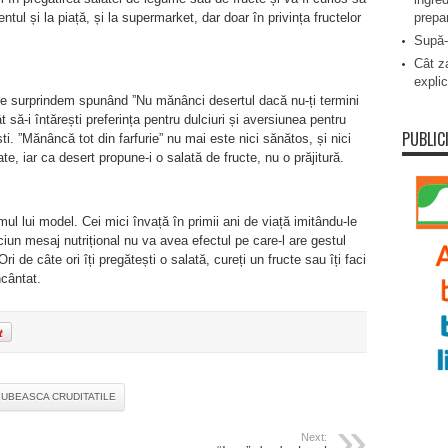
prepa
ul și la piață, și la supermarket, dar doar în privința fructelor
Supă-
Cât za
explic
ne surprindem spunând ”Nu mănânci desertul dacă nu-ți termini
 să-i întărești preferința pentru dulciuri și aversiunea pentru
PUBLIC
i. ”Mănâncă tot din farfurie” nu mai este nici sănătos, și nici
, iar ca desert propune-i o salată de fructe, nu o prăjitură.
 lui model. Cei mici învață în primii ani de viață imitându-le
ciun mesaj nutrițional nu va avea efectul pe care-l are gestul
 de câte ori îți pregătești o salată, cureți un fructe sau îți faci
ncântat.
 IUBEASCA CRUDITATILE
Next: