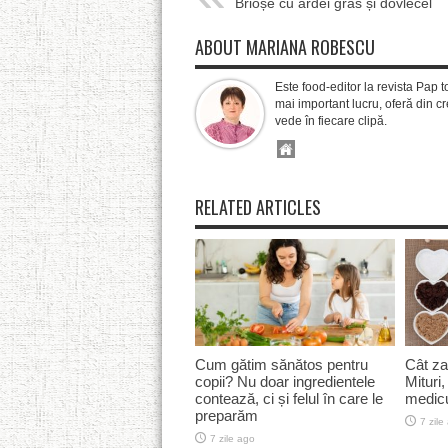
Brioșe cu ardei gras și dovlecel
ABOUT MARIANA ROBESCU
Este food-editor la revista Pap t
mai important lucru, oferă din cre
vede în fiecare clipă.
RELATED ARTICLES
Cum gătim sănătos pentru
Cât za
copii? Nu doar ingredientele
Mituri,
contează, ci și felul în care le
medicu
preparăm
7 zile
7 zile ago