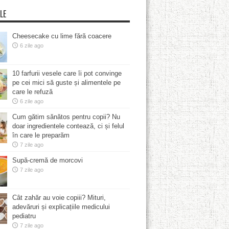
LE
Cheesecake cu lime fără coacere
6 zile ago
10 farfurii vesele care îi pot convinge
pe cei mici să guste și alimentele pe
care le refuză
6 zile ago
Cum gătim sănătos pentru copii? Nu
doar ingredientele contează, ci și felul
în care le preparăm
7 zile ago
Supă-cremă de morcovi
7 zile ago
Cât zahăr au voie copiii? Mituri,
adevăruri și explicațiile medicului
pediatru
7 zile ago