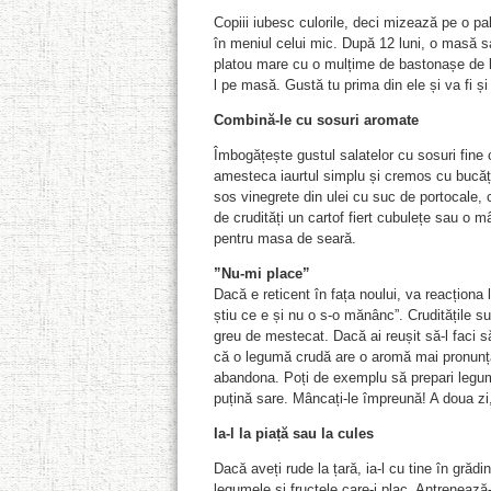
Copiii iubesc culorile, deci mizează pe o pa
în meniul celui mic. După 12 luni, o masă s
platou mare cu o mulțime de bastonașe de l
l pe masă. Gustă tu prima din ele și va fi și
Combină-le cu sosuri aromate
Îmbogățește gustul salatelor cu sosuri fine 
amesteca iaurtul simplu și cremos cu bucățe
sos vinegrete din ulei cu suc de portocale, 
de crudități un cartof fiert cubulețe sau o
pentru masa de seară.
”Nu-mi place”
Dacă e reticent în fața noului, va reacționa l
știu ce e și nu o s-o mănânc”. Cruditățile s
greu de mestecat. Dacă ai reușit să-l faci s
că o legumă crudă are o aromă mai pronunțat
abandona. Poți de exemplu să prepari legume
puțină sare. Mâncați-le împreună! A doua zi, 
Ia-l la piață sau la cules
Dacă aveți rude la țară, ia-l cu tine în grăd
legumele și fructele care-i plac. Antrenează-