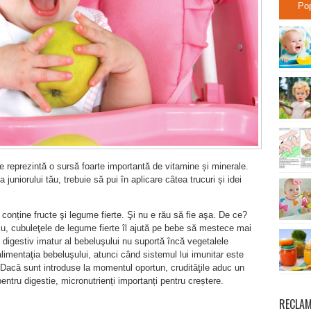
Po
e reprezintă o sursă foarte importantă de vitamine și minerale.
a juniorului tău, trebuie să pui în aplicare câtea trucuri și idei
u conține fructe şi legume fierte. Şi nu e rău să fie aşa. De ce?
ziu, cubuleţele de legume fierte îl ajută pe bebe să mestece mai
 digestiv imatur al bebeluşului nu suportă încă vegetalele
alimentaţia bebeluşului, atunci când sistemul lui imunitar este
. Dacă sunt introduse la momentul oportun, crudităţile aduc un
pentru digestie, micronutrienți importanți pentru creștere.
RECLA