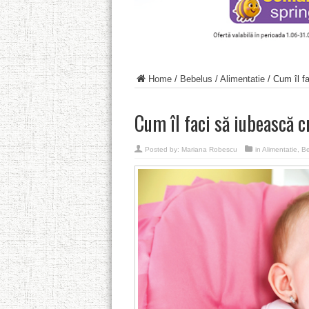
Home
/
Bebelus
/
Alimentatie
/
Cum îl fa
Cum îl faci să iubească c
Posted by:
Mariana Robescu
in
Alimentatie
,
Be