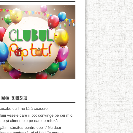
IANA ROBESCU
ecake cu lime fără coacere
furii vesele care îi pot convinge pe cei mici
te și alimentele pe care le refuză
ătim sănătos pentru copii? Nu doar
ientele contează, ci și felul în care le