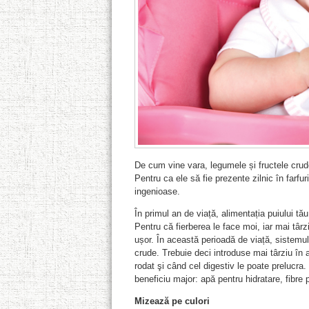
De cum vine vara, legumele și fructele crud
Pentru ca ele să fie prezente zilnic în farfuri
ingenioase.
În primul an de viață, alimentația puiului tă
Pentru că fierberea le face moi, iar mai târ
ușor. În această perioadă de viață, sistemul
crude. Trebuie deci introduse mai târziu în 
rodat şi când cel digestiv le poate prelucra
beneficiu major: apă pentru hidratare, fibre 
Mizează pe culori