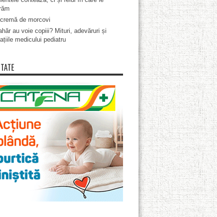
răm
cremă de morcovi
hăr au voie copiii? Mituri, adevăruri și
ațiile medicului pediatru
ITATE