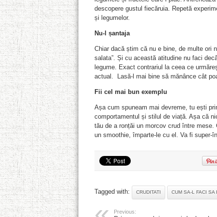
descopere gustul fiecăruia. Repetă experiment
și legumelor.
Nu-l șantaja
Chiar dacă știm că nu e bine, de multe ori 
salata”. Și cu această atitudine nu faci decât
legume. Exact contrariul la ceea ce urmăreșt
actual. Lasă-l mai bine să mănânce cât poate
Fii cel mai bun exemplu
Așa cum spuneam mai devreme, tu ești primul
comportamentul și stilul de viață. Așa că ni
tău de a ronțăi un morcov crud între mese. Ori
un smoothie, împarte-le cu el. Va fi super-î
Tagged with:
CRUDITATI
CUM SA-L FACI SA
Previous: