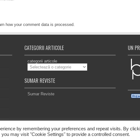
arn how your comment data is processed
.
CATEGORII ARTICOLE
UN PR
categorii articole
SUMAR REVISTE
Sumar Reviste
erience by remembering your preferences and repeat visits. By click
 you may visit "Cookie Settings" to provide a controlled consent.
ezervate. | Revista
PapTot!