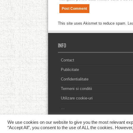
This site uses Akismet to reduce spam.
Le
INFO
Contact
Publicitate
Confidentialitate
Termeni si conditii
Utilizare cookie-uri
…
We use cookies on our website to give you the most relevant exp
“Accept All”, you consent to the use of ALL the cookies. However,
© Copyright 2013 - 2026, Toate drepturile r