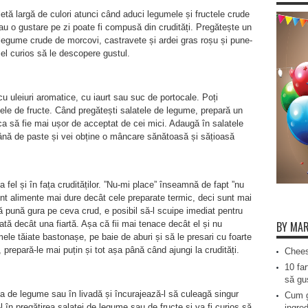
letă largă de culori atunci când aduci legumele și fructele crude
au o gustare pe zi poate fi compusă din crudități. Pregătește un
egume crude de morcovi, castravete și ardei gras roșu și pune-
 el curios să le descopere gustul.
cu uleiuri aromatice, cu iaurt sau suc de portocale. Poți
le de fructe. Când pregătești salatele de legume, prepară un
ca să fie mai ușor de acceptat de cei mici. Adaugă în salatele
 mână de paste și vei obține o mâncare sănătoasă și sățioasă
a fel și în fața crudităților. ”Nu-mi place” înseamnă de fapt ”nu
unt alimente mai dure decât cele preparate termic, deci sunt mai
ă pună gura pe ceva crud, e posibil să-l scuipe imediat pentru
BY MAR
ă decât una fiartă. Așa că fii mai tenace decât el și nu
le tăiate bastonașe, pe baie de aburi și să le presari cu foarte
prepară-le mai puțin și tot așa până când ajungi la crudități.
Chees
10 far
să gus
ina de legume sau în livadă și încurajează-l să culeagă singur
Cum g
l în pregătirea salatei de legume sau de fructe și va fi curios să
ingred