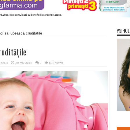
PSIHOL
ci să iubească cruditățile
ruditățile
belus
29 mai 2018
0
688 Views