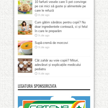
10 farfurii vesele care îi pot convinge
pe cei mici să guste și alimentele pe
care le refuză
8 zile ago
Cum gătim sănătos pentru copii? Nu
doar ingredientele contează, ci și felul
în care le preparăm
9 zile ago
Supă-cremă de morcovi
9 zile ago
Cât zahăr au voie copiii? Mituri,
adevăruri și explicațiile medicului
pediatru
9 zile ago
LEGATURA SPONSORIZATA