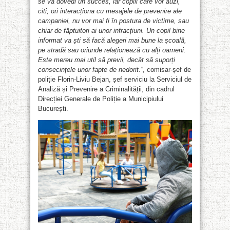
se va dovedi un succes, iar copiii care vor auzi,
citi, ori interacționa cu mesajele de prevenire ale
campaniei, nu vor mai fi în postura de victime, sau
chiar de făptuitori ai unor infracțiuni. Un copil bine
informat va ști să facă alegeri mai bune la școală,
pe stradă sau oriunde relaționează cu alți oameni.
Este mereu mai util să previi, decât să suporți
consecințele unor fapte de nedorit.
”
, comisar-șef de
poliție Florin-Liviu Bejan, șef serviciu la Serviciul de
Analiză și Prevenire a Criminalității, din cadrul
Direcției Generale de Poliție a Municipiului
București.