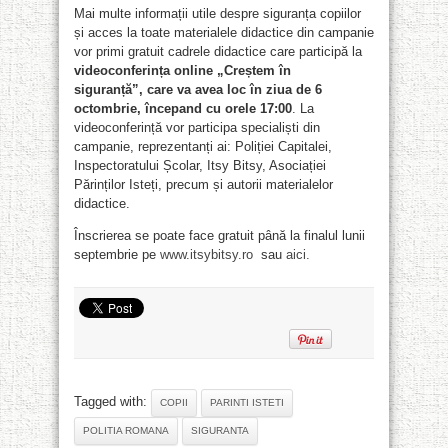
Mai multe informații utile despre siguranța copiilor
și acces la toate materialele didactice din campanie
vor primi gratuit cadrele didactice care participă la
videoconferința online „Creștem în
siguranță”, care va avea loc în ziua de 6
octombrie, începand cu orele 17:00
. La
videoconferință vor participa specialiști din
campanie, reprezentanți ai: Poliției Capitalei,
Inspectoratului Școlar, Itsy Bitsy, Asociației
Părinților Isteți, precum și autorii materialelor
didactice.
Înscrierea se poate face gratuit până la finalul lunii
septembrie pe
www.itsybitsy.ro
sau
aici.
Tagged with:
COPII
PARINTI ISTETI
POLITIA ROMANA
SIGURANTA