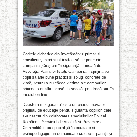
Cadrele didactice din învățământul primar și
consilierii școlari sunt invitați să fie parte din
campania „Creștem în siguranță”, lansată de
Asociația Părinților Isteți. Campania îi sprijină pe
copii să afle bune practici și soluții concrete de
viață, pentru a nu cădea victime ale agresorilor,
oriunde s-ar afla: acasă, la școală, pe stradă sau în
mediul on-line.
„Creștem în siguranță” este un proiect inovator,
original, de educație pentru siguranța copiilor, care
s-a născut din colaborarea specialiștilor Poliției
Române – Serviciul de Analiză și Prevenire a
Criminalității, cu specialiști în educație și
psihopedagogie, în comunicare cu copiii, părinții și