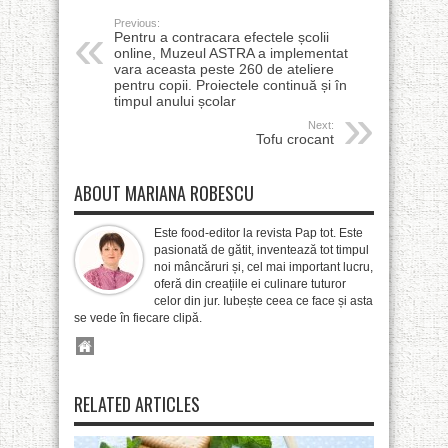
Previous:
Pentru a contracara efectele școlii
online, Muzeul ASTRA a implementat
vara aceasta peste 260 de ateliere
pentru copii. Proiectele continuă și în
timpul anului școlar
Next:
Tofu crocant
ABOUT MARIANA ROBESCU
Este food-editor la revista Pap tot. Este
pasionată de gătit, inventează tot timpul
noi mâncăruri și, cel mai important lucru,
oferă din creațiile ei culinare tuturor
celor din jur. Iubește ceea ce face și asta
se vede în fiecare clipă.
RELATED ARTICLES