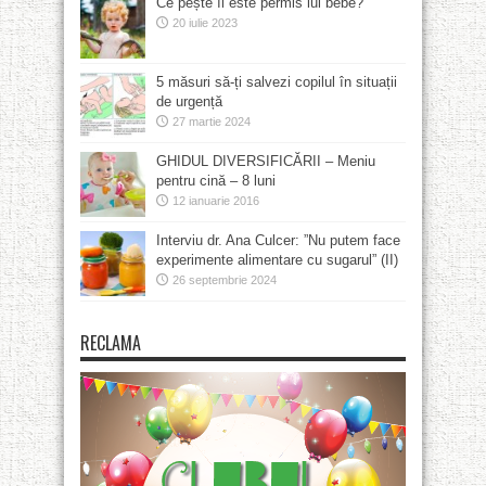
Ce pește îi este permis lui bebe?
20 iulie 2023
5 măsuri să-ți salvezi copilul în situații
de urgență
27 martie 2024
GHIDUL DIVERSIFICĂRII – Meniu
pentru cină – 8 luni
12 ianuarie 2016
Interviu dr. Ana Culcer: ”Nu putem face
experimente alimentare cu sugarul” (II)
26 septembrie 2024
RECLAMA