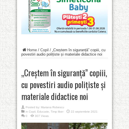
Home
/
Copil
/
„Creștem în siguranță” copiii, cu
povestiri audio polițiste și materiale didactice noi
„Creștem în siguranță” copiii,
cu povestiri audio polițiste și
materiale didactice noi
Posted by:
Mariana Robescu
in
Copil
,
Educatie
,
Timp liber
22 septembrie 2021
0
307 Views