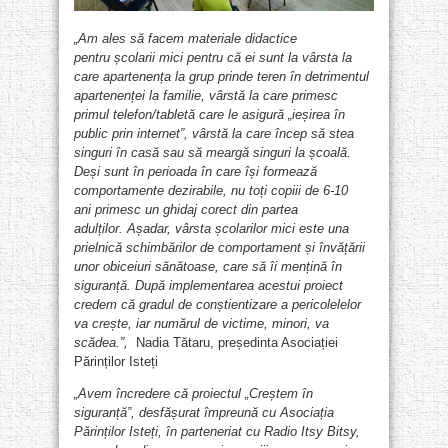
„
Am ales
să facem materiale didactice
pentru
școlarii mici pentru că
ei
sunt
la
vârsta la
care apartenența la grup prinde teren în detrimentul
apartenenței la familie, vârstă la care primesc
primul telefon/tabletă care
le
asigură „ieșirea în
public p
rin
internet”
,
vârstă la care încep să stea
singuri în casă sau
să
me
a
rg
ă
singuri la școală
.
Deși sunt în perioada în
care
își
formează
comportamente dezirabile,
nu toți copiii de 6-10
ani
primesc un ghidaj
corect
din partea
adulților
.
Așadar, vârsta școlarilor mici este una
prielnică schimbărilor de comportament și învățării
unor obiceiuri
sănătoase,
care să îi mențină în
siguranță. După implementarea acestui proiect
credem că gradul de conștientizare a pericolelelor
va crește, iar numărul de victime, minori, va
scădea.
”,
Nadia Tătaru, președinta Asociației
Părinților Isteți
„
Avem încredere că proiectul „Creștem în
siguranță”, desfășurat împreună cu Asociația
Părinților Isteți, în parteneriat cu Radio Itsy Bitsy,