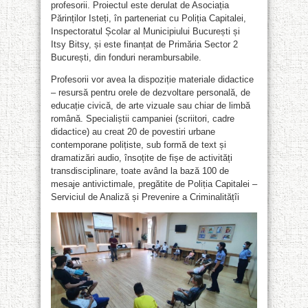
profesorii. Proiectul este derulat de Asociația
Părinților Isteți, în parteneriat cu Poliția Capitalei,
Inspectoratul Școlar al Municipiului București și
Itsy Bitsy, și este finanțat de Primăria Sector 2
București, din fonduri nerambursabile.
Profesorii vor avea la dispoziție materiale didactice
– resursă pentru orele de dezvoltare personală, de
educație civică, de arte vizuale sau chiar de limbă
română. Specialiștii campaniei (scriitori, cadre
didactice) au creat 20 de povestiri urbane
contemporane polițiste, sub formă de text și
dramatizări audio, însoțite de fișe de activități
transdisciplinare, toate având la bază 100 de
mesaje antivictimale, pregătite de Poliția Capitalei –
Serviciul de Analiză și Prevenire a Criminalitățîi