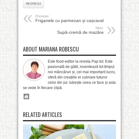
NEGRESA
Previous:
Friganele cu parmezan și cașcaval
Next:
Supă-cremă de mazăre
ABOUT MARIANA ROBESCU
Este food-editor la revista Pap tot. Este
pasionată de gătit, inventează tot timpul
noi mâncăruri și, cel mai important lucru,
oferă din creațiile ei culinare tuturor
celor din jur. Iubește ceea ce face și asta
se vede în fiecare clipă.
RELATED ARTICLES