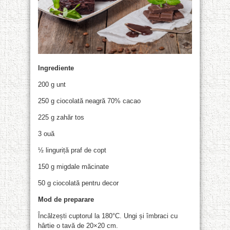
Ingrediente
200 g unt
250 g ciocolată neagră 70% cacao
225 g zahăr tos
3 ouă
½ linguriță praf de copt
150 g migdale măcinate
50 g ciocolată pentru decor
Mod de preparare
Încălzești cuptorul la 180°C. Ungi și îmbraci cu
hârtie o tavă de 20×20 cm.