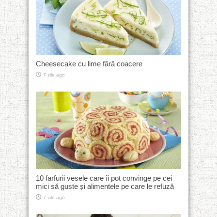
Cheesecake cu lime fără coacere
7 zile ago
10 farfurii vesele care îi pot convinge pe cei
mici să guste și alimentele pe care le refuză
7 zile ago