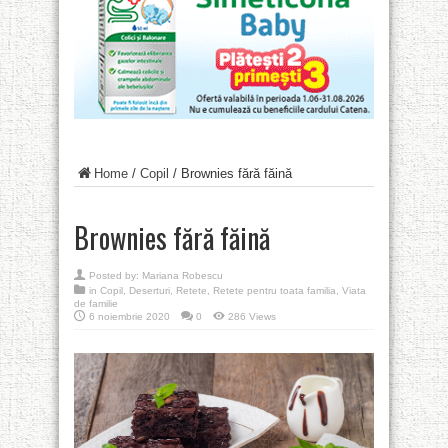
Home
/
Copil
/
Brownies fără făină
Brownies fără făină
Posted by:
Mariana Robescu
in
Copil
,
Deserturi
,
Retete
,
Retete pentru toata familia
,
Viata
de familie
6 noiembrie 2020
0
286 Views