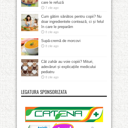
care le refuză
7 zile ago
Cum gătim sănătos pentru copii? Nu
doar ingredientele contează, ci și felul
în care le preparăm
8 zile ago
Supă-cremă de morcovi
8 zile ago
Cât zahăr au voie copiii? Mituri,
adevăruri și explicațiile medicului
pediatru
8 zile ago
LEGATURA SPONSORIZATA