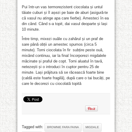
Pui într-un vas termorezistent ciocolata și untul
tăiate cuburi și îl așezi pe baie de aburi (asigură-te
că vasul nu atinge apa care fierbe). Amesteci în ea
din când. Când s-a topit, dai vasul deoparte și lași
10 minute.
Între timp, mixezi ouăle cu zahărul și un praf de
sare până obții un amestec spumos (circa 5
minute). Torni ciocolata în fir subțire peste ouă,
mixând continuu, iar la final încorporezi migdalele
măcinate și praful de copt. Torni aluatul în tavă,
netezești și o introduci în cuptor pentru 25 de
minute. Lași prăjitura să se răcească foarte bine
(caldă este foarte fragilă), după care o tai bucăți, pe
care le decorezi cu ciocolată topită
Tagged with:
BROWNIE FARA FAINA
MIGDALE