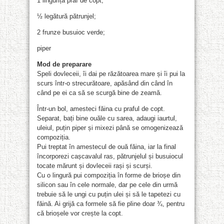
1 linguriță praf de copt;
½ legătură pătrunjel;
2 frunze busuioc verde;
piper
Mod de preparare
Speli dovleceii, îi dai pe răzătoarea mare și îi pui la
scurs într-o strecurătoare, apăsând din când în
când pe ei ca să se scurgă bine de zeamă.
Într-un bol, amesteci făina cu praful de copt.
Separat, bați bine ouăle cu sarea, adaugi iaurtul,
uleiul, puțin piper și mixezi până se omogenizează
compoziția.
Pui treptat în amestecul de ouă făina, iar la final
încorporezi cașcavalul ras, pătrunjelul și busuiocul
tocate mărunt și dovleceii rași și scurși.
Cu o lingură pui compoziția în forme de brioșe din
silicon sau în cele normale, dar pe cele din urmă
trebuie să le ungi cu puțin ulei și să le tapetezi cu
făină. Ai grijă ca formele să fie pline doar ¾, pentru
că brioșele vor crește la copt.