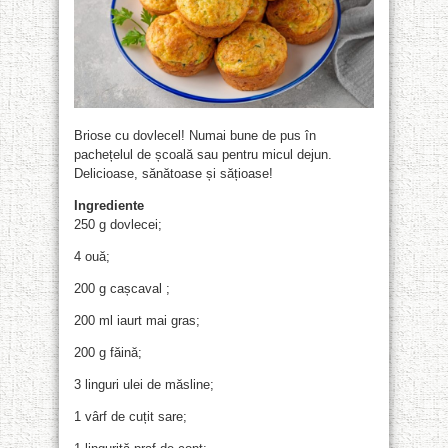
Briose cu dovlecel! Numai bune de pus în
pachețelul de școală sau pentru micul dejun.
Delicioase, sănătoase și sățioase!
Ingrediente
250 g dovlecei;
4 ouă;
200 g cașcaval ;
200 ml iaurt mai gras;
200 g făină;
3 linguri ulei de măsline;
1 vârf de cuțit sare;