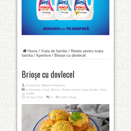
Home
/
Viata de familie
/
Retete pentru toata
familia
/
Aperitive
/
Brioșe cu dovlecel
Brioșe cu dovlecel
Posted by:
Mariana Robescu
in
Aperitive
,
Copil
,
Retete
,
Retete pentru toata familia
,
Viata
de familie
30 mai 2024
0
2,687 Views