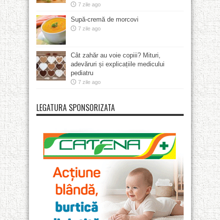
7 zile ago
Supă-cremă de morcovi
7 zile ago
Cât zahăr au voie copiii? Mituri,
adevăruri și explicațiile medicului
pediatru
7 zile ago
LEGATURA SPONSORIZATA