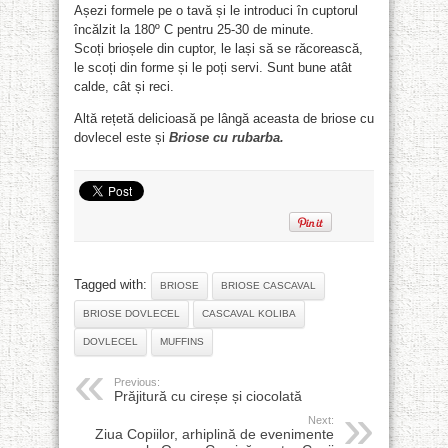
Așezi formele pe o tavă și le introduci în cuptorul
încălzit la 180º C pentru 25-30 de minute.
Scoți brioșele din cuptor, le lași să se răcorească,
le scoți din forme și le poți servi. Sunt bune atât
calde, cât și reci.
Altă rețetă delicioasă pe lângă aceasta de briose cu
dovlecel este și
Briose cu rubarba.
Tagged with:
BRIOSE
BRIOSE CASCAVAL
BRIOSE DOVLECEL
CASCAVAL KOLIBA
DOVLECEL
MUFFINS
Previous:
Prăjitură cu cireșe și ciocolată
Next:
Ziua Copiilor, arhiplină de evenimente