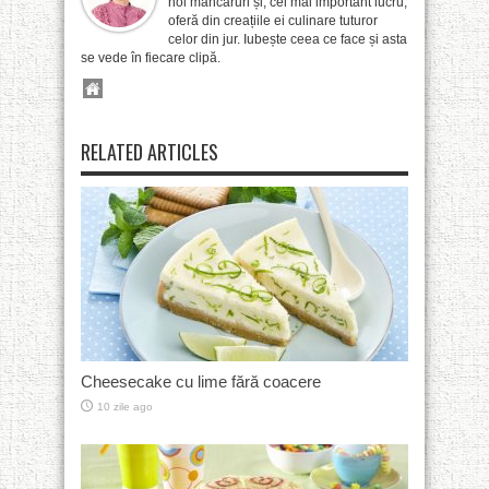
noi mâncăruri și, cel mai important lucru,
oferă din creațiile ei culinare tuturor
celor din jur. Iubește ceea ce face și asta
se vede în fiecare clipă.
RELATED ARTICLES
Cheesecake cu lime fără coacere
10 zile ago