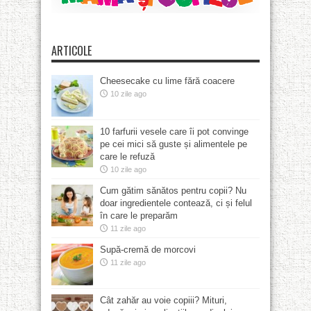
ARTICOLE
Cheesecake cu lime fără coacere
10 zile ago
10 farfurii vesele care îi pot convinge
pe cei mici să guste și alimentele pe
care le refuză
10 zile ago
Cum gătim sănătos pentru copii? Nu
doar ingredientele contează, ci și felul
în care le preparăm
11 zile ago
Supă-cremă de morcovi
11 zile ago
Cât zahăr au voie copiii? Mituri,