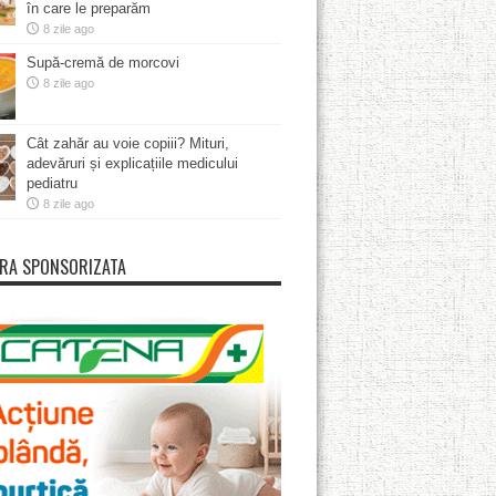
în care le preparăm
8 zile ago
Supă-cremă de morcovi
8 zile ago
Cât zahăr au voie copiii? Mituri,
adevăruri și explicațiile medicului
pediatru
8 zile ago
RA SPONSORIZATA