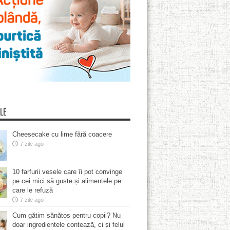
LE
Cheesecake cu lime fără coacere
7 zile ago
10 farfurii vesele care îi pot convinge
pe cei mici să guste și alimentele pe
care le refuză
7 zile ago
Cum gătim sănătos pentru copii? Nu
doar ingredientele contează, ci și felul