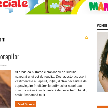
PSIHOL
rom
orapilor
 Views
Ai crede că purtarea ciorapilor nu se supune
neaparat unui set de reguli… Deși aceste accesorii
vestimentare au apărut, inițial, dintr-o necesitate de
supraviețuire în călătoriile strămoșilor noștri sau
chiar ca măsură suplimentară de protecție în bătălii,
astăzi înseamnă mult ...
Read More »