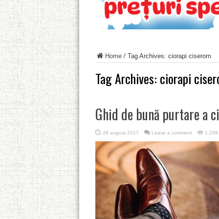
Home
/
Tag Archives: ciorapi ciserom
Tag Archives:
ciorapi cise
Ghid de bună purtare a ci
28 august 2017
Leave a comment
1,258