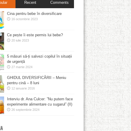
pular
Recent
Comments
Cina pentru bebe în diversificare
16 octombrie 2023
Ce pește îi este permis lui bebe?
20 iulie 2023
5 măsuri să-ți salvezi copilul în situații
de urgență
27 martie 2024
GHIDUL DIVERSIFICĂRII – Meniu
pentru cină – 8 luni
12 ianuarie 2016
Interviu dr. Ana Culcer: ”Nu putem face
experimente alimentare cu sugarul” (II)
26 septembrie 2024
MA