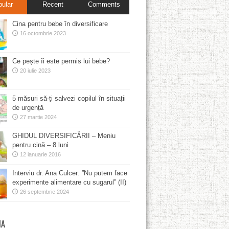
pular
Recent
Comments
Cina pentru bebe în diversificare
16 octombrie 2023
Ce pește îi este permis lui bebe?
20 iulie 2023
5 măsuri să-ți salvezi copilul în situații
de urgență
27 martie 2024
GHIDUL DIVERSIFICĂRII – Meniu
pentru cină – 8 luni
12 ianuarie 2016
Interviu dr. Ana Culcer: ”Nu putem face
experimente alimentare cu sugarul” (II)
26 septembrie 2024
MA