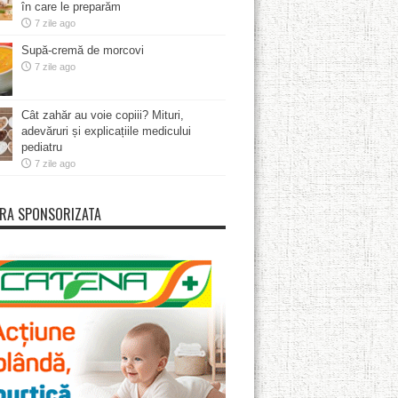
în care le preparăm
7 zile ago
Supă-cremă de morcovi
7 zile ago
Cât zahăr au voie copiii? Mituri,
adevăruri și explicațiile medicului
pediatru
7 zile ago
RA SPONSORIZATA