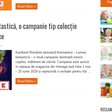
Po
Read More »
stică, o campanie tip colecție
ce
ws
Kaufland România lansează Animaterra – Lumea
fantastică – o nouă campanie destinată tuturor
copiilor, indiferent de vârstă. Campania este activă
în rețeaua de magazine din întreaga țară între 1 mai
– 25 iunie 2019 și reprezintă o invitație pentru toți ...
Read More »
RECLA