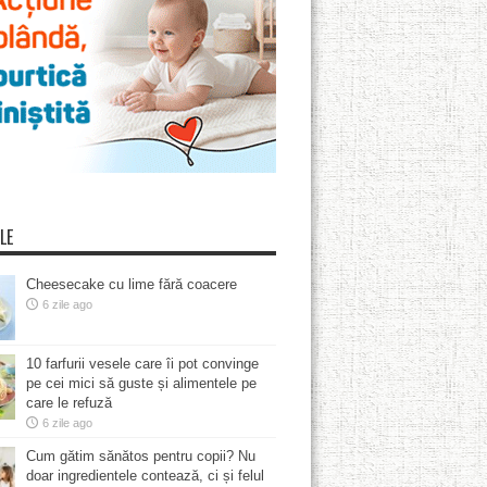
LE
Cheesecake cu lime fără coacere
6 zile ago
10 farfurii vesele care îi pot convinge
pe cei mici să guste și alimentele pe
care le refuză
6 zile ago
Cum gătim sănătos pentru copii? Nu
doar ingredientele contează, ci și felul