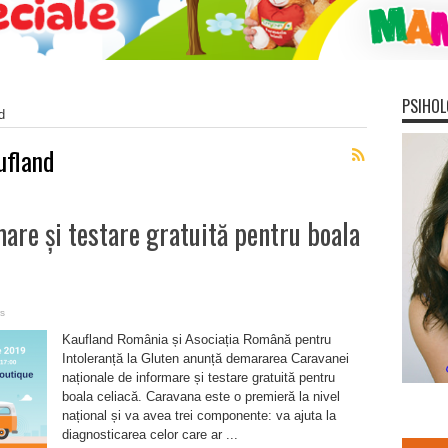
PSIHOL
d
ufland
are și testare gratuită pentru boala
s
Kaufland România și Asociația Română pentru
Intoleranță la Gluten anunță demararea Caravanei
naționale de informare și testare gratuită pentru
boala celiacă. Caravana este o premieră la nivel
național și va avea trei componente: va ajuta la
diagnosticarea celor care ar ...