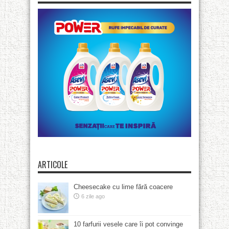
ARTICOLE
Cheesecake cu lime fără coacere
6 zile ago
10 farfurii vesele care îi pot convinge