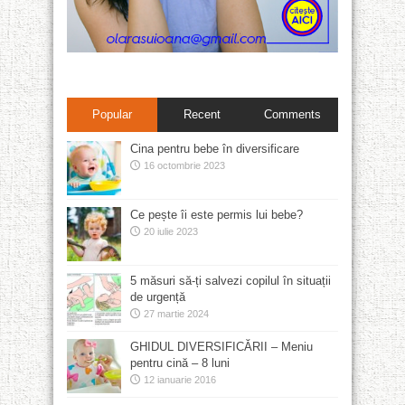
Popular
Recent
Comments
Cina pentru bebe în diversificare
16 octombrie 2023
Ce pește îi este permis lui bebe?
20 iulie 2023
5 măsuri să-ți salvezi copilul în situații
de urgență
27 martie 2024
GHIDUL DIVERSIFICĂRII – Meniu
pentru cină – 8 luni
12 ianuarie 2016