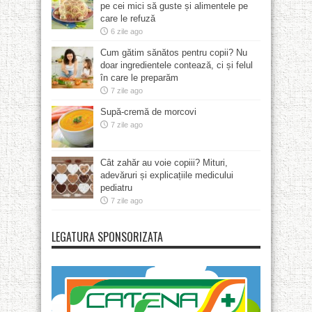
pe cei mici să guste și alimentele pe
care le refuză
6 zile ago
Cum gătim sănătos pentru copii? Nu
doar ingredientele contează, ci și felul
în care le preparăm
7 zile ago
Supă-cremă de morcovi
7 zile ago
Cât zahăr au voie copiii? Mituri,
adevăruri și explicațiile medicului
pediatru
7 zile ago
LEGATURA SPONSORIZATA